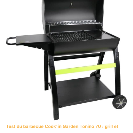
Test du barbecue Cook’in Garden Tonino 70 : grill et