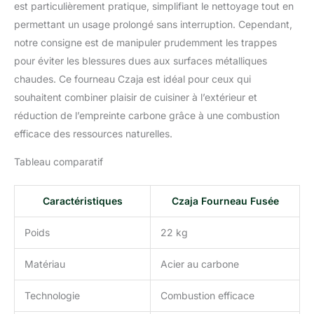
INCLUSE : En tant que
est particulièrement pratique, simplifiant le nettoyage tout en
point fort, le four
permettant un usage prolongé sans interruption. Cependant,
roquette est équipé
notre consigne est de manipuler prudemment les trappes
d’une poêle en fonte.
pour éviter les blessures dues aux surfaces métalliques
Cette poêle de haute
qualité étend
chaudes. Ce fourneau Czaja est idéal pour ceux qui
considérablement vos
souhaitent combiner plaisir de cuisiner à l’extérieur et
possibilités de cuisson et
réduction de l’empreinte carbone grâce à une combustion
vous permet de faire frire
efficace des ressources naturelles.
des viandes, des
légumes ou de préparer
Tableau comparatif
des plats de poêle
directement sur le feu
ouvert. 🔥DIMENSIONS :
Caractéristiques
Czaja Fourneau Fusée
Hauteur 57 cm | Largeur
14 cm | Profondeur 36
Poids
22 kg
cm | plaque de feu
incluse Ø 49 cm x 5 mm
Matériau
Acier au carbone
| poêle Ø 28 cm
Technologie
Combustion efficace