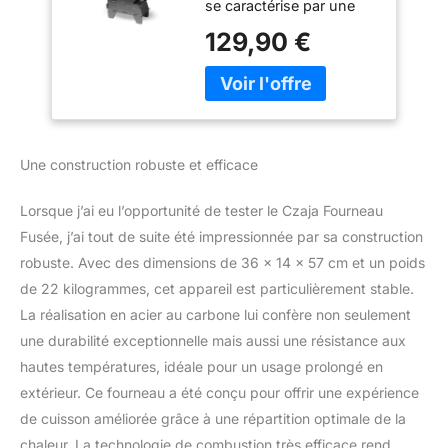
se caractérise par une
en Acier Massif,
combustion
Brasero BBQ,
129,90 €
extrêmement efficace qui
Plaque de Feu,
garantit un rendement
Poêle à Bois,
thermique maximal et
Réchaud de
des émissions
Camping, Barbecue
minimales. 🔥OPTIONS
- Fabriqué en
DE COMBUSTIBLE
Allemagne
Une construction robuste et efficace
POLYVALENTES : Ce
four permet l’utilisation
Lorsque j’ai eu l’opportunité de tester le Czaja Fourneau
de divers matériaux
combustibles tels que le
Fusée, j’ai tout de suite été impressionnée par sa construction
bois, le charbon de
robuste. Avec des dimensions de 36 x 14 x 57 cm et un poids
barbecue, les branches
de 22 kilogrammes, cet appareil est particulièrement stable.
et les granulés, ce qui le
La réalisation en acier au carbone lui confère non seulement
rend flexible. 🔥Système
une durabilité exceptionnelle mais aussi une résistance aux
d'emboîtement compact
: le système
hautes températures, idéale pour un usage prolongé en
d'emboîtement innovant
extérieur. Ce fourneau a été conçu pour offrir une expérience
permet un rangement
de cuisson améliorée grâce à une répartition optimale de la
peu encombrant et un
chaleur. La technologie de combustion très efficace rend
montage facile, ce qui