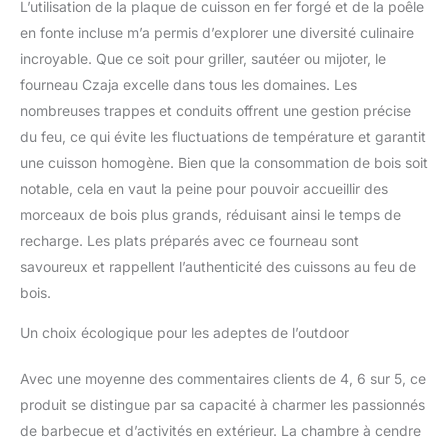
L’utilisation de la plaque de cuisson en fer forgé et de la poêle
de cuisson variée. 🌟
en fonte incluse m’a permis d’explorer une diversité culinaire
MONTAGE ET
DÉMONTAGE RAPIDES :
incroyable. Que ce soit pour griller, sautéer ou mijoter, le
La manipulation simple
fourneau Czaja excelle dans tous les domaines. Les
du four roquette permet
nombreuses trappes et conduits offrent une gestion précise
une installation et un
du feu, ce qui évite les fluctuations de température et garantit
démontage sans
complications. Le four à
une cuisson homogène. Bien que la consommation de bois soit
fusée est monté en 3 à 4
notable, cela en vaut la peine pour pouvoir accueillir des
minutes et peut être
morceaux de bois plus grands, réduisant ainsi le temps de
facilement rangé après
recharge. Les plats préparés avec ce fourneau sont
utilisation. 🔥Plaque de
cuisson incluse : grille
savoureux et rappellent l’authenticité des cuissons au feu de
avec plaque de cuisson
bois.
de 49 cm de diamètre en
acier robuste de 5 mm
Un choix écologique pour les adeptes de l’outdoor
d'épaisseur. Idéal pour
les aventures culinaires
Avec une moyenne des commentaires clients de 4, 6 sur 5, ce
en plein air et pour griller
produit se distingue par sa capacité à charmer les passionnés
parfaitement de délicieux
de barbecue et d’activités en extérieur. La chambre à cendre
repas. 🔥AVEC POÊLE