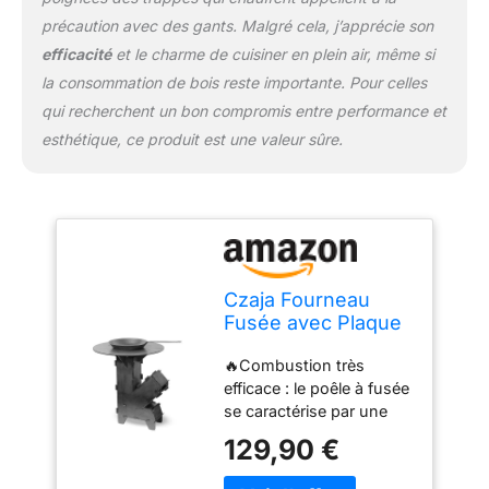
terrasse, dans le jardin
ou au camping, et
précaution avec des gants. Malgré cela, j’apprécie son
permet une expérience
efficacité
et le charme de cuisiner en plein air, même si
de cuisson variée. 🌟
la consommation de bois reste importante. Pour celles
MONTAGE ET
qui recherchent un bon compromis entre performance et
DÉMONTAGE RAPIDES :
esthétique, ce produit est une valeur sûre.
La manipulation simple
du four roquette permet
une installation et un
démontage sans
complications. Le four à
fusée est monté en 3 à 4
minutes et peut être
Czaja Fourneau
facilement rangé après
Fusée avec Plaque
utilisation. 🔥Plaque de
de Cuisson 5 mm et
cuisson incluse : grille
🔥Combustion très
Poêle en Fonte -
avec plaque de cuisson
efficace : le poêle à fusée
Système Modulaire
de 49 cm de diamètre en
se caractérise par une
en Acier Massif,
acier robuste de 5 mm
combustion
Brasero BBQ,
d'épaisseur. Idéal pour
129,90 €
extrêmement efficace qui
Plaque de Feu,
les aventures culinaires
garantit un rendement
Poêle à Bois,
en plein air et pour griller