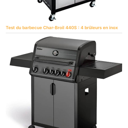
Test du barbecue Char-Broil 440S : 4 brûleurs en inox