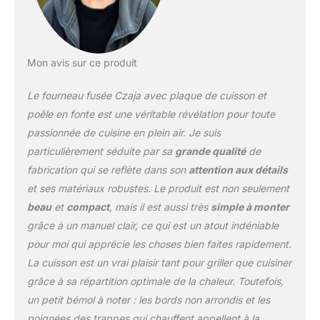
permet un rangement
peu encombrant et un
montage facile, ce qui
rend le poêle à fusée
Mon avis sur ce produit
particulièrement
convivial. 🔥OPTIMALE
Le fourneau fusée Czaja avec plaque de cuisson et
RÉPARTITION DE LA
CHALEUR: Grâce à sa
poêle en fonte est une véritable révélation pour toute
construction, le four
passionnée de cuisine en plein air. Je suis
roquette assure une
particulièrement séduite par sa
grande qualité
de
répartition uniforme de la
fabrication qui se reflète dans son
attention aux détails
chaleur, ce qui permet
une utilisation efficace
et ses matériaux robustes. Le produit est non seulement
lors de la cuisson et du
beau
et
compact
, mais il est aussi très
simple à monter
barbecue. ✨
grâce à un manuel clair, ce qui est un atout indéniable
POLYVALENCE EN
pour moi qui apprécie les choses bien faites rapidement.
EXTERIEUR : Le four
roquette convient
La cuisson est un vrai plaisir tant pour griller que cuisiner
parfaitement pour une
grâce à sa répartition optimale de la chaleur. Toutefois,
utilisation en extérieur,
un petit bémol à noter : les bords non arrondis et les
que ce soit sur la
poignées des trappes qui chauffent appellent à la