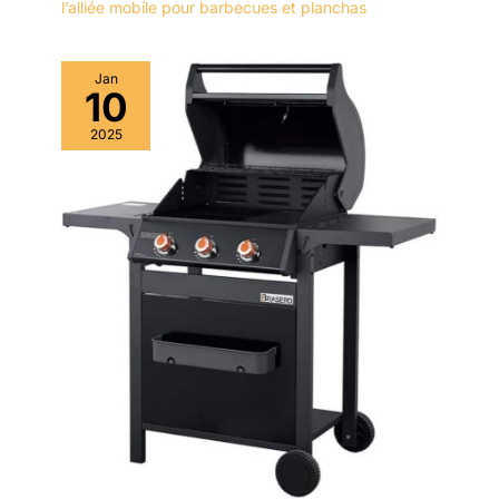
l’alliée mobile pour barbecues et planchas
Jan
10
2025