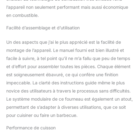
rend le poêle à fusée
l’appareil non seulement performant mais aussi économique
particulièrement
en combustible.
convivial. 🔥OPTIMALE
RÉPARTITION DE LA
Facilité d’assemblage et d’utilisation
CHALEUR: Grâce à sa
construction, le four
Un des aspects que j’ai le plus apprécié est la facilité de
roquette assure une
montage de l’appareil. Le manuel fourni est bien illustré et
répartition uniforme de la
facile à suivre, à tel point qu’il ne m’a fallu que peu de temps
chaleur, ce qui permet
une utilisation efficace
et d’effort pour assembler toutes les pièces. Chaque élément
lors de la cuisson et du
est soigneusement ébavuré, ce qui confère une finition
barbecue. ✨
impeccable. La clarté des instructions guide même le plus
POLYVALENCE EN
novice des utilisateurs à travers le processus sans difficultés.
EXTERIEUR : Le four
roquette convient
Le système modulaire de ce fourneau est également un atout,
parfaitement pour une
permettant de s’adapter à diverses utilisations, que ce soit
utilisation en extérieur,
pour cuisiner ou faire un barbecue.
que ce soit sur la
terrasse, dans le jardin
Performance de cuisson
ou au camping, et
permet une expérience