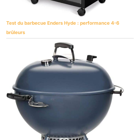
Test du barbecue Enders Hyde : performance 4-6
brûleurs