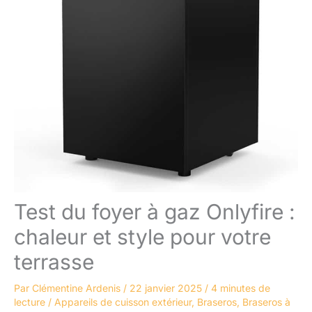
Test du foyer à gaz Onlyfire :
chaleur et style pour votre
terrasse
Par
Clémentine Ardenis
/
22 janvier 2025
/
4 minutes de
lecture
/
Appareils de cuisson extérieur
,
Braseros
,
Braseros à