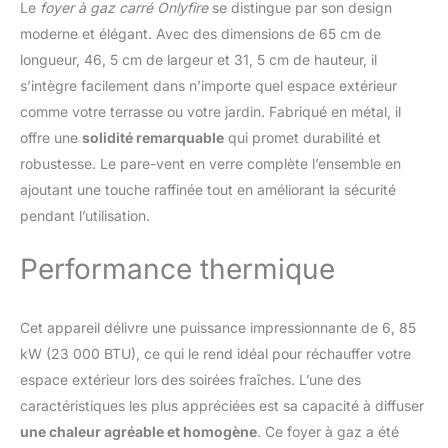
en acier durable de haute
Le
foyer à gaz carré Onlyfire
se distingue par son design
qualité avec une finition
moderne et élégant. Avec des dimensions de 65 cm de
protectrice en émail. Le
longueur, 46, 5 cm de largeur et 31, 5 cm de hauteur, il
fer à pulvériser en
poudre est antirouille et
s’intègre facilement dans n’importe quel espace extérieur
résistant à la chaleur,
comme votre terrasse ou votre jardin. Fabriqué en métal, il
parfait pour être utilisé
offre une
solidité remarquable
qui promet durabilité et
pour votre jardin,
robustesse. Le pare-vent en verre complète l’ensemble en
terrasse, jardin ou
extérieur pendant une
ajoutant une touche raffinée tout en améliorant la sécurité
longue période et
pendant l’utilisation.
durable. Puissance de
sortie de chaleur : équipé
Performance thermique
d'un brûleur de 6,74 kW,
ce foyer à gaz portable
offre une chaleur
Cet appareil délivre une puissance impressionnante de 6, 85
constante et efficace,
kW (23 000 BTU), ce qui le rend idéal pour réchauffer votre
créant une atmosphère
chaleureuse pour les
espace extérieur lors des soirées fraîches. L’une des
réunions en plein air.
caractéristiques les plus appréciées est sa capacité à diffuser
Caractéristiques de
une chaleur agréable et homogène
. Ce foyer à gaz a été
sécurité améliorées :