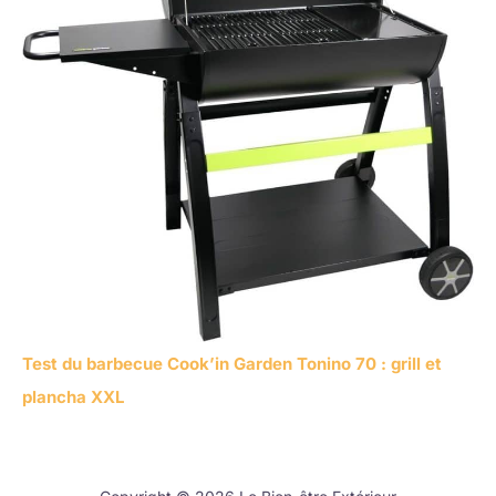
Test du barbecue Cook’in Garden Tonino 70 : grill et
plancha XXL