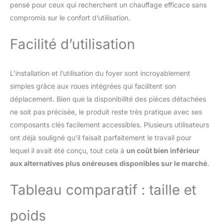
pensé pour ceux qui recherchent un chauffage efficace sans
comprend un pare-vent
en verre pour protéger la
compromis sur le confort d’utilisation.
flamme des brises et un
long tuyau pour un
Facilité d’utilisation
placement flexible du
réservoir de propane,
assurant un
L’installation et l’utilisation du foyer sont incroyablement
fonctionnement sûr et
simples grâce aux roues intégrées qui facilitent son
pratique. Livré avec 1,5
déplacement. Bien que la disponibilité des pièces détachées
kg de pierres de lave,
améliorant la rétention de
ne soit pas précisée, le produit reste très pratique avec ses
la chaleur et l'attrait
composants clés facilement accessibles. Plusieurs utilisateurs
esthétique.
ont déjà souligné qu’il faisait parfaitement le travail pour
lequel il avait été conçu, tout cela à
un coût bien inférieur
aux alternatives plus onéreuses disponibles sur le marché
.
Tableau comparatif : taille et
poids