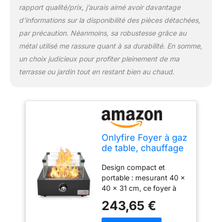
fonctionnement sûr et
rapport qualité/prix, j’aurais aimé avoir davantage
pratique. Livré avec 1,5
d’informations sur la disponibilité des pièces détachées,
kg de pierres de lave,
par précaution. Néanmoins, sa robustesse grâce au
améliorant la rétention de
métal utilisé me rassure quant à sa durabilité. En somme,
la chaleur et l'attrait
esthétique.
un choix judicieux pour profiter pleinement de ma
terrasse ou jardin tout en restant bien au chaud.
Onlyfire Foyer à gaz
de table, chauffage
de terrasse
Design compact et
extérieur avec
portable : mesurant 40 ×
entrée d'air arrière,
40 × 31 cm, ce foyer à
roches de lave et
gaz carré est parfait pour
protection contre le
243,65 €
les terrasses, balcons et
vent en verre, foyer
tables de jardin, offrant
au propane pour