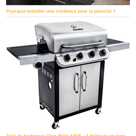
Pourquoi installer une crédence pour la plancha ?
Test du barbecue Char-Broil 440S : 4 brûleurs en inox