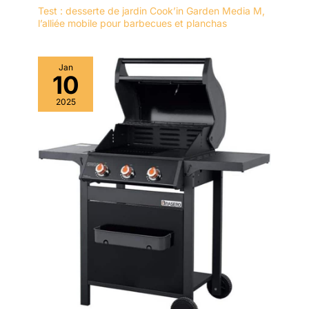
Test : desserte de jardin Cook’in Garden Media M,
l’alliée mobile pour barbecues et planchas
Jan
10
2025