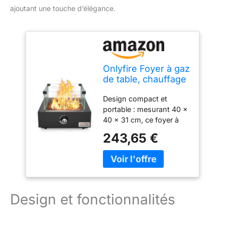
ajoutant une touche d’élégance.
Onlyfire Foyer à gaz
de table, chauffage
de terrasse
Design compact et
extérieur avec
portable : mesurant 40 ×
entrée d'air arrière,
40 × 31 cm, ce foyer à
roches de lave et
gaz carré est parfait pour
protection contre le
243,65 €
les terrasses, balcons et
vent en verre, foyer
tables de jardin, offrant
au propane pour
de la chaleur sans
terrasse, jardin,
occuper beaucoup
restaurant
d'espace. Construction
solide et durable : le
Design et fonctionnalités
foyer au propane est
fabriqué avec un cadre