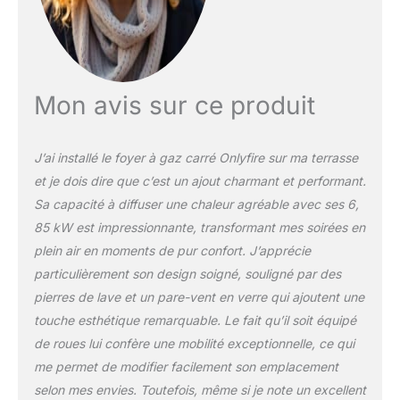
terrasse, jardin ou
extérieur pendant une
longue période et
durable. Puissance de
sortie de chaleur : équipé
Mon avis sur ce produit
d'un brûleur de 6,74 kW,
ce foyer à gaz portable
offre une chaleur
J’ai installé le foyer à gaz carré Onlyfire sur ma terrasse
constante et efficace,
et je dois dire que c’est un ajout charmant et performant.
créant une atmosphère
Sa capacité à diffuser une chaleur agréable avec ses 6,
chaleureuse pour les
réunions en plein air.
85 kW est impressionnante, transformant mes soirées en
Caractéristiques de
plein air en moments de pur confort. J’apprécie
sécurité améliorées :
particulièrement son design soigné, souligné par des
comprend un pare-vent
pierres de lave et un pare-vent en verre qui ajoutent une
en verre pour protéger la
flamme des brises et un
touche esthétique remarquable. Le fait qu’il soit équipé
long tuyau pour un
de roues lui confère une mobilité exceptionnelle, ce qui
placement flexible du
me permet de modifier facilement son emplacement
réservoir de propane,
selon mes envies. Toutefois, même si je note un excellent
assurant un