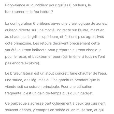
exceptionnelle et des
Polyvalence au quotidien: pour qui les 6 brûleurs, le
marques de grillades
distinctives. Le boîtier
backburner et le feu latéral ?
en acier thermolaqué
offre une protection
La configuration 6 brûleurs ouvre une vraie logique de zones:
fiable. Des boutons de
cuisson directe sur une moitié, indirecte sur l’autre, maintien
commande
au chaud sur la grille supérieure, et finitions plus agressives
rétroéclairés bicolores
et un grand
côté primezone. Les retours décrivent précisément cette
thermomètre intégré au
variété: cuisson indirecte pour préparer, cuisson classique
couvercle (°C/°F)
pour le reste, et backburner pour rôtir (même si tous ne l’ont
permettent un contrôle
pas encore exploité).
précis de la
température. L'insert en
Le brûleur latéral est un atout concret: faire chauffer de l’eau,
verre, 30 % plus grand,
une sauce, des légumes ou une garniture pendant que la
offre une vue optimale
sur la chambre de
viande suit sa cuisson principale. Pour une utilisation
cuisson, tandis que le
fréquente, c’est un gain de temps plus qu’un gadget.
porte-couverts intégré
apporte un confort
Ce barbecue s’adresse particulièrement à ceux qui cuisinent
supplémentaire.
souvent dehors, y compris en soirée ou en mi-saison, et qui
Sécurité et espace de