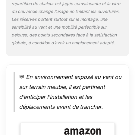
répartition de chaleur est jugée convaincante et la vitre
chambre de
combustion, ainsi
du couvercle change l’usage en limitant les ouvertures.
que le système de
Les réserves portent surtout sur le montage, une
grille en fonte
sensibilité au vent et une mobilité perfectible sur
émaillée Vario+,
pelouse; des points secondaires face à la satisfaction
garantissent une
globale, à condition d’avoir un emplacement adapté.
durabilité
exceptionnelle et des
marques de grillades
distinctives. Le boîtier
en acier thermolaqué
offre une protection
💬
En environnement exposé au vent ou
fiable. Des boutons
sur terrain meuble, il est pertinent
de commande
rétroéclairés
d’anticiper l’installation et les
bicolores et un grand
déplacements avant de trancher.
thermomètre intégré
au couvercle (°C/°F)
permettent un
contrôle précis de la
température. L'insert