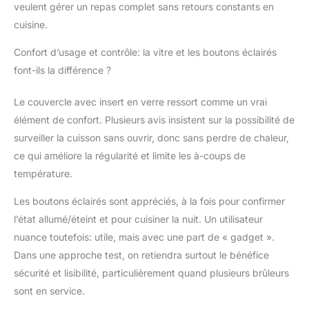
veulent gérer un repas complet sans retours constants en
rangement : un
régulateur de pression
cuisine.
de gaz avec protection
Confort d’usage et contrôle: la vitre et les boutons éclairés
contre la rupture du
tuyau et un espace de
font-ils la différence ?
rangement pour
bouteilles de gaz
Le couvercle avec insert en verre ressort comme un vrai
jusqu'à 11 kg DE
élément de confort. Plusieurs avis insistent sur la possibilité de
garantissent une
surveiller la cuisson sans ouvrir, donc sans perdre de chaleur,
utilisation en toute
sécurité. Remarque : 5
ce qui améliore la régularité et limite les à-coups de
piles AA (non fournies)
température.
sont nécessaires.
Les boutons éclairés sont appréciés, à la fois pour confirmer
l’état allumé/éteint et pour cuisiner la nuit. Un utilisateur
nuance toutefois: utile, mais avec une part de « gadget ».
Dans une approche test, on retiendra surtout le bénéfice
sécurité et lisibilité, particulièrement quand plusieurs brûleurs
sont en service.