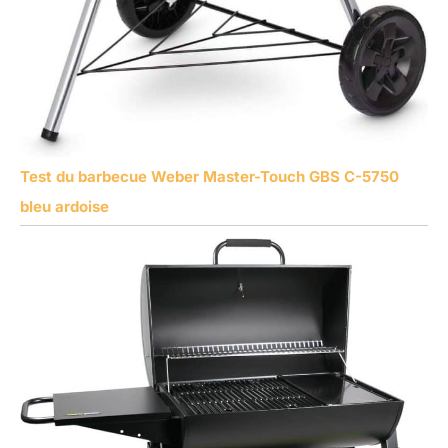
Test du barbecue Weber Master-Touch GBS C-5750
bleu ardoise