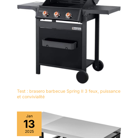
Test : brasero barbecue Spring II 3 feux, puissance
et convivialité
Jan
13
2025