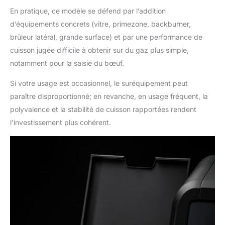
En pratique, ce modèle se défend par l’addition
d’équipements concrets (vitre, primezone, backburner,
brûleur latéral, grande surface) et par une performance de
cuisson jugée difficile à obtenir sur du gaz plus simple,
notamment pour la saisie du bœuf.
Si votre usage est occasionnel, le suréquipement peut
paraître disproportionné; en revanche, en usage fréquent, la
polyvalence et la stabilité de cuisson rapportées rendent
l’investissement plus cohérent.