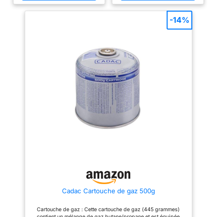
🔥 Lourd et aussi bien fait que
Cuisson: 27.3 x 38.8cm; 2x
garantissent une
les originaux OEM🔥 Paquet: 3
Dimensions de la grille de
pièces. ★ Fonction: 1) L’acier
cuisson: 54,6 x 38,8 x 1,27cm;
durabilité
-14%
Procelain bénéficie de sa bonne
【Paquet】 Paquet de 2； Bitte
exceptionnelle et des
conductivité thermique et cuit
beachten Sie, dass dieser Grill
marques de grillades
plus uniformément. Vous
nicht aus einem Stück ist, aber
obtiendrez également moins de
immer noch auf ältere Weber-
distinctives. Le boîtier
poussées du résidu enrobé. 2)
Grills passt. ✔Fonction : gril en
en acier thermolaqué
Matériau émaillé porcelaine,
fonte, bonne conduction
antiadhésif, facile à nettoyer. ★
thermique, transfert de chaleur
offre une protection
Conception pliée: les deux
et effet de conservation de la
fiable. Des boutons
côtés des barres sont pliés de 5
chaleur, il est plus facile de
de commande
mm vers l’intérieur pour une
former des marques de cuisson
stabilité et une durabilité
parfaites, les aliments cuits ont
rétroéclairés
accrues. Sans arêtes vives à
meilleur goût et sont plus
bicolores et un grand
installer en toute sécurité. ★
durables. ✔ Facile à installer:
Double-vérification: pièces de
les pièces de rechange de la
thermomètre intégré
rechange de plaque chauffante
grille de cuisson du gril à gaz
au couvercle (°C/°F)
de rechange, veuillez mesurer
de taille standard, tout en
permettent un
l’ajustement de vos pièces
garantissant que la taille de vos
d’origine. Les barres sont bien
accessoires d'origine est
contrôle précis de la
emballées et seraient également
cohérente avec nos produits,
température. L'insert
idéales pour les cadeaux.
l'installation est pratique et
N’hésitez pas à nous contacter
rapide, économisant du temps
en verre, 30 % plus
si vous avez des
et des efforts ✔ Double-
grand, offre une vue
préoccupations.
vérification: pièces de rechange
optimale sur la
Cadac Cartouche de gaz 500g
de grille de gril de rechange,
veuillez mesurer la taille de vos
chambre de cuisson,
pièces d'origine et les
Cartouche de gaz : Cette cartouche de gaz (445 grammes)
tandis que le porte-
comparer avec nos produits
contient un mélange de gaz butane/propane et est équipée