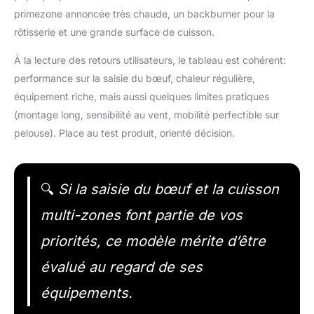
primezone annoncée très chaude, un backburner pour la
rôtisserie et une grande surface de cuisson.
À la lecture des retours utilisateurs, le tableau est cohérent:
performance sur la saisie du bœuf, chaleur régulière,
équipement riche, mais aussi quelques limites pratiques
(montage long, sensibilité au vent, mobilité perfectible sur
pelouse). Place au test produit, orienté décision.
🔍
Si la saisie du bœuf et la cuisson
multi-zones font partie de vos
priorités, ce modèle mérite d’être
évalué au regard de ses
équipements.