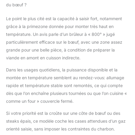
brûleur arrière intégré
du bœuf ?
(3 kW) élargissent vos
possibilités de cuisson.
Le point le plus cité est la capacité à saisir fort, notamment
La cuisson directe et
grâce à la primezone donnée pour monter très haut en
indirecte vous permet
d'obtenir des arômes
température. Un avis parle d’un brûleur à « 800° » jugé
rôtis idéaux et des
particulièrement efficace sur le bœuf, avec une zone assez
résultats de cuisson
grande pour une belle pièce, à condition de préparer la
exceptionnels. Les
viande en amont en cuisson indirecte.
composants en
aluminium moulé sous
Dans les usages quotidiens, la puissance disponible et la
pression de haute
montée en température semblent au rendez-vous: allumage
qualité du couvercle,
du panneau de
rapide et température stable sont remontés, ce qui compte
commande et de la
dès que l’on enchaîne plusieurs tournées ou que l’on cuisine «
chambre de
comme un four » couvercle fermé.
combustion, ainsi que
le système de grille en
Si votre priorité est la croûte sur une côte de bœuf ou des
fonte émaillée Vario+,
steaks épais, ce modèle coche les cases attendues d’un gaz
garantissent une
durabilité
orienté saisie, sans imposer les contraintes du charbon.