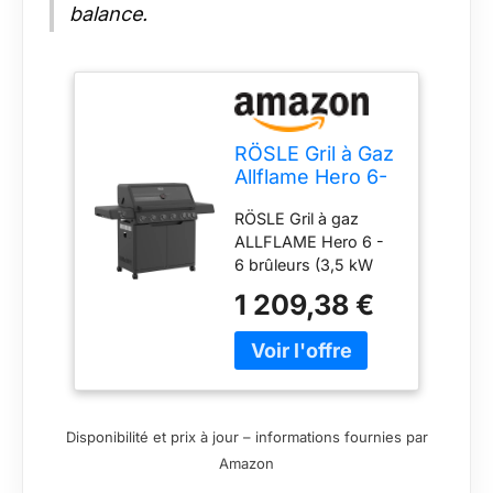
balance.
RÖSLE Gril à Gaz
Allflame Hero 6-
6 Brûleurs (3,5
RÖSLE Gril à gaz
kW Chacun),
ALLFLAME Hero 6 -
Primezone,
6 brûleurs (3,5 kW
Backburner,
chacun),
Surface de
1 209,38 €
PRIMEZONE,
Cuisson 92,5 x
BACKBURNER,
45 cm, Grilles en
surface de cuisson
Fonte, Fonte
92,5x45 cm, grilles
d'Aluminium,
en fonte, fonte
Boutons de
d'aluminium,
Réglage Éclairés,
Disponibilité et prix à jour – informations fournies par
couvercle avec insert
Noir
Amazon
en verre, boutons de