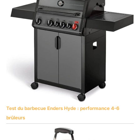
Test du barbecue Enders Hyde : performance 4-6
brûleurs