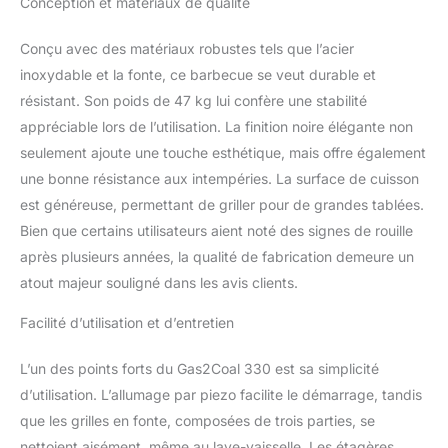
moins de 60 secondes
Conception et matériaux de qualité
sans outil nécessaire
Surface de cuisson
Conçu avec des matériaux robustes tels que l’acier
spacieuse: 3 brûleurs
inoxydable et la fonte, ce barbecue se veut durable et
avec grilles en fonte
résistant. Son poids de 47 kg lui confère une stabilité
solides offrant tout
appréciable lors de l’utilisation. La finition noire élégante non
l'espace nécessaire pour
griller pour la famille et
seulement ajoute une touche esthétique, mais offre également
les amis
une bonne résistance aux intempéries. La surface de cuisson
est généreuse, permettant de griller pour de grandes tablées.
Bien que certains utilisateurs aient noté des signes de rouille
après plusieurs années, la qualité de fabrication demeure un
atout majeur souligné dans les avis clients.
Facilité d’utilisation et d’entretien
L’un des points forts du Gas2Coal 330 est sa simplicité
d’utilisation. L’allumage par piezo facilite le démarrage, tandis
que les grilles en fonte, composées de trois parties, se
nettoient aisément, même au lave-vaisselle. Les étagères