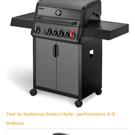
Test du barbecue Enders Hyde : performance 4-6
brûleurs