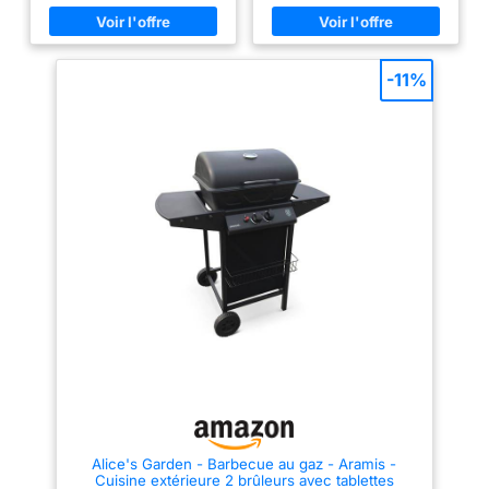
idéal pour 5 à 9 convives
griller pour la famille et
RANGEMENT BIEN PENSÉ : Ce
les amis
barbecue de jardin dispose
d'une table d'appoint pratique
pour la préparation, d'un porte-
-11%
épices et d'une étagère, pour
garder chaque accessoire à
portée de main et cuisiner plus
sereinement CUISSON
MAÎTRISÉE AU DEGRÉ PRÈS :
Fermez le couvercle de ce
barbecue à gaz pour concentrer
la chaleur et donner une saveur
fumée intense à vos plats,
tandis que le thermomètre à
double échelle aide à suivre
précisément la température
interne CHALEUR RÉGLÉE
BRÛLEUR PAR BRÛLEUR :
Grâce à l'allumage piézo
indépendant de chaque brûleur,
ce barbecue de jardin permet
de cuire à la bonne température,
des steaks bien juteux aux
légumes délicatement grillés
CONCEPTION PRATIQUE : Ce
barbecue à gaz est doté d'un
bac à graisse amovible pour un
Alice's Garden - Barbecue au gaz - Aramis -
nettoyage plus simple et de 2
Cuisine extérieure 2 brûleurs avec tablettes
roulettes pour le déplacer