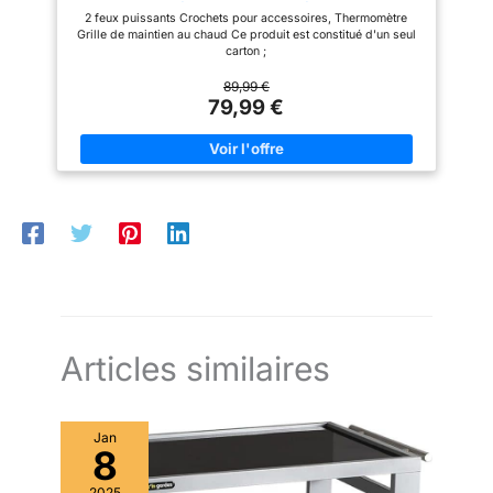
latérales et thermomètre
facilement de la maison au
2 feux puissants Crochets pour accessoires, Thermomètre
jardin; régulateur et tuyau non
Grille de maintien au chaud Ce produit est constitué d'un seul
fournis, à acheter séparément
carton ;
89,99 €
79,99 €
Articles similaires
Jan
8
2025