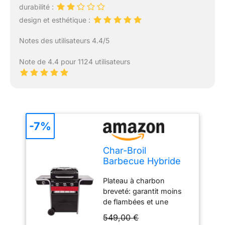
durabilité :
design et esthétique :
Notes des utilisateurs 4.4/5
Note de 4.4 pour 1124 utilisateurs
-7%
Char-Broil
Barbecue Hybride
Gas2Coal 330 pour
Plateau à charbon
Gaz et Charbon de
breveté: garantit moins
Bois
de flambées et une
chaleur uniforme afin de
549,00 €
préparer des plats