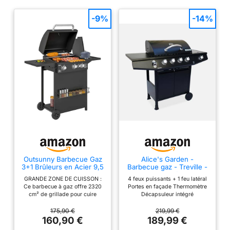
brûleurs par simple
pression sur un bouton
-9%
-14%
Thermomètre intégré au
couvercle: permet de
contrôler la température
intérieure de votre
barbecue Brûleur latéral:
permet de chauffer les
sauces qui
accompagneront vos
grillades Conversion
rapide gaz-charbon:
transformez votre
barbecue du mode gaz
au mode charbon en
Outsunny Barbecue Gaz
Alice's Garden -
moins de 60 secondes
3+1 Brûleurs en Acier 9,5
Barbecue gaz - Treville -
sans outil nécessaire
kW 2 Roues Couvercle
Barbecue 4 brûleurs + 1
GRANDE ZONE DE CUISSON :
4 feux puissants + 1 feu latéral
Noir
feu latéral noir. avec
Surface de cuisson
Ce barbecue à gaz offre 2320
Portes en façade Thermomètre
thermomètre
spacieuse: 3 brûleurs
cm² de grillade pour cuire
Décapsuleur intégré
jusqu'à 8 hamburgers et 15
avec grilles en fonte
saucisses en même temps,
175,90 €
219,99 €
solides offrant tout
avec un réchaud et un brûleur
160,90 €
189,99 €
latéral pour la cuisson en poêle,
l'espace nécessaire pour