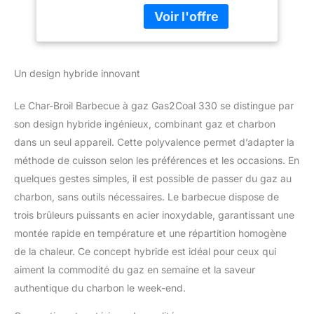
acier inoxydable:
brûleurs robustes
conçus pour durer dans
le temps Allumeur
électrique: permet
Un design hybride innovant
d'allumer tous vos
brûleurs par simple
Le Char-Broil Barbecue à gaz Gas2Coal 330 se distingue par
pression sur un bouton
son design hybride ingénieux, combinant gaz et charbon
Thermomètre intégré au
couvercle: permet de
dans un seul appareil. Cette polyvalence permet d’adapter la
contrôler la température
méthode de cuisson selon les préférences et les occasions. En
intérieure de votre
quelques gestes simples, il est possible de passer du gaz au
barbecue Brûleur latéral:
charbon, sans outils nécessaires. Le barbecue dispose de
permet de chauffer les
sauces qui
trois brûleurs puissants en acier inoxydable, garantissant une
accompagneront vos
montée rapide en température et une répartition homogène
grillades Conversion
de la chaleur. Ce concept hybride est idéal pour ceux qui
rapide gaz-charbon:
aiment la commodité du gaz en semaine et la saveur
transformez votre
barbecue du mode gaz
authentique du charbon le week-end.
au mode charbon en