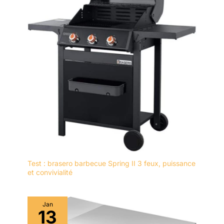
Test : brasero barbecue Spring II 3 feux, puissance
et convivialité
Jan
13