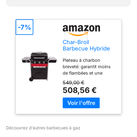
-7%
Char-Broil
Barbecue Hybride
Gas2Coal 330 pour
Plateau à charbon
Gaz et Charbon de
breveté: garantit moins
Bois
de flambées et une
chaleur uniforme afin de
549,00 €
préparer des plats
508,56 €
savoureux Brûleurs en
acier inoxydable:
brûleurs robustes
conçus pour durer dans
le temps Allumeur
électrique: permet
Découvrez d’autres barbecues à gaz
d'allumer tous vos