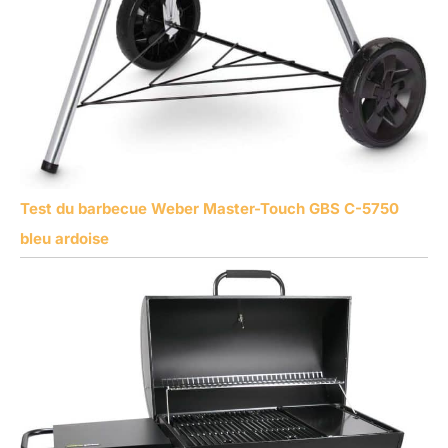
Test du barbecue Weber Master-Touch GBS C-5750
bleu ardoise