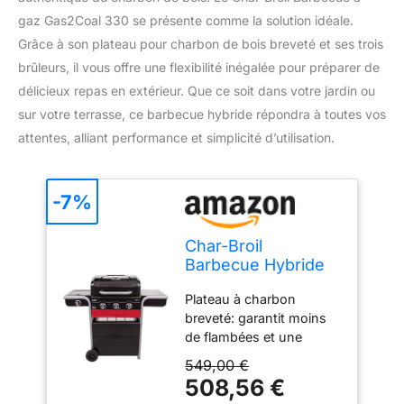
gaz Gas2Coal 330 se présente comme la solution idéale.
Grâce à son plateau pour charbon de bois breveté et ses trois
brûleurs, il vous offre une flexibilité inégalée pour préparer de
délicieux repas en extérieur. Que ce soit dans votre jardin ou
sur votre terrasse, ce barbecue hybride répondra à toutes vos
attentes, alliant performance et simplicité d’utilisation.
-7%
Char-Broil
Barbecue Hybride
Gas2Coal 330 pour
Plateau à charbon
Gaz et Charbon de
breveté: garantit moins
Bois
de flambées et une
chaleur uniforme afin de
549,00 €
préparer des plats
508,56 €
savoureux Brûleurs en