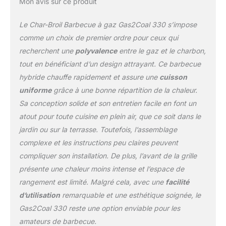
Mon avis sur ce produit
au mode charbon en
moins de 60 secondes
Le Char-Broil Barbecue à gaz Gas2Coal 330 s’impose
sans outil nécessaire
Surface de cuisson
comme un choix de premier ordre pour ceux qui
spacieuse: 3 brûleurs
recherchent une
polyvalence
entre le gaz et le charbon,
avec grilles en fonte
tout en bénéficiant d’un design attrayant. Ce barbecue
solides offrant tout
hybride chauffe rapidement et assure une
cuisson
l'espace nécessaire pour
griller pour la famille et
uniforme
grâce à une bonne répartition de la chaleur.
les amis
Sa conception solide et son entretien facile en font un
atout pour toute cuisine en plein air, que ce soit dans le
jardin ou sur la terrasse. Toutefois, l’assemblage
complexe et les instructions peu claires peuvent
compliquer son installation. De plus, l’avant de la grille
présente une chaleur moins intense et l’espace de
rangement est limité. Malgré cela, avec une
facilité
d’utilisation
remarquable et une esthétique soignée, le
Gas2Coal 330 reste une option enviable pour les
amateurs de barbecue.