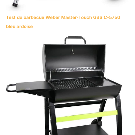
Test du barbecue Weber Master-Touch GBS C-5750
bleu ardoise