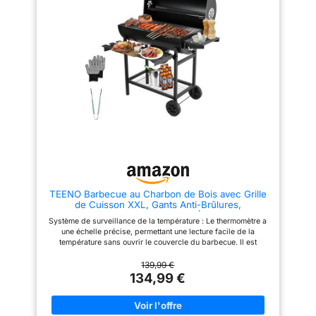
chaleur pour des résultats
comprend un thermomètre
précis sur la viande, le poisson
intégré pour vérifier la
et les légumes STRUCTURE EN
température de cuisson, 4
ACIER RÉSISTANT - Le châssis
évents réglables pour contrôler
en acier avec revêtement par
l'apport d'oxygène et, combiné
poudre prévient la corrosion et
à la plaque de charbon de bois
assure une grande stabilité ; les
réglable en hauteur, vous
roues robustes facilitent le
pouvez facilement régler la
déplacement dans le jardin ou
puissance du feu pour maîtriser
sur la terrasse, faisant de ce
la température de cuisson ! 🥩
barbecue au charbon portable
Robuste et stable : le barbecue
un équipement durable
au charbon de bois est fabriqué
ACCESSOIRES ET HOUSSE
en métal de haute qualité et
INCLUS - L'ensemble comprend
robuste, le support épaissi peut
une grande fourchette, une
offrir une stabilité durable et le
spatule, un couteau, un pinceau
processus antirouille de
et une pince pour la
pulvérisation de poudre à haute
manipulation des aliments ; le
température sur la surface peut
TEENO Barbecue au Charbon de Bois avec Grille
barbecue au charbon est fourni
efficacement empêcher la
de Cuisson XXL, Gants Anti-Brûlures,
avec une housse de protection
rouille. Le gril est relativement
Thermomètre, Tiroir à Cendres, Évent Réglable,
sur mesure pour protéger les
simple à assembler. Il est
Système de surveillance de la température : Le thermomètre a
Grand Barbecue (Basic)
composants des éléments
recommandé de le faire à deux,
une échelle précise, permettant une lecture facile de la
extérieurs ENTRETIEN ET
et le temps de montage est
température sans ouvrir le couvercle du barbecue. Il est
NETTOYAGE SIMPLIFIÉS - Le
estimé à 30 minutes. 🥩
possible de contrôler le niveau d'oxygène à l'intérieur en
tiroir ramasse-cendres
Conception pratique : le
ajustant la vanne d'air et le couvercle de la cheminée, ce qui
139,99 €
amovible permet d'éliminer
barbecue charbon de bois est
permet d'accélérer ou de ralentir le processus de cuisson
134,99 €
rapidement les résidus de
équipé de poignées en acier
Système de surveillance de la température : Le thermomètre a
combustion ; il est recommandé
inoxydable et de roues
une échelle précise, permettant une lecture facile de la
de nettoyer les grilles du
épaisses pour un déplacement
température sans ouvrir le couvercle du barbecue.Il est
barbecue avec des chiffons non
facile, de 4 crochets pour un