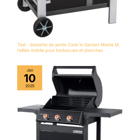
partageant des plats faits maison.
Test : desserte de jardin Cook’in Garden Media M,
l’alliée mobile pour barbecues et planchas
Jan
10
2025