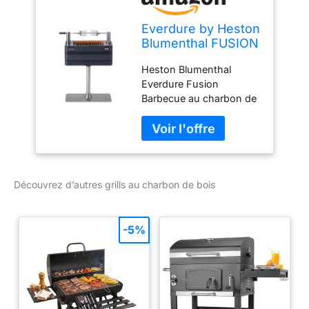
Everdure by Heston
Blumenthal FUSION
Ensemble de grill et
Heston Blumenthal
de couvercle au
Everdure Fusion
charbon de bois de
Barbecue au charbon de
74 cm, avec
bois avec tournebroche
système de
et allumage automatique
rôtissoire intégré
au charbon Grille de
breveté et allumage
cuisson Vert
électrique rapide
Découvrez d’autres grills au charbon de bois
-5%