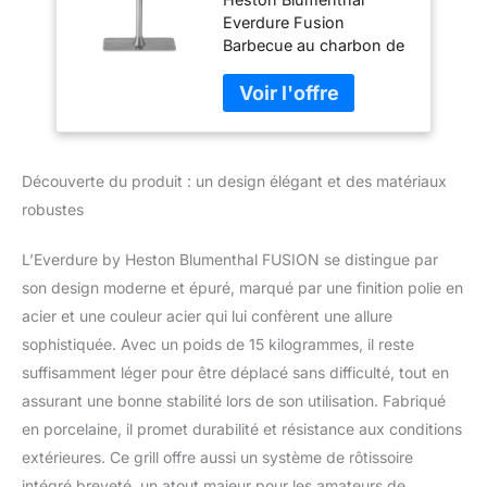
de couvercle au
Everdure Fusion
charbon de bois de
Barbecue au charbon de
74 cm, avec
bois avec tournebroche
système de
et allumage automatique
rôtissoire intégré
au charbon Grille de
breveté et allumage
cuisson Vert
électrique rapide
Découverte du produit : un design élégant et des matériaux
robustes
L’Everdure by Heston Blumenthal FUSION se distingue par
son design moderne et épuré, marqué par une finition polie en
acier et une couleur acier qui lui confèrent une allure
sophistiquée. Avec un poids de 15 kilogrammes, il reste
suffisamment léger pour être déplacé sans difficulté, tout en
assurant une bonne stabilité lors de son utilisation. Fabriqué
en porcelaine, il promet durabilité et résistance aux conditions
extérieures. Ce grill offre aussi un système de rôtissoire
intégré breveté, un atout majeur pour les amateurs de