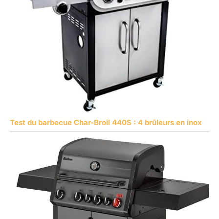
Test du barbecue Char-Broil 440S : 4 brûleurs en inox