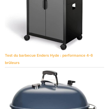
Test du barbecue Enders Hyde : performance 4-6
brûleurs