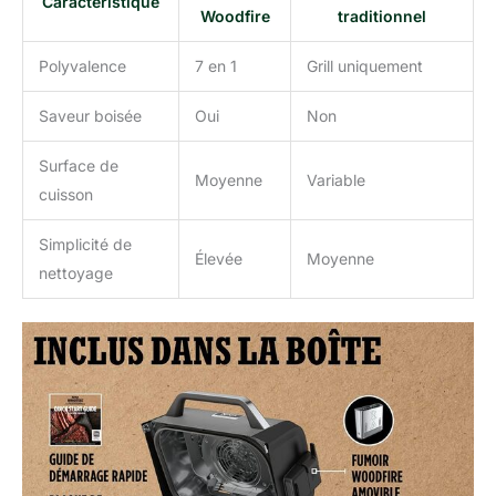
Caractéristique
Woodfire
traditionnel
Polyvalence
7 en 1
Grill uniquement
Saveur boisée
Oui
Non
Surface de
Moyenne
Variable
cuisson
Simplicité de
Élevée
Moyenne
nettoyage