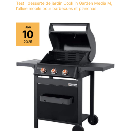
Test : desserte de jardin Cook’in Garden Media M,
l’alliée mobile pour barbecues et planchas
Jan
10
2025