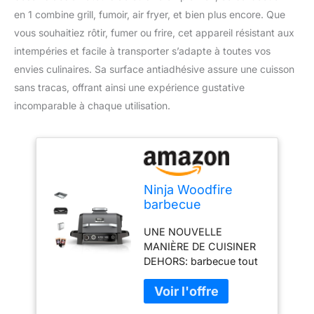
en 1 combine grill, fumoir, air fryer, et bien plus encore. Que
vous souhaitiez rôtir, fumer ou frire, cet appareil résistant aux
intempéries et facile à transporter s’adapte à toutes vos
envies culinaires. Sa surface antiadhésive assure une cuisson
sans tracas, offrant ainsi une expérience gustative
incomparable à chaque utilisation.
Ninja Woodfire
barbecue
électrique, grill,
UNE NOUVELLE
fumoir & air fryer,
MANIÈRE DE CUISINER
barbecue extérieur
DEHORS: barbecue tout
7 en 1, grill, air fryer,
en un, grill, fumoir et air
fumer, rôtir, four,
fryer avec de vraies
résistant aux
saveurs de feu de bois,
intempéries,