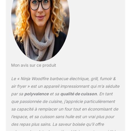
granulés de vrai bois
pour de vraies saveurs
de feu de bois avec 2
modes de fumage:
fumage lent et long pour
des résultats tendres ou
rapide pour des arômes
de fumée RÉSISTANT
AUX INTEMPÉRIES:
Conçu pour une
utilisation en extérieur.
Mon avis sur ce produit
Résistant à l'eau à un
indice IPX4 pour mettre
Le « Ninja Woodfire barbecue électrique, grill, fumoir &
le barbecue partout, idéal
air fryer » est un appareil impressionnant qui m’a séduite
pour les jardins, patios,
par sa
polyvalence
et sa
qualité de cuisson
. En tant
balcons, le camping etc
que passionnée de cuisine, j’apprécie particulièrement
NOURRIR UNE FOULE:
vous pouvez placer 8
sa capacité à remplacer un four tout en économisant de
burgers, 16 saucisses, 2
l’espace, et sa cuisson sans huile est un vrai plus pour
carrés de côtes ou une
des repas plus sains. La saveur boisée qu’il offre
épaule de porc de 2 kg