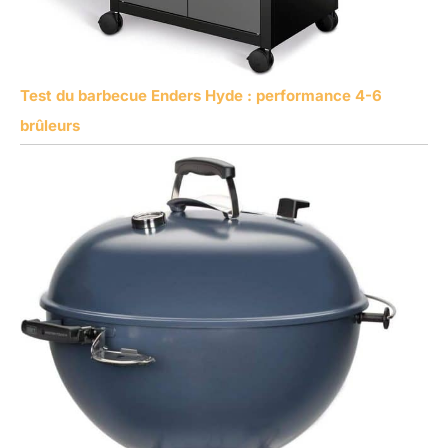
Test du barbecue Enders Hyde : performance 4-6
brûleurs