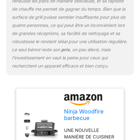
rehausse les plats de manière délicieuse, et sa rapidité
sur la grille DANS LA
BOÎTE: le barbecue
de chauffe me permet de gagner du temps. Bien que la
électrique Ninja Woodfire
surface de grill puisse sembler insuffisante pour plus de
(prise UE), sac starter de
quatre personnes, ce qui peut être un inconvénient lors
granulés (mélange tout
de grandes réceptions, sa facilité de nettoyage et sa
usage et mélange
robuste), une pelle à
robustesse le rendent idéal pour une utilisation régulière.
granulés, un panier
Le seul bémol reste son
prix
, un peu élevé, mais
crousti, un livre de
l’investissement en vaut la peine pour ceux qui
recettes. Couleur:
recherchent un appareil efficace et bien conçu.
gris/noir DIMENSIONS:
(haut.) 34cm x 46cm x
46cm (prof.) Poids: 12kg
Ninja Woodfire
barbecue
électrique, grill,
UNE NOUVELLE
fumoir & air fryer,
MANIÈRE DE CUISINER
barbecue extérieur