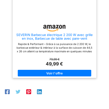
régulier. MOINS DE FUMÉE &
(haut.) 34cm x 46cm x
CHAUFFE RAPIDE – Le bac
46cm (prof.) Poids: 12kg
récupérateur de graisse rempli
d'eau prévient les flambées de
graisses et réduit les fumées et
odeurs. Sa montée en
température rapide permet de
griller de manière spontanée
sans attente prolongée.
SEVERIN Barbecue électrique 2 200 W avec grille
COMPACT & PUISSANT – Avec
en inox, Barbecue de table avec pare-vent
ses 2000W et sa surface de
amovible, eBBQ avec bac à eau pour utilisation en
cuisson de 38x22 cm, ce grill
Rapide & Performant – Grâce à sa puissance de 2 200 W, le
intérieur et extérieur, Noir, PG 8565
électrique offre performance et
barbecue extérieur & intérieur à la surface de cuisson de 44,5
compacité. Son cordon
x 26 cm atteint sa température maximale en quelques minutes
d'alimentation de 140 cm offre
seulement Facile à utiliser - Ce barbecue de table électrique se
une grande liberté de
met en marche simplement grâce au thermostat réglable par
79,99 €
placement pour vos repas en
bouton rotatif 360° avec rétro-éclairage LED. Le câble
49,99 €
famille ou entre amis.
d'alimentation de 1,4 m permet une flexibilité maximale
Polyvalent – Utilisable à l'intérieur comme à l'extérieur, ce
barbecue de table est idéal pour un repas convivial entre amis
ou en famille. Le bac à eau réduit également fumée et odeurs
en plus de récupérer les graisses Grillades en toute sécurité -
Le revêtement Safetouch du gril électrique ne conduit pas la
chaleur. La grille en inox est protégée par un pare-vent
amovible de 8 cm. Ses nombreux composants amovibles
rendent également son nettoyage facile Détails – SEVERIN
eBBQ de table 2 200W, grille en inox de haute qualité,
éclairage LED et thermostat réglable, cuisson jusqu'à 250 °C,
revêtement SafeTouch, pare-vent amovible de 8 cm, PG 8565