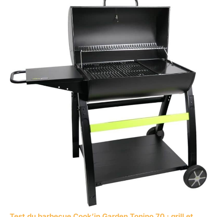
Test du barbecue Cook’in Garden Tonino 70 : grill et