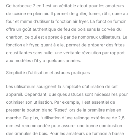
pour les jardins, patios,
Ce barbecue 7 en 1 est un véritable atout pour les amateurs
balcons, le camping etc
NOURRIR UNE FOULE:
de cuisine en plein air. Il permet de griller, fumer, rôtir, cuire au
vous pouvez placer 8
four et même d’utiliser la fonction air fryer. La fonction fumoir
burgers, 16 saucisses, 2
offre un goût authentique de feu de bois sans la corvée du
carrés de côtes ou une
charbon, ce qui est apprécié par de nombreux utilisateurs. La
épaule de porc de 2 kg
sur la grille DANS LA
fonction air fryer, quant à elle, permet de préparer des frites
BOÎTE: le barbecue
croustillantes sans huile, une véritable révolution par rapport
électrique Ninja Woodfire
aux modèles d’il y a quelques années.
(prise UE), sac starter de
granulés (mélange tout
Simplicité d’utilisation et astuces pratiques
usage et mélange
robuste), une pelle à
Les utilisateurs soulignent la simplicité d’utilisation de cet
granulés, un panier
appareil. Cependant, quelques astuces sont nécessaires pour
crousti, un livre de
recettes. Couleur:
optimiser son utilisation. Par exemple, il est essentiel de
gris/noir DIMENSIONS:
presser le bouton blanc ‘Reset’ lors de la première mise en
(haut.) 34cm x 46cm x
marche. De plus, l’utilisation d’une rallonge extérieure de 2,5
46cm (prof.) Poids: 12kg
mm est recommandée pour assurer une bonne combustion
des granulés de bois. Pour les amateurs de fumage à basse