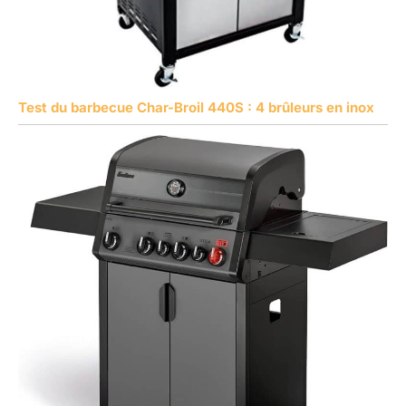
Test du barbecue Char-Broil 440S : 4 brûleurs en inox