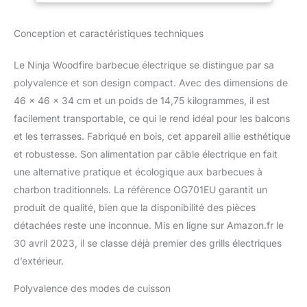
avec 7 fonctions de
antiadhésif, portatif,
cuisson: grill, fumer, air
gris/noir OG701EU
Conception et caractéristiques techniques
fryer, four, rôtir, réchaud,
déshydrater
TECHNOLOGIE
Le Ninja Woodfire barbecue électrique se distingue par sa
WOODFIRE: le fumoir
polyvalence et son design compact. Avec des dimensions de
intégré brûle 100% des
46 x 46 x 34 cm et un poids de 14,75 kilogrammes, il est
granulés de vrai bois
facilement transportable, ce qui le rend idéal pour les balcons
pour de vraies saveurs
de feu de bois avec 2
et les terrasses. Fabriqué en bois, cet appareil allie esthétique
modes de fumage:
et robustesse. Son alimentation par câble électrique en fait
fumage lent et long pour
une alternative pratique et écologique aux barbecues à
des résultats tendres ou
charbon traditionnels. La référence OG701EU garantit un
rapide pour des arômes
de fumée RÉSISTANT
produit de qualité, bien que la disponibilité des pièces
AUX INTEMPÉRIES:
détachées reste une inconnue. Mis en ligne sur Amazon.fr le
Conçu pour une
30 avril 2023, il se classe déjà premier des grills électriques
utilisation en extérieur.
d’extérieur.
Résistant à l'eau à un
indice IPX4 pour mettre
Polyvalence des modes de cuisson
le barbecue partout, idéal