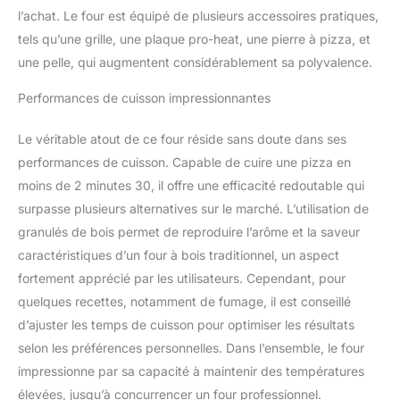
sifflant, noir, brûlant.
l’achat. Le four est équipé de plusieurs accessoires pratiques,
Chaleur électrique très
tels qu’une grille, une plaque pro-heat, une pierre à pizza, et
élevée pour un contrôle
total de la température,
une pelle, qui augmentent considérablement sa polyvalence.
Peut contenir jusqu'à 5
kg de bœuf, 2 carrés de
Performances de cuisson impressionnantes
côtes, un repas plateau
ou une pizza de 30cm
Le véritable atout de ce four réside sans doute dans ses
TECHNOLOGIE
performances de cuisson. Capable de cuire une pizza en
WOODFIRE: ajoutez
moins de 2 minutes 30, il offre une efficacité redoutable qui
facilement des arômes
surpasse plusieurs alternatives sur le marché. L’utilisation de
fumés à tout ce que
vous faites avec des
granulés de bois permet de reproduire l’arôme et la saveur
granulés 100% bois
caractéristiques d’un four à bois traditionnel, un aspect
Woodfire. Fumage lent et
fortement apprécié par les utilisateurs. Cependant, pour
faible pour des viandes
quelques recettes, notamment de fumage, il est conseillé
tendres. Inclut des sacs
starter avec des
d’ajuster les temps de cuisson pour optimiser les résultats
mélanges robuste et tout
selon les préférences personnelles. Dans l’ensemble, le four
usage DANS LA BOÎTE:
impressionne par sa capacité à maintenir des températures
four d'extérieur Ninja
élevées, jusqu’à concurrencer un four professionnel.
Woodfire, pierre à pizza,