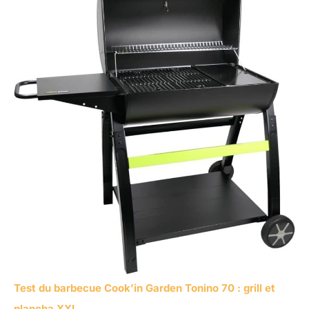
Test du barbecue Cook’in Garden Tonino 70 : grill et
plancha XXL