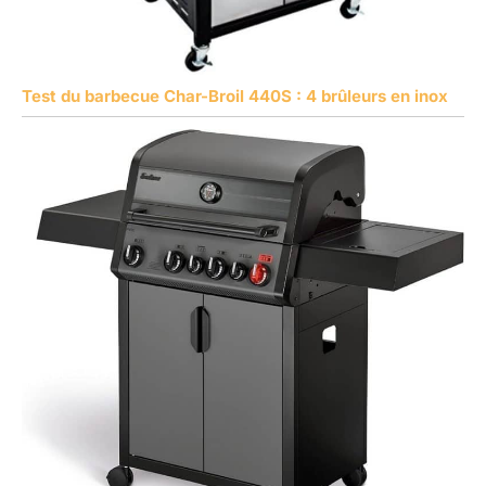
Test du barbecue Char-Broil 440S : 4 brûleurs en inox