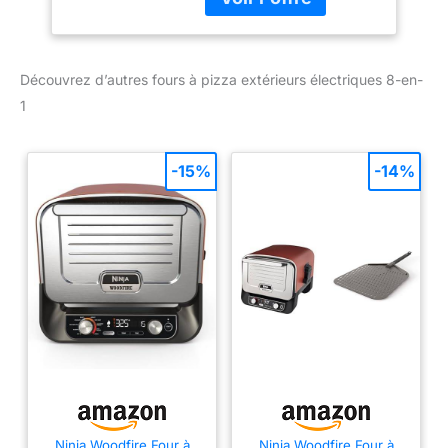
et Maintien au Chaud.
Sortez la cuisine dehors
et libérez un monde de
saveurs FOUR À PIZZA
Découvrez d’autres fours à pizza extérieurs électriques 8-en-
D'ARTISAN: pizzas en
1
moins de 3 minutes*.
Réglages artisanale, fine,
New York, Deep Pan,
-15%
-14%
calzone et réglages
perso. Inclut une pierre à
pizza. (*N'inclut pas de
temps de préchauffage,
cuite à 370°C) CHALEUR
ÉLEVÉE 370°C: inspiré
par les four en briques,
sifflant, noir, brûlant.
Chaleur électrique très
élevée pour un contrôle
total de la température,
Peut contenir jusqu'à 5
kg de bœuf, 2 carrés de
Ninja Woodfire Four à
Ninja Woodfire Four à
côtes, un repas plateau