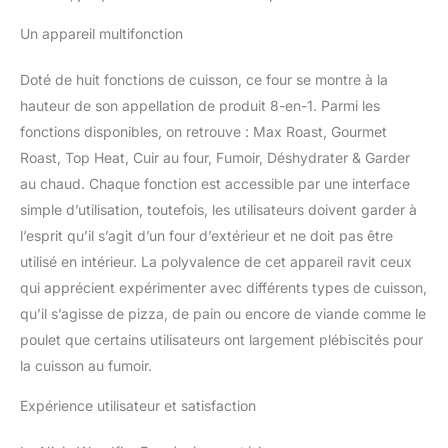
cadre d'accessoires,
Un appareil multifonction
plaque Pro-Heat, grille de
rôtisserie, boîte de
Doté de huit fonctions de cuisson, ce four se montre à la
fumage, pelle à granulés,
2x sacs starter de
hauteur de son appellation de produit 8-en-1. Parmi les
granulés. 2400W. Poids:
fonctions disponibles, on retrouve : Max Roast, Gourmet
14,6kg. Couleur: orange
Roast, Top Heat, Cuir au four, Fumoir, Déshydrater & Garder
foncé DIMENSIONS: H
au chaud. Chaque fonction est accessible par une interface
38cm x L 45,7cm x P
54,6cm environ.
simple d’utilisation, toutefois, les utilisateurs doivent garder à
Utilisation extérieure
l’esprit qu’il s’agit d’un four d’extérieur et ne doit pas être
uniquement
utilisé en intérieur. La polyvalence de cet appareil ravit ceux
qui apprécient expérimenter avec différents types de cuisson,
qu’il s’agisse de pizza, de pain ou encore de viande comme le
poulet que certains utilisateurs ont largement plébiscités pour
la cuisson au fumoir.
Expérience utilisateur et satisfaction