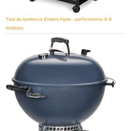
Test du barbecue Enders Hyde : performance 4-6
brûleurs