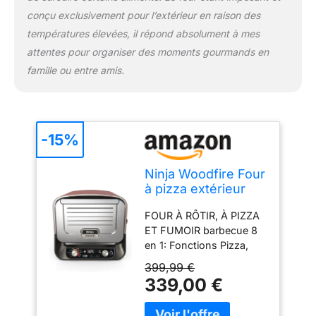
usage DANS LA BOÎTE:
conçu exclusivement pour l’extérieur en raison des
four d'extérieur Ninja
températures élevées, il répond absolument à mes
Woodfire, pierre à pizza,
attentes pour organiser des moments gourmands en
cadre d'accessoires,
plaque Pro-Heat, grille de
famille ou entre amis.
rôtisserie, boîte de
fumage, pelle à granulés,
2x sacs starter de
granulés. 2400W. Poids:
-15%
14,6kg. Couleur: orange
foncé DIMENSIONS: H
38cm x L 45,7cm x P
Ninja Woodfire Four
54,6cm environ.
à pizza extérieur
Utilisation extérieure
électrique 8-en-1
uniquement
FOUR À RÔTIR, À PIZZA
OO101EU
ET FUMOIR barbecue 8
en 1: Fonctions Pizza,
Rôtissoire Max.,
399,99 €
Rôtissoire Gourmet,
339,00 €
Chaleur Dessus, Four,
Fumoir, Déshydratation,