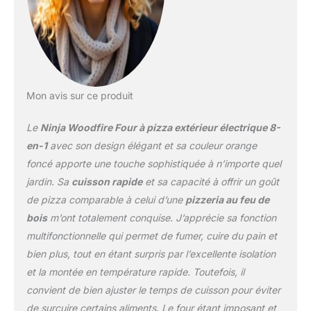
ÉLEVÉE 370°C: inspiré
par les four en briques,
sifflant, noir, brûlant.
Chaleur électrique très
élevée pour un contrôle
total de la température,
Mon avis sur ce produit
Peut contenir jusqu'à 5
kg de bœuf, 2 carrés de
Le
Ninja Woodfire Four à pizza extérieur électrique 8-
côtes, un repas plateau
ou une pizza de 30cm
en-1
avec son design élégant et sa couleur orange
TECHNOLOGIE
foncé apporte une touche sophistiquée à n’importe quel
WOODFIRE: ajoutez
jardin. Sa
cuisson rapide
et sa capacité à offrir un goût
facilement des arômes
de pizza comparable à celui d’une
pizzeria au feu de
fumés à tout ce que
vous faites avec des
bois
m’ont totalement conquise. J’apprécie sa fonction
granulés 100% bois
multifonctionnelle qui permet de fumer, cuire du pain et
Woodfire. Fumage lent et
bien plus, tout en étant surpris par l’excellente isolation
faible pour des viandes
et la montée en température rapide. Toutefois, il
tendres. Inclut des sacs
starter avec des
convient de bien ajuster le temps de cuisson pour éviter
mélanges robuste et tout
de surcuire certains aliments. Le four étant imposant et