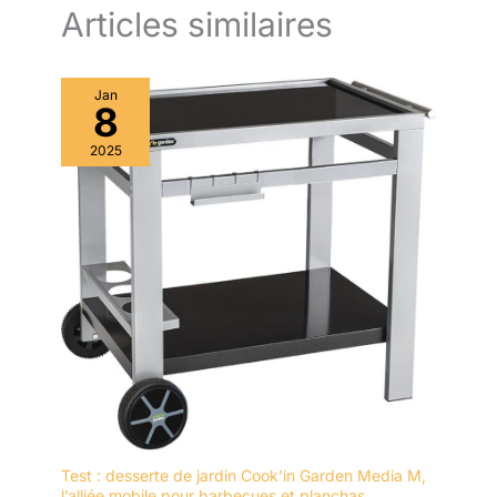
Articles similaires
Jan
8
2025
Test : desserte de jardin Cook’in Garden Media M,
l’alliée mobile pour barbecues et planchas