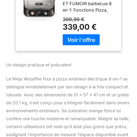
ET FUMOIR barbecue 8
en 1: Fonctions Pizza,
Rôtissoire Max.,
399,99 €
Rôtissoire Gourmet,
339,00 €
Chaleur Dessus, Four,
Fumoir, Déshydratation,
et Maintien au Chaud.
Sortez la cuisine dehors
et libérez un monde de
saveurs FOUR À PIZZA
Un design pratique et polyvalent
D'ARTISAN: pizzas en
moins de 3 minutes*.
Le Ninja Woodfire Four à pizza extérieur électrique 8-en-1 se
Réglages artisanale, fine,
distingue immédiatement par son design à la fois compact et
New York, Deep Pan,
calzone et réglages
robuste. Avec des dimensions de 51 x 57 x 41 cm et un poids
perso. Inclut une pierre à
de 20,1 kg, il est conçu pour s’intégrer facilement dans divers
pizza. (*N'inclut pas de
environnements extérieurs. Sa coloration orange foncé lui
temps de préchauffage,
confère une touche moderne et remarquable. Malgré sa taille,
cuite à 370°C) CHALEUR
ÉLEVÉE 370°C: inspiré
certains utilisateurs ont noté qu’il était plus grand que prévu,
par les four en briques,
soulignant l’importance de mesurer l’espace disponible avant