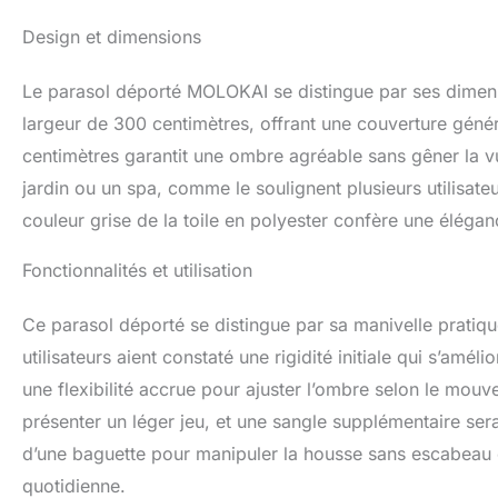
croix du parasol
Parasol : L 4 × l 
Design et dimensions
aluminium, peintur
Structure : anthra
Le parasol déporté MOLOKAI se distingue par ses dimen
Livraison en 1 co
largeur de 300 centimètres, offrant une couverture géné
centimètres garantit une ombre agréable sans gêner la vu
jardin ou un spa, comme le soulignent plusieurs utilisateu
couleur grise de la toile en polyester confère une éléga
Fonctionnalités et utilisation
Ce parasol déporté se distingue par sa manivelle pratique
utilisateurs aient constaté une rigidité initiale qui s’amélio
une flexibilité accrue pour ajuster l’ombre selon le mouv
présenter un léger jeu, et une sangle supplémentaire serai
d’une baguette pour manipuler la housse sans escabeau es
quotidienne.