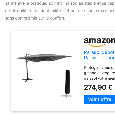
sa manivelle pratique, son inclinaison ajustable et sa ca
de flexibilité et d’adaptabilité. Offrant une couverture 
sans compromis sur le confort.
Parasol dépor
Parasol déport
Protégez-vous du s
grande envergure.
parasol votre meil
rectangulaire et 
274,90 €
mobiliers de jard
sa toile déperlan
extérieures et lui
ce parasol est très
sécuriser le paras