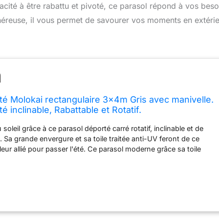
pacité à être rabattu et pivoté, ce parasol répond à vos beso
généreuse, il vous permet de savourer vos moments en extéri
té Molokai rectangulaire 3x4m Gris avec manivelle.
é inclinable, Rabattable et Rotatif.
oleil grâce à ce parasol déporté carré rotatif, inclinable et de
 Sa grande envergure et sa toile traitée anti-UV feront de ce
leur allié pour passer l'été. Ce parasol moderne grâce sa toile
ses couleurs actuelles s'harmonisera parfaitement à tous les
in Sa structure en aluminium recouverte d'une peinture epoxy et
te permettront au parasol MOLOKAI de résister aux conditions
 assureront une grande longévité. En plus d'un design très actuel
 pratique : il est inclinable, rabattable et rotatif à 360°. Pour
ol, n'oubliez pas d'ajouter un lot de dalles de lestage au pied en