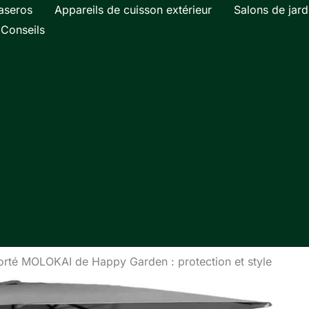
aseros
Appareils de cuisson extérieur
Salons de jard
Conseils
orté MOLOKAI de Happy Garden : protection et style