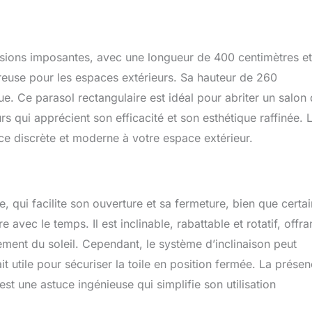
 déporté, également en vente chez Happy Garden. Dimensions :
3 × H 2,63m - Matières : Toile : polyester, 200g/m² - Structure :
e epoxy - Baleines : aluminium - Couleurs : Toile : gris -
cite - housse noire - À monter (notice incluse) - Garantie 2 ans -
sions imposantes, avec une longueur de 400 centimètres e
lis en pas de porte, en bas d'immeuble
reuse pour les espaces extérieurs. Sa hauteur de 260
e. Ce parasol rectangulaire est idéal pour abriter un salon
rs qui apprécient son efficacité et son esthétique raffinée. 
nce discrète et moderne à votre espace extérieur.
, qui facilite son ouverture et sa fermeture, bien que certa
re avec le temps. Il est inclinable, rabattable et rotatif, offra
ement du soleil. Cependant, le système d’inclinaison peut
t utile pour sécuriser la toile en position fermée. La prése
t une astuce ingénieuse qui simplifie son utilisation