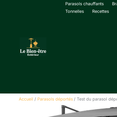
Aller
Parasols chauffants
Br
au
Tonnelles
Recettes
contenu
Accueil
Parasols déportés
Test du parasol dép