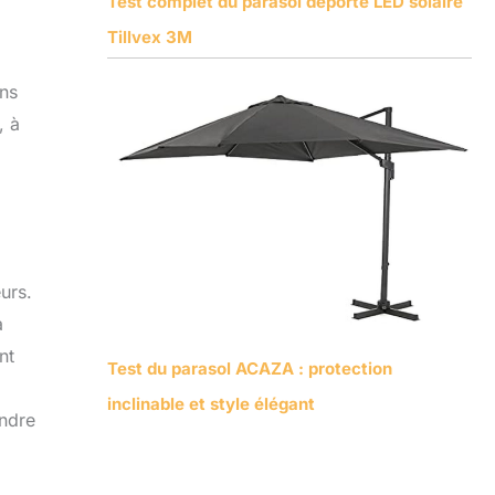
Test complet du parasol déporté LED solaire
Tillvex 3M
ins
, à
urs.
a
nt
Test du parasol ACAZA : protection
inclinable et style élégant
endre