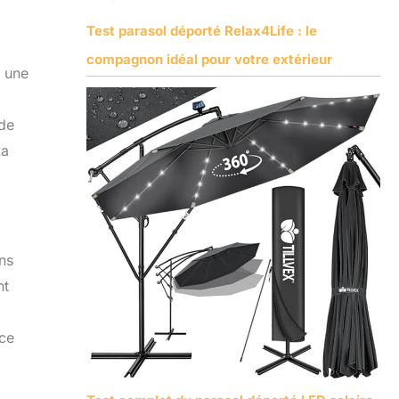
Test parasol déporté Relax4Life : le
compagnon idéal pour votre extérieur
t une
 de
La
ins
nt
nce