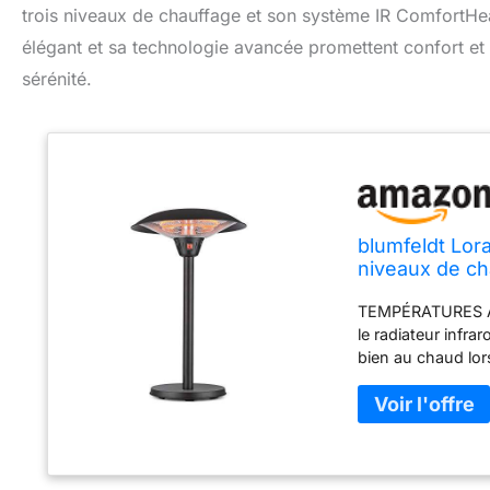
trois niveaux de chauffage et son système IR ComfortHea
élégant et sa technologie avancée promettent confort et 
sérénité.
blumfeldt Lora
niveaux de ch
chauffant en 
TEMPÉRATURES AGR
le radiateur infr
bien au chaud lor
blumfeldt Loras a
design attrayant
chauffage en car
chauffent l'envi
COMFORTHEAT: Grâ