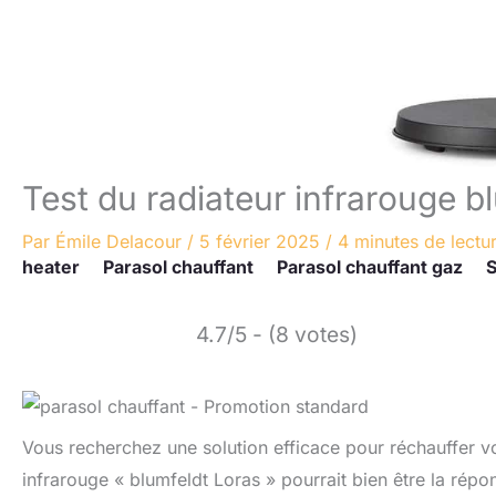
Test du radiateur infrarouge b
Par
Émile Delacour
/
5 février 2025
/
4 minutes de lectu
heater
Parasol chauffant
Parasol chauffant gaz
S
4.7/5 - (8 votes)
Vous recherchez une solution efficace pour réchauffer v
infrarouge « blumfeldt Loras » pourrait bien être la ré