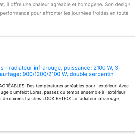
t, il offre une chaleur agréable et homogène. Son design
performance pour affronter les journées froides en toute
s - radiateur infrarouge, puissance: 2100 W, 3
auffage: 900/1200/2100 W, double serpentin
carbone, IR ComfortHeat, noir
ÉABLES: Des températures agréables pour l'extérieur: Avec
arouge blumfeldt Loras, passez du temps ensemble à l'extérieur
s de soirées fraîches LOOK RÉTRO: Le radiateur infrarouge
vec écran solide et élégant offre à vos espaces extérieurs son
 au look rétro simple. PERFORMANT: Deux serpentins de
bone avec 3 niveaux de chauffage et une puissance de 2100 W
ronnement rapidement et de manière fiable SYSTÈME
ce au système IR ComfortHeat, les objets et les personnes