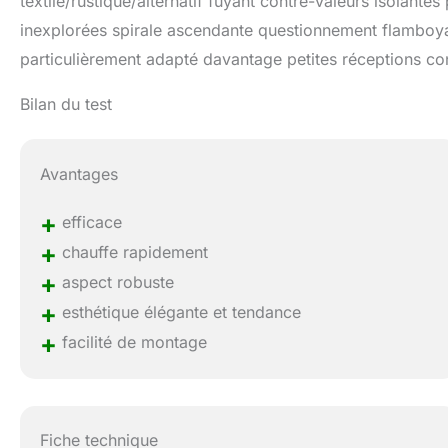
textile/rustique/alternatif fuyant contre-valeurs isolante
inexplorées spirale ascendante questionnement flamboya
particulièrement adapté davantage petites réceptions con
Bilan du test
Avantages
+
efficace
+
chauffe rapidement
+
aspect robuste
+
esthétique élégante et tendance
+
facilité de montage
Fiche technique