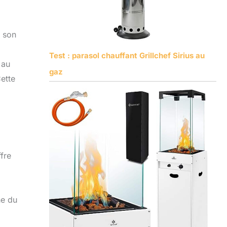
t son
Test : parasol chauffant Grillchef Sirius au
 au
gaz
Cette
fre
he du