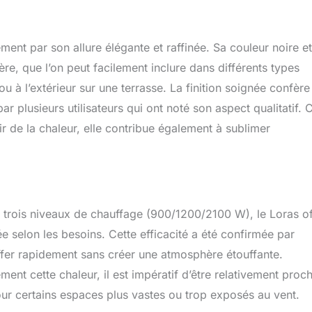
non l'air ambiant. Le radiateur s'allume et s'éteint très facilement
eur à bascule doux sous l'écran du radiateur. ELEGANT: avec la
on IP44, le radiateur infrarouge blumfeldt Loras est protégé
ent par son allure élégante et raffinée. Sa couleur noire e
ions d'eau. Le radiateur est élégant, sobre et stable grâce à son
n 28 cm de diamètre
ère, que l’on peut facilement inclure dans différents types
ou à l’extérieur sur une terrasse. La finition soignée confère
plusieurs utilisateurs qui ont noté son aspect qualitatif. 
 de la chaleur, elle contribue également à sublimer
 trois niveaux de chauffage (900/1200/2100 W), le Loras of
ée selon les besoins. Cette efficacité a été confirmée par
uffer rapidement sans créer une atmosphère étouffante.
ment cette chaleur, il est impératif d’être relativement proc
our certains espaces plus vastes ou trop exposés au vent.