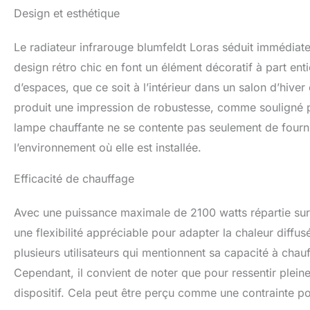
sont chauffés, et 
Design et esthétique
avec un interrupt
classe de protecti
Le radiateur infrarouge blumfeldt Loras séduit immédiatem
contre les project
support d'enviro
design rétro chic en font un élément décoratif à part enti
d’espaces, que ce soit à l’intérieur dans un salon d’hiver 
produit une impression de robustesse, comme souligné par 
lampe chauffante ne se contente pas seulement de fournir
l’environnement où elle est installée.
Efficacité de chauffage
Avec une puissance maximale de 2100 watts répartie sur
une flexibilité appréciable pour adapter la chaleur diffus
plusieurs utilisateurs qui mentionnent sa capacité à cha
Cependant, il convient de noter que pour ressentir pleine
dispositif. Cela peut être perçu comme une contrainte p