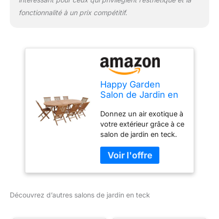
fonctionnalité à un prix compétitif.
Happy Garden
Salon de Jardin en
Teck Lombok -
Donnez un air exotique à
Table Ovale
votre extérieur grâce à ce
Extensible - 8
salon de jardin en teck.
Places
Dimensions : Table : L
180 à 240 × l 100 × H
75cm - Chaises : L 45 × l
40 × H 90cm Matières :
Structure : teck Couleurs
Découvrez d’autres salons de jardin en teck
: Revêtement : bois clair
À monter (notice incluse)
- Garantie 2 ans -