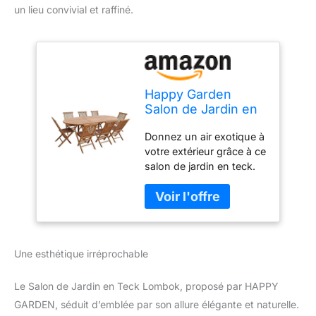
un lieu convivial et raffiné.
Happy Garden
Salon de Jardin en
Teck Lombok -
Donnez un air exotique à
Table Ovale
votre extérieur grâce à ce
Extensible - 8
salon de jardin en teck.
Places
Dimensions : Table : L
180 à 240 × l 100 × H
75cm - Chaises : L 45 × l
40 × H 90cm Matières :
Structure : teck Couleurs
Une esthétique irréprochable
: Revêtement : bois clair
À monter (notice incluse)
- Garantie 2 ans -
Le Salon de Jardin en Teck Lombok, proposé par HAPPY
Livraison en 5 colis en
GARDEN, séduit d’emblée par son allure élégante et naturelle.
pas de porte, en bas