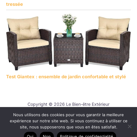
tressée
Test Giantex : ensemble de jardin confortable et stylé
Copyright © 2026 Le Bien-être Extérieur
Nous utilisons des cookies pour vous garantir la meilleure
Contact
expérience sur notre site web. Si vous continuez à utiliser ce
Mentions légales
site, nous supposerons que vous en êtes satisfait.
Politique de confidentialité
Oui
Non
Politique de confidentialité