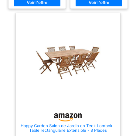
incluse) - Garantie 2 ans -
PAPILLON » INTÉGRÉE Profitez
Livraison en 5 colis en pas de
d’une table ovale extensible de
porte, en bas d'immeuble
180 à 240 cm grâce à un
système de rallonge central
discret et facile à manipuler,
parfait pour les grandes
tablées. 🔷 TECK HUILÉ : UN
BOIS PREMIUM ULTRA
RÉSISTANT Résistant
naturellement aux intempéries,
UV, champignons et parasites,
le teck huilé garantit une
excellente durabilité sans
traitement chimique. 🔷 ASSISES
PLIABLES POUR UN
RANGEMENT OPTIMISÉ Les 8
assises incluses (8 chaises)
sont pliantes, solides et faciles
à stocker après utilisation pour
libérer de l’espace. 🔷 PARASOL
BIENVENU GRÂCE AU TROU
CENTRAL PRÉVU Ajoutez
facilement un parasol droit ou
déporté pour créer une zone
d’ombre confortable autour de
votre table de jardin. 🔷
ENTRETIEN SIMPLE POUR UN
Happy Garden Salon de Jardin en Teck Lombok -
BOIS QUI VIEILLIT BIEN Le teck
Table rectangulaire Extensible - 8 Places
peut griser naturellement avec
le temps ; pour conserver sa