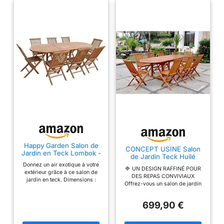
Livraison en 5 colis en
pas de porte, en bas
d'immeuble
Happy Garden Salon de
CONCEPT USINE Salon
Jardin en Teck Lombok -
de Jardin Teck Huilé
Table Ovale Extensible -
LUBOK Ovale 8
Donnez un air exotique à votre
8 Places
🔷 UN DESIGN RAFFINÉ POUR
Personnes
extérieur grâce à ce salon de
DES REPAS CONVIVIAUX
jardin en teck. Dimensions :
Offrez-vous un salon de jardin
Table : L 180 à 240 × l 100 × H
repas en teck huilé, élégant et
75cm - Chaises : L 45 × l 40 ×
spacieux, conçu pour accueillir
H 90cm Matières : Structure :
699,90 €
jusqu’à 10 convives avec
teck Couleurs : Revêtement :
confort et style. 🔷 TABLE
bois clair À monter (notice
EXTENSIBLE AVEC RALLONGE «