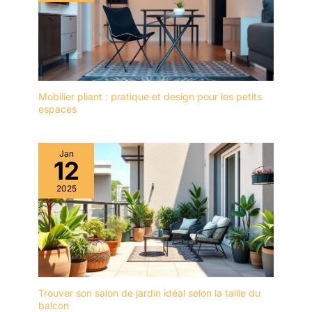
Mobilier pliant : pratique et design pour les petits
espaces
Jan
12
2025
Trouver son salon de jardin idéal selon la taille du
balcon