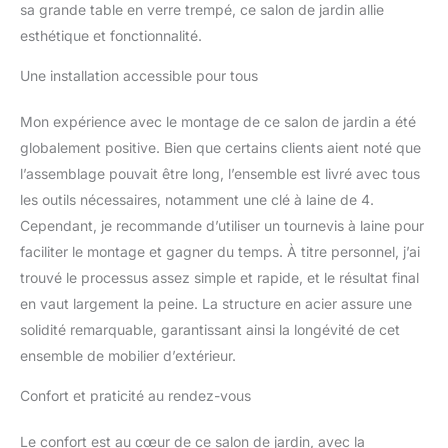
sa grande table en verre trempé, ce salon de jardin allie
facile à entretenir et
résistant aux intempéries
esthétique et fonctionnalité.
; donc idéal pour
l'extérieur et le jardin. ✅
Une installation accessible pour tous
Coussins moelleux :
pour que vous soyez le
Mon expérience avec le montage de ce salon de jardin a été
plus à l'aise possible
globalement positive. Bien que certains clients aient noté que
votre mobilier de balcon,
l’assemblage pouvait être long, l’ensemble est livré avec tous
les coussins sont
les outils nécessaires, notamment une clé à laine de 4.
rembourrés de mousse ;
housses en tissu
Cependant, je recommande d’utiliser un tournevis à laine pour
agréable & lavables ✅
faciliter le montage et gagner du temps. À titre personnel, j’ai
Grande table avec
trouvé le processus assez simple et rapide, et le résultat final
plateau en verre raffiné :
en vaut largement la peine. La structure en acier assure une
le plateau en verre
trempé donne un aspect
solidité remarquable, garantissant ainsi la longévité de cet
élégant à ce salon de
ensemble de mobilier d’extérieur.
jardin ; vous pouvez y
poser snacks et
Confort et praticité au rendez-vous
boissons pendant que
vous profitez du soleil
Le confort est au cœur de ce salon de jardin, avec la