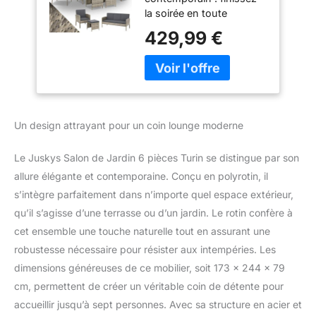
Mobilier d'extérieur
la soirée en toute
avec fauteuils,
décontraction ; ce
tabourets, Table &
429,99 €
mobilier lounge stylé
Coussins - Meubles
offre une assise
de Jardin pour Coin
confortable pour jusqu'à
Lounge - Gris
7 personnes ; ensemble
de 6 pièces pour balcon
ou terrasse ✅ Salon de
Un design attrayant pour un coin lounge moderne
jardin 6 pièces : le banc 3
places et les deux
Le Juskys Salon de Jardin 6 pièces Turin se distingue par son
chaises offrent
suffisamment de place
allure élégante et contemporaine. Conçu en polyrotin, il
pour vous et vos invités ;
s’intègre parfaitement dans n’importe quel espace extérieur,
les deux tabourets
qu’il s’agisse d’une terrasse ou d’un jardin. Le rotin confère à
complètent l'ensemble et
cet ensemble une touche naturelle tout en assurant une
sont parfaits pour poser
robustesse nécessaire pour résister aux intempéries. Les
vos pieds ✅ Polyrotin
solide : ce mobilier
dimensions généreuses de ce mobilier, soit 173 x 244 x 79
lounge est en polyrotin ;
cm, permettent de créer un véritable coin de détente pour
un matériau haute
accueillir jusqu’à sept personnes. Avec sa structure en acier et
longévité, mais aussi