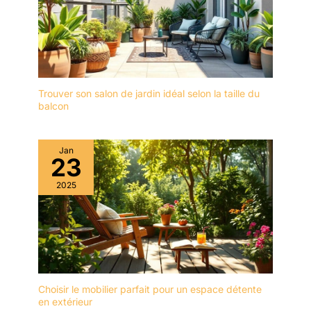
Trouver son salon de jardin idéal selon la taille du
balcon
Jan
23
2025
Choisir le mobilier parfait pour un espace détente
en extérieur