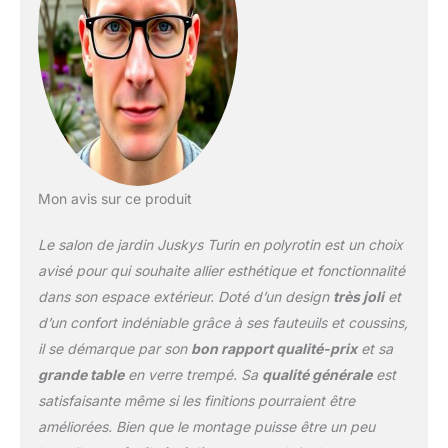
complètent l'ensemble et
sont parfaits pour poser
vos pieds ✅ Polyrotin
solide : ce mobilier
lounge est en polyrotin ;
un matériau haute
longévité, mais aussi
facile à entretenir et
résistant aux intempéries
Mon avis sur ce produit
; donc idéal pour
l'extérieur et le jardin. ✅
Le salon de jardin Juskys Turin en polyrotin est un choix
Coussins moelleux :
pour que vous soyez le
avisé pour qui souhaite allier esthétique et fonctionnalité
plus à l'aise possible
dans son espace extérieur. Doté d’un design
très joli
et
votre mobilier de balcon,
d’un confort indéniable grâce à ses fauteuils et coussins,
les coussins sont
il se démarque par son
bon rapport qualité-prix
et sa
rembourrés de mousse ;
housses en tissu
grande table
en verre trempé. Sa
qualité générale
est
agréable & lavables ✅
satisfaisante même si les finitions pourraient être
Grande table avec
améliorées. Bien que le montage puisse être un peu
plateau en verre raffiné :