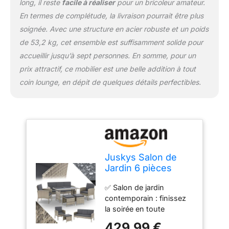
long, il reste
facile à réaliser
pour un bricoleur amateur.
le plateau en verre
trempé donne un aspect
En termes de complétude, la livraison pourrait être plus
élégant à ce salon de
soignée. Avec une structure en acier robuste et un poids
jardin ; vous pouvez y
de 53,2 kg, cet ensemble est suffisamment solide pour
poser snacks et
accueillir jusqu’à sept personnes. En somme, pour un
boissons pendant que
vous profitez du soleil
prix attractif, ce mobilier est une belle addition à tout
coin lounge, en dépit de quelques détails perfectibles.
Juskys Salon de
Jardin 6 pièces
Turin en polyrotin -
✅ Salon de jardin
7 Personnes -
contemporain : finissez
Mobilier d'extérieur
la soirée en toute
avec fauteuils,
décontraction ; ce
tabourets, Table &
429,99 €