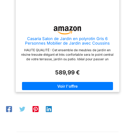
coin lounge en matériau facile
polyrotin sont extrêmement
d'entretien ; le polyrotin se
résistants aux intempéries et
nettoie d'un simple coup de
aux rayons UV, et sont très
chiffon humide ; plateau en
faciles à nettoyer ; ils restent
verre facile à nettoyer ; housses
comme neufs même après
lavables en tissu polyester
plusieurs années ✅
robuste
Construction robuste : stabilité
des meubles en rotin garantie
Casaria Salon de Jardin en polyrotin Gris 6
pendant des années grâce à un
Personnes Mobilier de Jardin avec Coussins
cadre en acier thermolaqué de
Meuble Extérieur Mobilier de Terrasse Patio
type cage ; les meubles restent
HAUTE QUALITÉ : Cet ensemble de meubles de jardin en
néanmoins légers et faciles à
résine tressée élégant et très confortable sera le point central
déplacer
de votre terrasse, jardin ou patio. Idéal pour passer un
agréable moment en extérieur, en famille ou avec ses amis !
DIFFÉRENTES POSSIBILITÉS DE MONTAGE : Pour plus de
589,99 €
flexibilité, vous pouvez assembler les modules du canapé
différemment. Les deux éléments longs sont interchangeables,
vous offrant ainsi deux variantes de montage. Un véritable plus
dans votre jardin, sur votre terrasse ou votre balcon. CONFORT
D'ASSISE OPTIMAL : Les coussins de dossier de 15 cm
d'épaisseur et les coussins de siège de 7 cm d'épaisseur
assurent un confort d'assise optimal. Passez un agréable
moment de détente grâce aux dossiers hauts et aux accoudoirs
latéraux de cet ensemble de jardin confortable pouvant
accueillir jusqu'à 6 personnes. MATÉRIAUX ROBUSTES : Le
polyrotin est un matériau résistant aux intempéries, aux UV, à la
saleté et facile à nettoyer. Les banquettes reposent sur une
structure en acier inoxydable et thermolaqué, leur conférant
une grande résistance. Le plateau de table est fabriqué en