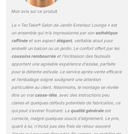
ce salon extérieur
transforme votre espace.
Mon avis sur ce produit
DURABILITÉ ET STYLE
ÉLÉGANT: Notre salon
Le « TecTake® Salon de Jardin Exterieur Lounge » est
de Jardin en résine
un ensemble qui m’a impressionné par son
esthétique
tressée résistante aux
raffinée
et son aspect
élégant
, véritable atout pour
UV allie élégance et
embellir un balcon ou un jardin. Le confort offert par les
robustesse. Sa structure
haut de gamme garantit
coussins rembourrés
et l’inclinaison des fauteuils
une longévité
apportent une agréable expérience d’assise, parfaite
remarquable, résistant à
pour la détente estivale. Le service après-vente efficace
toutes les conditions
et l’emballage soigné soulignent une attention
climatiques. Les housses
amovibles et faciles à
particulière au client. Néanmoins, le montage se révèle
nettoyer vous
être un vrai
casse-tête
, avec des instructions peu
permettent de garder
claires et quelques défauts potentiels de fabrication, ce
votre salon toujours
qui peut s’avérer frustrant. La
qualité générale
est
impeccable. Avec son
design simple et
correcte, malgré quelques soucis d’alignement. Le prix,
moderne, ce salon de
quant à lui, n’inclut pas des frais de retour souvent
terrasse ajoutera une
élevés qui peuvent dissuader. En somme, ce mobilier de