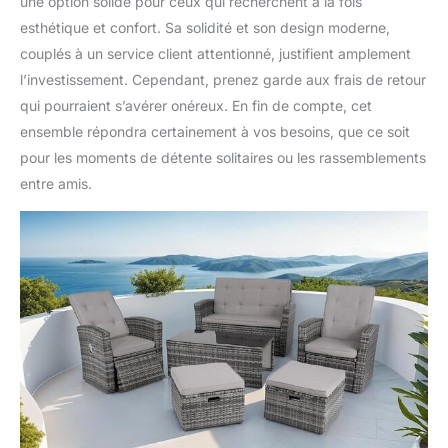
une option solide pour ceux qui recherchent à la fois
Avec notre ensemble de
esthétique et confort. Sa solidité et son design moderne,
jardin, l'entretien devient
couplés à un service client attentionné, justifient amplement
un jeu d'enfant. La
facilité de nettoyage de la
l’investissement. Cependant, prenez garde aux frais de retour
structure et des housses
qui pourraient s’avérer onéreux. En fin de compte, cet
signifie que vous
ensemble répondra certainement à vos besoins, que ce soit
passerez plus de temps
pour les moments de détente solitaires ou les rassemblements
à profiter de votre jardin
et moins de temps à
entre amis.
vous soucier des taches
ou de la saleté. Son
design simple et
moderne s'harmonisera
parfaitement avec tout
type de décoration
extérieure, créant un
espace accueillant et
stylé pour vous et vos
invités.