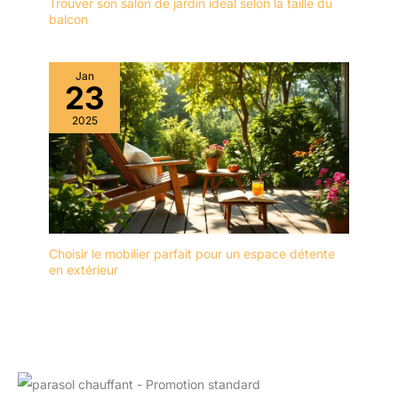
Trouver son salon de jardin idéal selon la taille du
passerez plus de temps
balcon
à profiter de votre jardin
et moins de temps à
vous soucier des taches
Jan
ou de la saleté. Son
23
design simple et
moderne s'harmonisera
2025
parfaitement avec tout
type de décoration
extérieure, créant un
espace accueillant et
stylé pour vous et vos
invités.
Choisir le mobilier parfait pour un espace détente
en extérieur