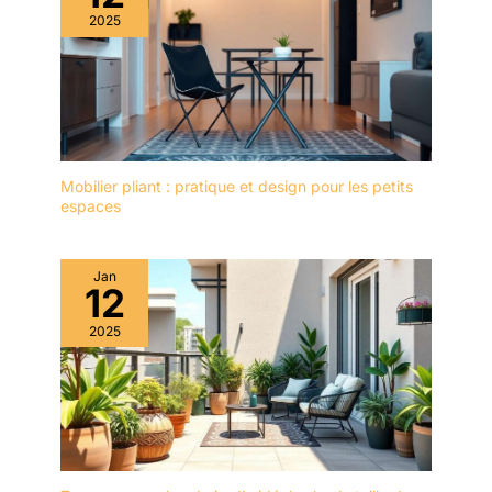
hauteur non seulement
2025
protègent votre sol, mais
assurent également une
stabilité parfaite sur tout
type de surface. Cette
attention aux détails
montre notre
engagement à vous offrir
Mobilier pliant : pratique et design pour les petits
non seulement un
espaces
meuble de jardin
esthétique, mais aussi
pratique et respectueux
Jan
de votre espace.
12
FACILITÉ D'ENTRETIEN
2025
ET ASPECT MODERNE:
Avec notre ensemble de
jardin, l'entretien devient
un jeu d'enfant. La
facilité de nettoyage de la
structure et des housses
signifie que vous