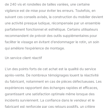
CONCEPTION PRATIQUE
de 240 vis et rondelles de tailles variées, une certaine
ET POLYVALENTE:
vigilance est de mise pour éviter les erreurs. Toutefois, en
Découvrez la praticité
avec notre salon de
suivant ces conseils avisés, la construction du mobilier devient
jardin exterieur en resine
une activité presque ludique, récompensée par un ensemble
et aluminium inoxydable
parfaitement fonctionnel et esthétique. Certains utilisateurs
léger. Le cadre solide
recommandent de prévoir des outils supplémentaires pour
assure stabilité et facilité
faciliter le vissage en évitant d’endommager le rotin, un soin
de déplacement, idéal
pour réaménager votre
qui améliore l’expérience de montage.
espace selon vos envies.
La table avec plateau en
Un service client réactif
verre trempé amovible
est parfaite pour vos
L’un des points forts de cet achat est la qualité du service
apéritifs ou repas en
après-vente. De nombreux témoignages louent la réactivité
plein air, offrant à la fois
du fabricant, notamment en cas de pièces défectueuses. Les
esthétique et
fonctionnalité. Imaginez
expériences rapportent des échanges rapides et efficaces,
les repas en famille ou
garantissant une satisfaction optimale même lorsque des
entre amis, réunis autour
incidents surviennent. La confiance dans le vendeur et le
de cette joli table de
fabricant est renforcée par ces retours positifs, un critère
jardin exterieur. SOIN DU