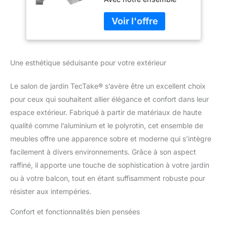
Salon 2 Tabouret
jardin en rotin, offrez-
Pouf et 1 Table de
vous une oasis de
Jardin, Dossier
détente pouvant
inclinable Mobilier
accueillir jusqu'à 6
de Jardin pour
personnes. Imaginez-
Amenagement
Une esthétique séduisante pour votre extérieur
vous en train de
Balcon
savourer des moments
inoubliables avec vos
Le salon de jardin TecTake® s’avère être un excellent choix
proches,
pour ceux qui souhaitent allier élégance et confort dans leur
confortablement installés
espace extérieur. Fabriqué à partir de matériaux de haute
dans des fauteuils à
qualité comme l’aluminium et le polyrotin, cet ensemble de
dossier réglable. Le
rembourrage hydrofuge
meubles offre une apparence sobre et moderne qui s’intègre
ajoute une touche de
facilement à divers environnements. Grâce à son aspect
confort supplémentaire,
raffiné, il apporte une touche de sophistication à votre jardin
parfait pour des après-
ou à votre balcon, tout en étant suffisamment robuste pour
midis de détente ou des
soirées conviviales. Vous
résister aux intempéries.
allez adorer la façon dont
Confort et fonctionnalités bien pensées
ce salon extérieur
transforme votre espace.