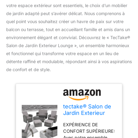
votre espace extérieur sont essentiels, le choix d’un mobilier
de jardin adapté peut s’avérer délicat. Nous comprenons à
quel point vous souhaitez créer un havre de paix sur votre
balcon ou terrasse, tout en accueillant famille et amis dans un
environnement élégant et convivial. Découvrez le « TecTake®
Salon de Jardin Exterieur Lounge », un ensemble harmonieux
et fonctionnel qui transforme votre espace en un lieu de
détente raffiné et modulable, répondant ainsi à vos aspirations
de confort et de style.
tectake® Salon de
Jardin Exterieur
Lounge en Poly
EXPÉRIENCE DE
Rotin 6 Places 1
CONFORT SUPÉRIEURE:
Canapé 2 Fauteuil
Avec notre ensemble