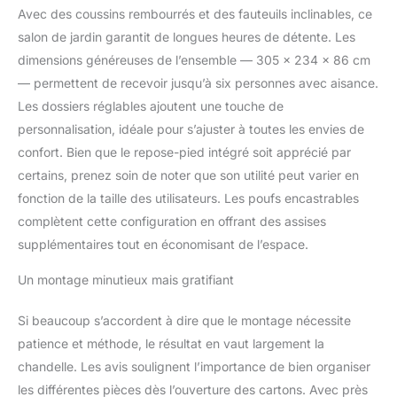
DURABILITÉ ET STYLE
Avec des coussins rembourrés et des fauteuils inclinables, ce
ÉLÉGANT: Notre salon
salon de jardin garantit de longues heures de détente. Les
de Jardin en résine
dimensions généreuses de l’ensemble — 305 x 234 x 86 cm
tressée résistante aux
— permettent de recevoir jusqu’à six personnes avec aisance.
UV allie élégance et
robustesse. Sa structure
Les dossiers réglables ajoutent une touche de
haut de gamme garantit
personnalisation, idéale pour s’ajuster à toutes les envies de
une longévité
confort. Bien que le repose-pied intégré soit apprécié par
remarquable, résistant à
certains, prenez soin de noter que son utilité peut varier en
toutes les conditions
climatiques. Les housses
fonction de la taille des utilisateurs. Les poufs encastrables
amovibles et faciles à
complètent cette configuration en offrant des assises
nettoyer vous
supplémentaires tout en économisant de l’espace.
permettent de garder
votre salon toujours
Un montage minutieux mais gratifiant
impeccable. Avec son
design simple et
Si beaucoup s’accordent à dire que le montage nécessite
moderne, ce salon de
patience et méthode, le résultat en vaut largement la
terrasse ajoutera une
touche de raffinement à
chandelle. Les avis soulignent l’importance de bien organiser
votre espace extérieur.
les différentes pièces dès l’ouverture des cartons. Avec près