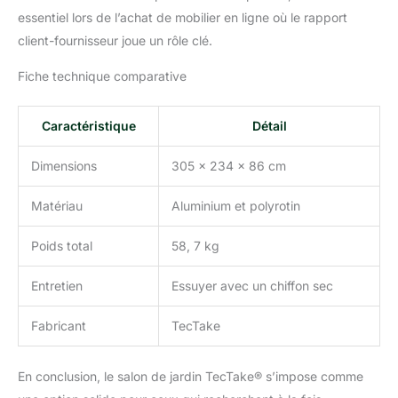
essentiel lors de l’achat de mobilier en ligne où le rapport
DÉTAIL ET PROTECTION
DU SOL: Chaque élément
client-fournisseur joue un rôle clé.
de notre salon de jardin
extérieur est conçu avec
Fiche technique comparative
soin. Les pieds en
plastique réglables en
Caractéristique
Détail
hauteur non seulement
protègent votre sol, mais
Dimensions
305 x 234 x 86 cm
assurent également une
stabilité parfaite sur tout
type de surface. Cette
Matériau
Aluminium et polyrotin
attention aux détails
montre notre
Poids total
58, 7 kg
engagement à vous offrir
non seulement un
Entretien
Essuyer avec un chiffon sec
meuble de jardin
esthétique, mais aussi
Fabricant
TecTake
pratique et respectueux
de votre espace.
FACILITÉ D'ENTRETIEN
En conclusion, le salon de jardin TecTake® s’impose comme
ET ASPECT MODERNE: