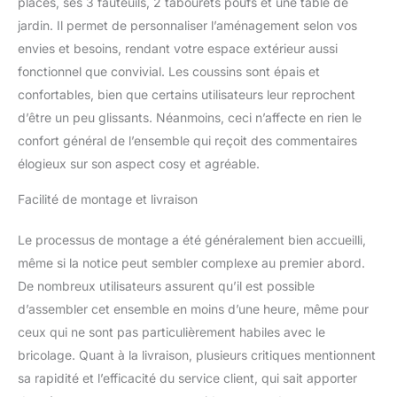
places, ses 3 fauteuils, 2 tabourets poufs et une table de
grands coussins de 10
jardin. Il permet de personnaliser l’aménagement selon vos
cm d'épaisseur, conçus
pour vous offrir un
envies et besoins, rendant votre espace extérieur aussi
confort maximal. Chaque
fonctionnel que convivial. Les coussins sont épais et
moment passé dans ce
confortables, bien que certains utilisateurs leur reprochent
salon de jardin extérieur
d’être un peu glissants. Néanmoins, ceci n’affecte en rien le
devient une expérience
de détente absolue. Avec
confort général de l’ensemble qui reçoit des commentaires
ses deux petits coussins
élogieux sur son aspect cosy et agréable.
additionnels, ce salon de
terrasse vous enveloppe
Facilité de montage et livraison
de douceur et de
soutien, vous invitant à
Le processus de montage a été généralement bien accueilli,
profiter pleinement de
même si la notice peut sembler complexe au premier abord.
vos espaces extérieurs
De nombreux utilisateurs assurent qu’il est possible
en tout confort.
PRATICITÉ ET
d’assembler cet ensemble en moins d’une heure, même pour
DURABILITÉ : Ce salon
ceux qui ne sont pas particulièrement habiles avec le
de jardin n'est pas
bricolage. Quant à la livraison, plusieurs critiques mentionnent
seulement un havre de
sa rapidité et l’efficacité du service client, qui sait apporter
paix, il est aussi conçu