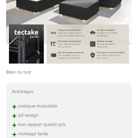
jardin ou un petit balcon,
ce salon s'adapte
parfaitement à votre
espace. Sa conception
modulable vous permet
de créer différentes
configurations, idéales
pour des moments
conviviaux ou des
instants de détente en
solo. Transformez votre
Bilan du test
extérieur en un lieu de vie
élégant et fonctionnel,
où chaque détail a été
Avantages
pensé pour votre
confort.
+
pratique modulable
+
joli design
+
bon rapport qualité prix
+
montage facile