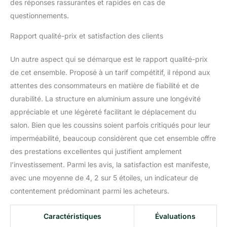
pour résister aux aléas
des réponses rassurantes et rapides en cas de
du temps. Les matériaux
questionnements.
de qualité supérieure
garantissent une
Rapport qualité-prix et satisfaction des clients
longévité remarquable,
faisant de cet ensemble
Un autre aspect qui se démarque est le rapport qualité-prix
meuble salon un
de cet ensemble. Proposé à un tarif compétitif, il répond aux
investissement durable
attentes des consommateurs en matière de fiabilité et de
pour votre maison. Le
système d'attaches entre
durabilité. La structure en aluminium assure une longévité
les différents éléments
appréciable et une légèreté facilitant le déplacement du
assure une stabilité et
salon. Bien que les coussins soient parfois critiqués pour leur
une sécurité accrues,
imperméabilité, beaucoup considèrent que cet ensemble offre
vous permettant de
profiter de moments de
des prestations excellentes qui justifient amplement
détente sans soucis.
l’investissement. Parmi les avis, la satisfaction est manifeste,
UNE TOUCHE
avec une moyenne de 4, 2 sur 5 étoiles, un indicateur de
D'ÉLÉGANCE À
contentement prédominant parmi les acheteurs.
L'EXTÉRIEUR : Avec son
allure élégante, ce salon
jardin extérieur en résine
Caractéristiques
Évaluations
tressée transforme votre