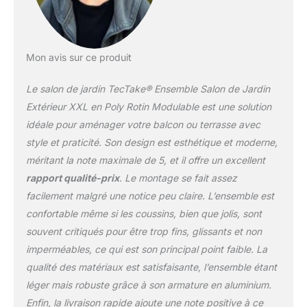
modularité répondent à
toutes vos envies
d'aménagement.
CONFORT
Mon avis sur ce produit
EXCEPTIONNEL :
Imaginez-vous en train
Le salon de jardin TecTake® Ensemble Salon de Jardin
de vous détendre sur de
Extérieur XXL en Poly Rotin Modulable est une solution
grands coussins de 10
idéale pour aménager votre balcon ou terrasse avec
cm d'épaisseur, conçus
style et praticité. Son design est esthétique et moderne,
pour vous offrir un
confort maximal. Chaque
méritant la note maximale de 5, et il offre un excellent
moment passé dans ce
rapport qualité-prix
. Le montage se fait assez
salon de jardin extérieur
facilement malgré une notice peu claire. L’ensemble est
devient une expérience
confortable même si les coussins, bien que jolis, sont
de détente absolue. Avec
ses deux petits coussins
souvent critiqués pour être trop fins, glissants et non
additionnels, ce salon de
imperméables, ce qui est son principal point faible. La
terrasse vous enveloppe
qualité des matériaux est satisfaisante, l’ensemble étant
de douceur et de
léger mais robuste grâce à son armature en aluminium.
soutien, vous invitant à
profiter pleinement de
Enfin, la livraison rapide ajoute une note positive à ce