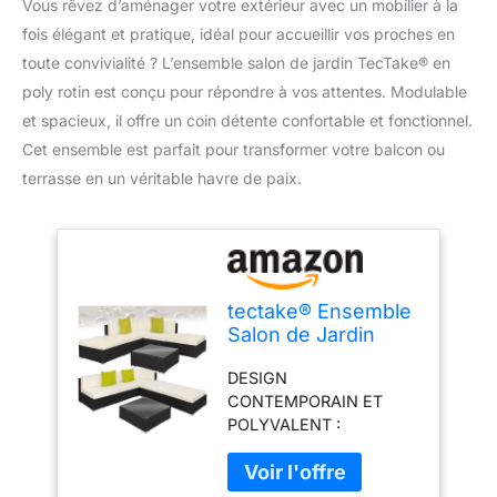
Vous rêvez d’aménager votre extérieur avec un mobilier à la
fois élégant et pratique, idéal pour accueillir vos proches en
toute convivialité ? L’ensemble salon de jardin TecTake® en
poly rotin est conçu pour répondre à vos attentes. Modulable
et spacieux, il offre un coin détente confortable et fonctionnel.
Cet ensemble est parfait pour transformer votre balcon ou
terrasse en un véritable havre de paix.
tectake® Ensemble
Salon de Jardin
Exterieur XXL en
DESIGN
Poly Rotin
CONTEMPORAIN ET
Modulable Canapé
POLYVALENT :
5 Places 3 Fauteuil
Découvrez le charme de
Salon 2 Tabouret
cet ensemble de jardin
Pouf et 1 Table de
en résine tressée,