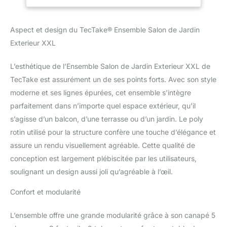
Jardin, Mobilier de
parfaitement adapté à
Jardin pour
votre jardin, balcon ou
Amenagement
Aspect et design du TecTake® Ensemble Salon de Jardin
véranda. Son design
Balcon Terrasse
contemporain s'intègre
Exterieur XXL
harmonieusement dans
tout espace extérieur.
L’esthétique de l’Ensemble Salon de Jardin Exterieur XXL de
Grâce à ses éléments
TecTake est assurément un de ses points forts. Avec son style
modulables, ce salon
moderne et ses lignes épurées, cet ensemble s’intègre
offre une flexibilité sans
égale, vous permettant
parfaitement dans n’importe quel espace extérieur, qu’il
de créer un espace
s’agisse d’un balcon, d’une terrasse ou d’un jardin. Le poly
accueillant pour vos
rotin utilisé pour la structure confère une touche d’élégance et
moments de détente.
assure un rendu visuellement agréable. Cette qualité de
Son esthétique et sa
modularité répondent à
conception est largement plébiscitée par les utilisateurs,
toutes vos envies
soulignant un design aussi joli qu’agréable à l’œil.
d'aménagement.
CONFORT
Confort et modularité
EXCEPTIONNEL :
Imaginez-vous en train
L’ensemble offre une grande modularité grâce à son canapé 5
de vous détendre sur de