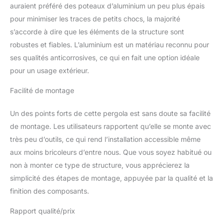
permettant une
auraient préféré des poteaux d’aluminium un peu plus épais
utilisation optimale de
pour minimiser les traces de petits chocs, la majorité
cette tonnelle de jardin
s’accorde à dire que les éléments de la structure sont
exterieur ✨GRAND
robustes et fiables. L’aluminium est un matériau reconnu pour
ESPACE D'OMBRAGE :
élégante, cette tonnelle
ses qualités anticorrosives, ce qui en fait une option idéale
de jardin 3x4 mètres
pour un usage extérieur.
s'adapte à vos envies et
dispose d'une superficie
Facilité de montage
de 12m². Une surface
idéale pour profiter d'un
Un des points forts de cette pergola est sans doute sa facilité
espace ombragé avec
de montage. Les utilisateurs rapportent qu’elle se monte avec
vos proches
très peu d’outils, ce qui rend l’installation accessible même
✨RÉSISTANTE À LA VIE
EXTÉRIEURE : sa
aux moins bricoleurs d’entre nous. Que vous soyez habitué ou
structure en aluminium
non à monter ce type de structure, vous apprécierez la
est fiable et protégée par
simplicité des étapes de montage, appuyée par la qualité et la
une peinture
finition des composants.
thermolaquée qui vous
garantira une longévité
Rapport qualité/prix
durant plusieurs années.