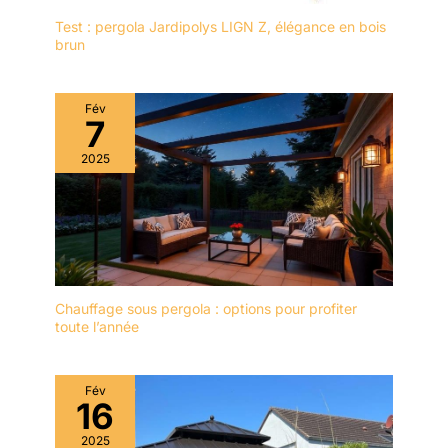
Test : pergola Jardipolys LIGN Z, élégance en bois
brun
Fév
7
2025
Chauffage sous pergola : options pour profiter
toute l’année
Fév
16
2025