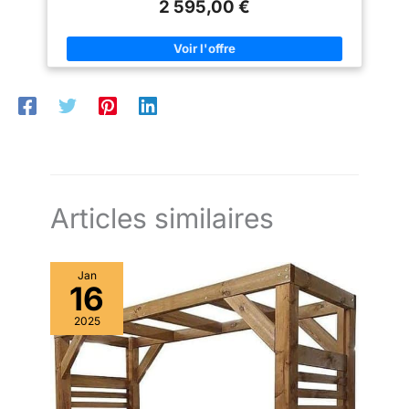
Livrée en kit avec structure
2 595,00 €
extra solides (environ 140x140 mm), poutres d'environ 150x35
haute qualité résistant
aluminium, lames en acier,
mm TOIT À LAMELLES : en aluminium stable, réglable à l'aide
manivelle, kit d’ancrage et
aux intempéries ainsi
d'une manivelle, ouvrant jusqu'à env 135°, montable avec
visserie. Montage en environ 4
ouverture à gauche ou à droite, capuchons de protection contre
qu'aux rayons UV
heures à 3 personnes pour une
les insectes SYSTÈME DE DRAINAGE : Un système
installation simple et efficace,
d'évacuation d'eau intégré évacue l'eau de pluie vers les
avec un système manuel fiable
poteaux via les gouttières intérieures. Les dernières gouttes de
pour un usage quotidien.
pluie s'écoulent grâce à des bords d'égouttage spéciaux.
CONTENU DE LA LIVRAISON : Structure en aluminium, lamelles
en aluminium, pieds de support, ancrage en béton, notice de
montage ; ATTENTION : Le matériel de fixation mural n’est PAS
inclus
Articles similaires
Jan
16
2025