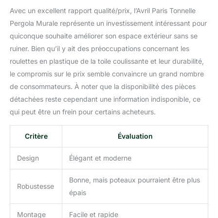
Certaines parties sont
Avec un excellent rapport qualité/prix, l’Avril Paris Tonnelle
fabriquées en acier
recouvert d'époxy pour
Pergola Murale représente un investissement intéressant pour
plus de robustesse
quiconque souhaite améliorer son espace extérieur sans se
✨ENTRETIEN FACILE : la
ruiner. Bien qu’il y ait des préoccupations concernant les
toile est lavable en
roulettes en plastique de la toile coulissante et leur durabilité,
machine à 40°C. Elle est
fabriquée en polyester de
le compromis sur le prix semble convaincre un grand nombre
haute qualité résistant
de consommateurs. À noter que la disponibilité des pièces
aux intempéries ainsi
détachées reste cependant une information indisponible, ce
qu'aux rayons UV
qui peut être un frein pour certains acheteurs.
Critère
Évaluation
Design
Élégant et moderne
Bonne, mais poteaux pourraient être plus
Robustesse
épais
Montage
Facile et rapide