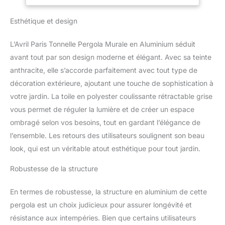
finitions en peinture
Résistante aux UV -
thermolaquée,
Lisboa
Esthétique et design
garantissent une
protection et un usage
L’Avril Paris Tonnelle Pergola Murale en Aluminium séduit
pérenne. Contrairement
avant tout par son design moderne et élégant. Avec sa teinte
à une pergola bois
anthracite, elle s’accorde parfaitement avec tout type de
l'aluminium durera plus
longtemps sans
décoration extérieure, ajoutant une touche de sophistication à
entretien ✨TOILE
votre jardin. La toile en polyester coulissante rétractable grise
RÉTRACTABLE ET
vous permet de réguler la lumière et de créer un espace
ROBUSTE : la toile
ombragé selon vos besoins, tout en gardant l’élégance de
coulissante de couleur
grise est montée sur rails
l’ensemble. Les retours des utilisateurs soulignent son beau
et est très maniable. Il
look, qui est un véritable atout esthétique pour tout jardin.
suffit de tirer à l'aide de la
lanière pour ouvrir ou
Robustesse de la structure
fermer la pergola. La toile
est 100% en polyester de
En termes de robustesse, la structure en aluminium de cette
densité 160g/m²,
pergola est un choix judicieux pour assurer longévité et
résistant aux intempéries
résistance aux intempéries. Bien que certains utilisateurs
ainsi qu'aux rayons UV