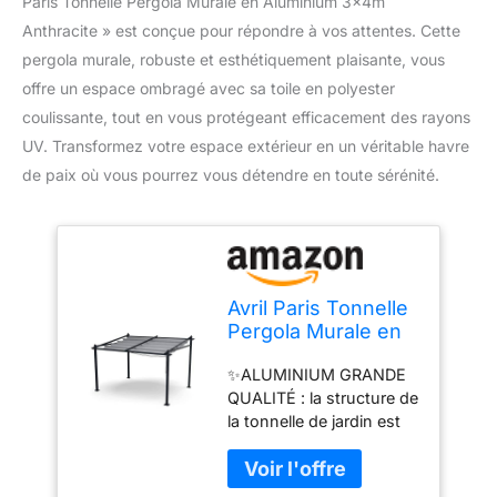
Paris Tonnelle Pergola Murale en Aluminium 3x4m
Anthracite » est conçue pour répondre à vos attentes. Cette
pergola murale, robuste et esthétiquement plaisante, vous
offre un espace ombragé avec sa toile en polyester
coulissante, tout en vous protégeant efficacement des rayons
UV. Transformez votre espace extérieur en un véritable havre
de paix où vous pourrez vous détendre en toute sérénité.
Avril Paris Tonnelle
Pergola Murale en
Aluminium 3x4m
✨ALUMINIUM GRANDE
Anthracite - Toile
QUALITÉ : la structure de
en Polyester
la tonnelle de jardin est
Coulissante
réalisée en aluminium
Rétractable Grise -
robuste et léger de
Pergola Jardin
couleur anthracite. Ses
Exterieur -