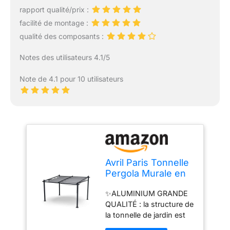
rapport qualité/prix :
facilité de montage :
qualité des composants :
Notes des utilisateurs 4.1/5
Note de 4.1 pour 10 utilisateurs
Avril Paris Tonnelle
Pergola Murale en
Aluminium 3x4m
✨ALUMINIUM GRANDE
Anthracite - Toile
QUALITÉ : la structure de
en Polyester
la tonnelle de jardin est
Coulissante
réalisée en aluminium
Rétractable Grise -