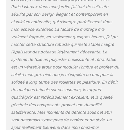
résistant aux intempéries
Paris Lisboa » dans mon jardin, j’ai tout de suite été
ainsi qu'aux rayons UV
permettant une
séduite par son design élégant et contemporain en
utilisation optimale de
aluminium anthracite, qui s’intègre parfaitement dans
cette tonnelle de jardin
mon espace extérieur. La facilité de montage m’a
exterieur ✨GRAND
vraiment frappée, en seulement quelques heures, j’ai pu
ESPACE D'OMBRAGE :
élégante, cette tonnelle
monter cette structure robuste qui reste stable malgré
de jardin 3x4 mètres
l’épaisseur des poteaux légèrement décevante. Le
s'adapte à vos envies et
système de toile en polyester coulissante et rétractable
dispose d'une superficie
est un véritable atout pour moduler l’ombre et profiter du
de 12m². Une surface
soleil à mon gré, bien que je m’inquiète un peu pour la
idéale pour profiter d'un
espace ombragé avec
solidité à long terme des roulettes en plastique. En dépit
vos proches
de quelques bémols sur ces aspects, le rapport
✨RÉSISTANTE À LA VIE
qualité/prix est indéniablement excellent, et la qualité
EXTÉRIEURE : sa
générale des composants promet une durabilité
structure en aluminium
est fiable et protégée par
satisfaisante. Mes moments de détente sous cet abri
une peinture
sont désormais synonymes de confort et de style, un
thermolaquée qui vous
ajout réellement bienvenu dans mon chez-moi.
garantira une longévité