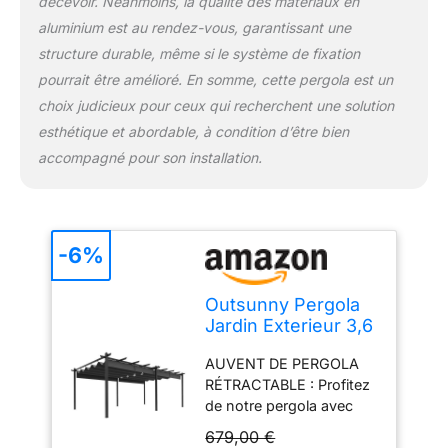
Que ce soit dans le
décevoir. Néanmoins, la qualité des matériaux en
jardin, près de la piscine
aluminium est au rendez-vous, garantissant une
ou sur l'allée, cette
structure durable, même si le système de fixation
grande pergola offre la
pourrait être amélioré. En somme, cette pergola est un
possibilité de créer divers
choix judicieux pour ceux qui recherchent une solution
espaces extérieurs
SPÉCIFICATIONS :
esthétique et abordable, à condition d’être bien
Dimensions totales :
accompagné pour son installation.
597L x 358l x 223H cm.
Espacement des
colonnes : 544L x 307l
cm
-6%
Outsunny Pergola
Jardin Exterieur 3,6
x 6 m coulissante
AUVENT DE PERGOLA
rétractable pour
RÉTRACTABLE : Profitez
terrasse Structure
de notre pergola avec
en Aluminium +
toit rétractable équipée
Toile Polyester -
679,00 €
d'un auvent rétractable