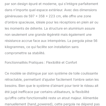
par son design épuré et moderne, qui s’intègre parfaitement
de la pergola de jardin
exterieur est fabriqué en
dans n’importe quel espace extérieur. Avec des dimensions
aluminium résistant à la
généreuses de 597 x 358 x 223 cm, elle offre une zone
rouille, léger et durable
d’ombre spacieuse, idéale pour les réceptions en plein air ou
INSTALLATION SUR
les moments de détente. La structure en aluminium assure
TOUS TYPES DE SOLS :
Utilisez les 12 piquets et
non seulement une grande légèreté mais également une
vis d'expansion inclus
résistance accrue face aux intempéries. La pergola pèse 56
pour monter facilement
kilogrammes, ce qui facilite son installation sans
notre pergola en
compromettre sa stabilité.
aluminium sur n'importe
quel type de sol, qu'il soit
Fonctionnalités Pratiques : Flexibilité et Confort
mou ou dur. Insérez
simplement le
Ce modèle se distingue par son système de toile coulissante
stabilisateur dans les
pieds larges de la pergola
rétractable, permettant d’ajuster facilement l’ombre selon les
POLYVALENTE : Notre
besoins. Bien que le système d’aimant pour tenir le rideau ait
pergola rétractable pour
été jugé inefficace par certains utilisateurs, la flexibilité
terrasse s'adapte à
qu’offre cette fonctionnalité reste un atout majeur. Alimentée
n'importe quel style
extérieur. Elle est parfaite
manuellement (hand_powered), cette pergola ne dépend pas