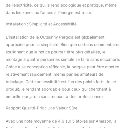
pour délimiter une zone
de l’électricité, ce qui la rend écologique et pratique, même
barbecue, entourer un
dans les zones où l’accès à l’énergie est limité.
spa ou aménager un
coin repas en plein air.
Installation : Simplicité et Accessibilité
Que ce soit dans le
jardin, près de la piscine
L’installation de la Outsunny Pergola est globalement
ou sur l'allée, cette
appréciée pour sa simplicité. Bien que certains commentaires
grande pergola offre la
possibilité de créer divers
soulignent que la notice pourrait être plus détaillée, le
espaces extérieurs
montage à quatre personnes semble se faire sans encombre.
SPÉCIFICATIONS :
Grâce à sa conception réfléchie, la pergola peut être montée
Dimensions totales :
relativement rapidement, même par les amateurs de
597L x 358l x 223H cm.
Espacement des
bricolage. Cette accessibilité est l’un des points forts de ce
colonnes : 544L x 307l
produit, le rendant abordable pour ceux qui cherchent à
cm
embellir leur jardin sans recourir à des professionnels.
Rapport Qualité-Prix : Une Valeur Sûre
Avec une note moyenne de 4,6 sur 5 étoiles sur Amazon, la