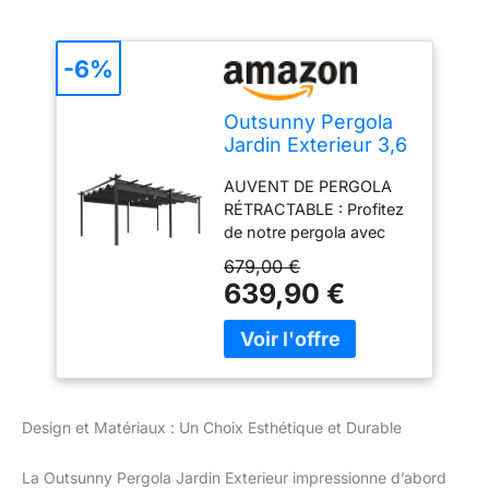
-6%
Outsunny Pergola
Jardin Exterieur 3,6
x 6 m coulissante
AUVENT DE PERGOLA
rétractable pour
RÉTRACTABLE : Profitez
terrasse Structure
de notre pergola avec
en Aluminium +
toit rétractable équipée
Toile Polyester -
679,00 €
d'un auvent rétractable
Gris foncé
639,90 €
intégré. Choisissez de
garder l'auvent fermé
pour vous protéger
contre l'éblouissement et
les coups de soleil, ou
bien ouvrez-le pour
Design et Matériaux : Un Choix Esthétique et Durable
laisser entrer la lumière
du soleil CADRE EN
La Outsunny Pergola Jardin Exterieur impressionne d’abord
ALUMINIUM : Le cadre