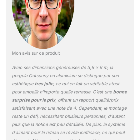
INSTALLATION SUR
TOUS TYPES DE SOLS :
Utilisez les 12 piquets et
vis d'expansion inclus
pour monter facilement
notre pergola en
aluminium sur n'importe
quel type de sol, qu'il soit
Mon avis sur ce produit
mou ou dur. Insérez
simplement le
Avec ses dimensions généreuses de 3,6 x 6 m, la
stabilisateur dans les
pieds larges de la pergola
pergola Outsunny en aluminium se distingue par son
POLYVALENTE : Notre
esthétique
très jolie
, ce qui en fait un véritable atout
pergola rétractable pour
pour embellir n’importe quelle terrasse. C’est une
bonne
terrasse s'adapte à
surprise pour le prix
, offrant un rapport qualité/prix
n'importe quel style
extérieur. Elle est parfaite
satisfaisant avec une note de 4. Cependant, le montage
pour délimiter une zone
reste un défi, nécessitant plusieurs personnes, d’autant
barbecue, entourer un
plus que la notice est peu détaillée. De plus, le système
spa ou aménager un
d’aimant pour le rideau se révèle inefficace, ce qui peut
coin repas en plein air.