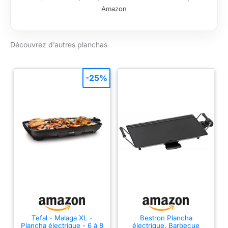
une utilisation
Amazon
optimale. Plaque en
fonte émaillée : La
plaque en fonte
Découvrez d’autres planchas
émaillée assure une
répartition uniforme
de la chaleur sur
toute la surface de
-25%
cuisson. Sa chauffe
reste constante, et
son revêtement
antiadhésif permet de
cuire vos aliments
avec moins de
matière grasse, sans
risque de les brûler.
Équipement : Cette
plancha est
composée de 3
brûleurs réglables
individuellement, ce
Tefal - Malaga XL -
Bestron Plancha
Plancha électrique - 6 à 8
électrique, Barbecue
qui vous permet de