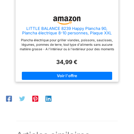
ABP602
suffit de le retirer
pour effectuer un
nettoyage efficace et
sans effort.
LITTLE BALANCE 8239 Happy Plancha 90,
Plancha électrique 8-10 personnes, Plaque XXL
anti-adhésive, Tout aliment, 2000W, Noir/I
Plancha électrique pour griller viandes, poissons, saucisses,
légumes, pommes de terre, tout type d'aliments sans aucune
matière grasse - A l'intérieur ou à l'extérieur pour des moments
conviviaux entre amis ou en famille Très grande plaque de
cuisson XXL 90 x 23 cm : Idéal pour 8 à 10 personnes -
34,99 €
Revêtement en fonte d'aluminium anti-adhésif, qui n'attache
pas Récupération des graisses grâce à son bac à jus,
amovible - Compatible lave-vaisselle Thermostat réglable
thermostatique : 5 positions jusqu'à 240 ° C : réglez et adaptez
la température de cuisson de votre Happy Plancha en fonction
de vos plats et de vos goûts Temps de chauffe de l'appareil
rapide (moins de 5 min) - Puissance 2000 W - Position Arrêt -
Voyant lumineux de contrôle 2 poignées isolantes pour
déplacer facilement et en toute sécurité votre Happy Plancha,
sans brûlures - 4 pieds anti-dérapants pour une parfaite
stabilité sur la table, sans aucun risque de chute