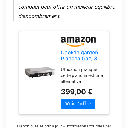
récupérateur de
compact peut offrir un meilleur équilibre
graisse est amovible,
d’encombrement.
facilitant ainsi le
nettoyage de
l'appareil. Il vous
suffit de le retirer
pour effectuer un
nettoyage efficace et
sans effort.
Cook'in garden,
Plancha Gaz, 3
Brûleurs, Plaque
Utilisation pratique :
en Fonte
cette plancha est une
Émaillée, Capot
alternative
de Protection,
polyvalente au
Récupérateur de
399,00 €
barbecue traditionnel.
Graisse
Elle fonctionne au
Amovible, pour
gaz butane ou
12 Personnes,
propane et peut être
FINESTA
facilement posée sur
une desserte pour
Disponibilité et prix à jour – informations fournies par