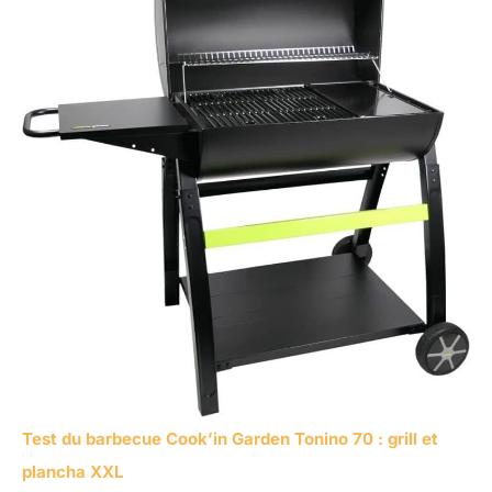
Test du barbecue Cook’in Garden Tonino 70 : grill et
plancha XXL