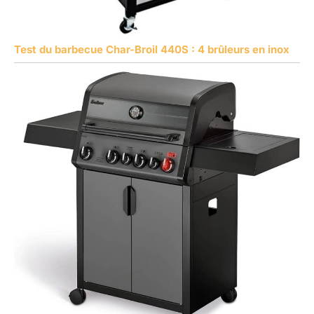
Test du barbecue Char-Broil 440S : 4 brûleurs en inox