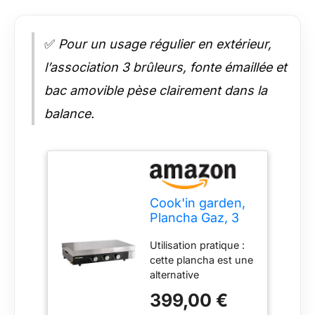
✅
Pour un usage régulier en extérieur,
l’association 3 brûleurs, fonte émaillée et
bac amovible pèse clairement dans la
balance.
Cook'in garden,
Plancha Gaz, 3
Brûleurs, Plaque
Utilisation pratique :
en Fonte
cette plancha est une
Émaillée, Capot
alternative
de Protection,
polyvalente au
Récupérateur de
399,00 €
barbecue traditionnel.
Graisse