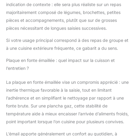
indication de contexte : elle sera plus réaliste sur un repas
de 3 brûleurs réglables
individuellement, ce qui
majoritairement composé de légumes, brochettes, petites
vous permet de cuire
pièces et accompagnements, plutôt que sur de grosses
sur 3 zones avec des
pièces nécessitant de longues saisies successives.
températures
différentes. De plus, elle
Si votre usage principal correspond à des repas de groupe et
est dotée d'un
à une cuisine extérieure fréquente, ce gabarit a du sens.
couvercle de protection
qui garantit une durée
Plaque en fonte émaillée : quel impact sur la cuisson et
de vie prolongée de
l’entretien ?
l'appareil. Allumage :
Chaque bouton est
équipé d'un système
La plaque en fonte émaillée vise un compromis apprécié : une
piezzo, assurant un
inertie thermique favorable à la saisie, tout en limitant
allumage simple et
l’adhérence et en simplifiant le nettoyage par rapport à une
rapide de la plancha.
fonte brute. Sur une plancha gaz, cette stabilité de
Nettoyage : Le bac
récupérateur de graisse
température aide à mieux encaisser l’arrivée d’aliments froids,
est amovible, facilitant
point important lorsque l’on cuisine pour plusieurs convives.
ainsi le nettoyage de
l'appareil. Il vous suffit
L’émail apporte généralement un confort au quotidien, à