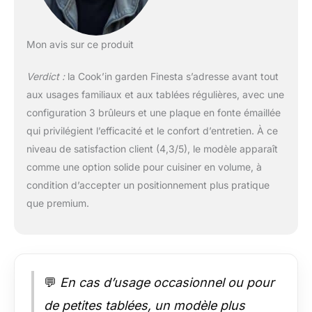
plancha est
composée de 3
brûleurs réglables
Mon avis sur ce produit
individuellement, ce
qui vous permet de
Verdict :
la Cook’in garden Finesta s’adresse avant tout
cuire sur 3 zones
aux usages familiaux et aux tablées régulières, avec une
avec des
configuration 3 brûleurs et une plaque en fonte émaillée
températures
différentes. De plus,
qui privilégient l’efficacité et le confort d’entretien. À ce
elle est dotée d'un
niveau de satisfaction client (4,3/5), le modèle apparaît
couvercle de
comme une option solide pour cuisiner en volume, à
protection qui
condition d’accepter un positionnement plus pratique
garantit une durée de
que premium.
vie prolongée de
l'appareil. Allumage :
Chaque bouton est
équipé d'un système
piezzo, assurant un
allumage simple et
💬
En cas d’usage occasionnel ou pour
rapide de la plancha.
de petites tablées, un modèle plus
Nettoyage : Le bac