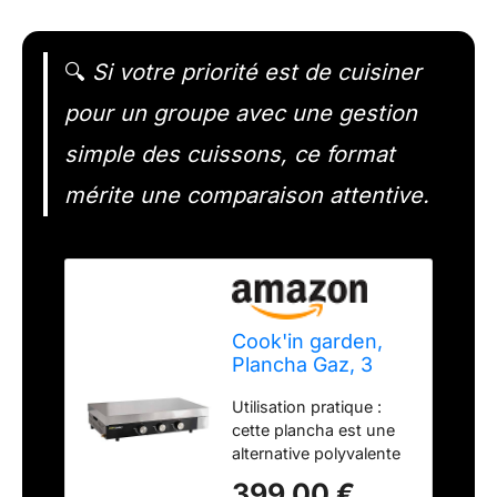
🔍
Si votre priorité est de cuisiner
pour un groupe avec une gestion
simple des cuissons, ce format
mérite une comparaison attentive.
Cook'in garden,
Plancha Gaz, 3
Brûleurs, Plaque
Utilisation pratique :
en Fonte Émaillée,
cette plancha est une
Capot de
alternative polyvalente
Protection,
au barbecue
Récupérateur de
399,00 €