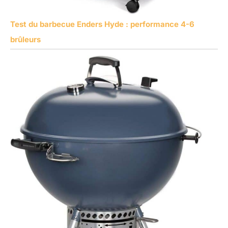
Test du barbecue Enders Hyde : performance 4-6
brûleurs