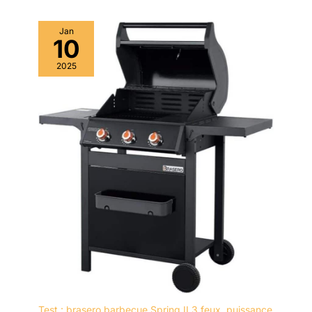
Jan
10
2025
Test : brasero barbecue Spring II 3 feux, puissance