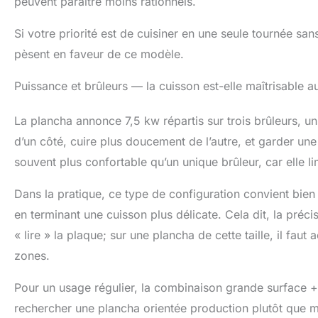
peuvent paraître moins rationnels.
le grattage des 
façade se retir
Confort d'utilisa
Si votre priorité est de cuisiner en une seule tournée sans
plaisir du cuisi
pèsent en faveur de ce modèle.
son allumage pi
permet de la po
Puissance et brûleurs — la cuisson est-elle maîtrisable a
prépariez des c
l'appareil et la
La plancha annonce 7,5 kw répartis sur trois brûleurs, u
en un véritable
d’un côté, cuire plus doucement de l’autre, et garder un
souvent plus confortable qu’un unique brûleur, car elle lim
Dans la pratique, ce type de configuration convient bien
en terminant une cuisson plus délicate. Cela dit, la préc
« lire » la plaque; sur une plancha de cette taille, il fa
zones.
Pour un usage régulier, la combinaison grande surface + 
rechercher une plancha orientée production plutôt que 