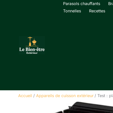
Aller
Parasols chauffants
Br
au
Tonnelles
Recettes
contenu
Accueil
Appareils de cuisson extérieur
Test : p