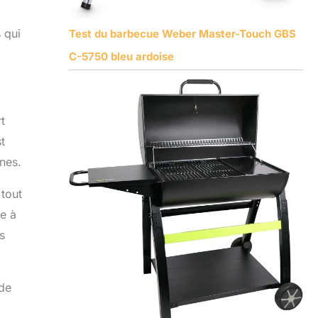
s qui
Test du barbecue Weber Master-Touch GBS
C-5750 bleu ardoise
t
t
ones.
 tout
de à
s
 de