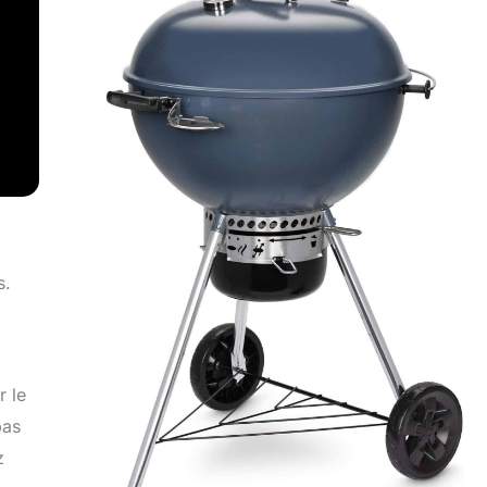
s.
r le
pas
z