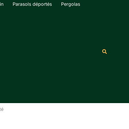
in
Parasols déportés
Pergolas
Rechercher
Recherche
té