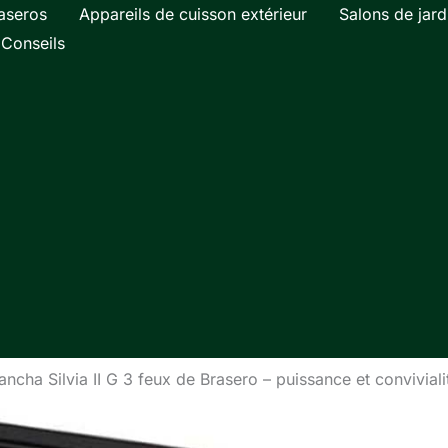
aseros
Appareils de cuisson extérieur
Salons de jard
Conseils
lancha Silvia II G 3 feux de Brasero – puissance et conviviali