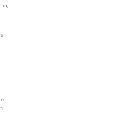
son,
la
re
rs,