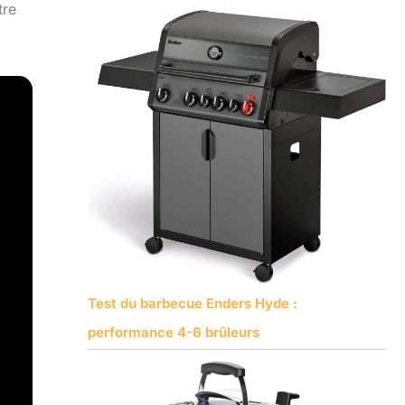
tre
Test du barbecue Enders Hyde :
performance 4-6 brûleurs