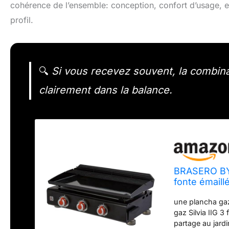
cohérence de l’ensemble: conception, confort d’usage, en
profil.
🔍
Si vous recevez souvent, la combina
clairement dans la balance.
BRASERO BY 
fonte émaill
de cuisson 6
une plancha gaz
gaz Silvia IIG 3
partage au jard