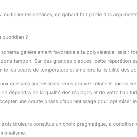
résidus et le tiroir récupérateur de graisses amovible en
e d'un geste pour un nettoyage rapide après chaque usage.
tion et installation intuitive au quotidien : pensée pour le
 multiplier les services, ce gabarit fait partie des argument
nier, cette plancha offre une prise en main immédiate grâce à
ezo intégré aux boutons de contrôle. son format compact
ser sur n'importe quel support stable ou chariot. Que vous
u quotidien ?
rustacés délicats ou des légumes croquants, l'ergonomie de
 fluidité des réglages transforment chaque séance de cuisine
n schéma généralement favorable à la polyvalence: saisir for
 moment de détente.
e zone tampon. Sur des grandes plaques, cette répartition es
ite les écarts de température et améliore la lisibilité des z
 aux cuissons successives: vous pouvez relancer une saisie
ision dépendra de la qualité des réglages et de votre habitu
ut accepter une courte phase d’apprentissage pour optimiser le
trois brûleurs constitue un choix pragmatique, à condition
minimalisme.