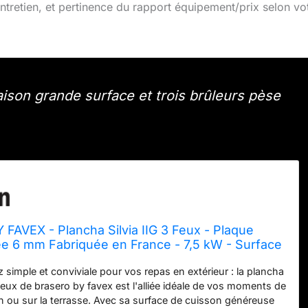
tretien, et pertinence du rapport équipement/prix selon vo
ison grande surface et trois brûleurs pèse
FAVEX - Plancha Silvia IIG 3 Feux - Plaque
ée 6 mm Fabriquée en France - 7,5 kW - Surface
7 x 34 cm - Jusqu'à 10 convives - Noir
 simple et conviviale pour vos repas en extérieur : la plancha
 feux de brasero by favex est l'alliée idéale de vos moments de
in ou sur la terrasse. Avec sa surface de cuisson généreuse