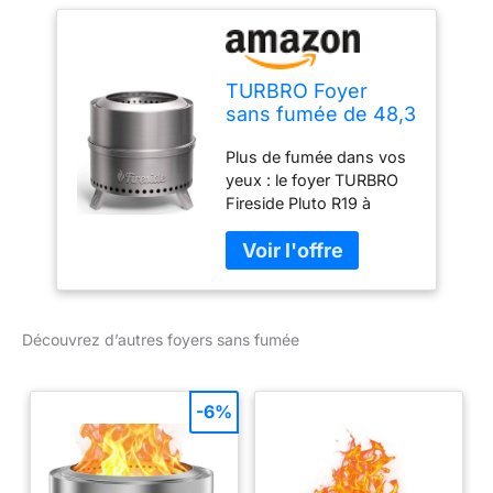
TURBRO Foyer
sans fumée de 48,3
cm pour
Plus de fumée dans vos
Combustion du Bois
yeux : le foyer TURBRO
en Plein air,
Fireside Pluto R19 à
réchaud de
double paroi avec
Camping Portable
plusieurs trous de sortie
en Acier Inoxydable
d'air disperse la fumée,
304 avec Support,
l'empêchant de souffler
bac à Cendres
dans vos yeux
Amovible, Sac de
Découvrez d’autres foyers sans fumée
Rangement
étanche, Design
-6%