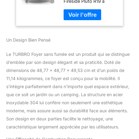
Fireside Pluto R19 à
réchaud de
double paroi avec
Camping Portable
plusieurs trous de sortie
en Acier Inoxydable
d'air disperse la fumée,
304 avec Support,
l'empêchant de souffler
bac à Cendres
dans vos yeux
Amovible, Sac de
Un Design Bien Pensé
Rangement
étanche, Design
Le TURBRO Foyer sans fumée est un produit qui se distingue
d’emblée par son design élégant et sa praticité. Doté de
dimensions de 48,77 x 48,77 x 49,53 cm et d’un poids de
11,14 kilogrammes, ce foyer est conçu pour la mobilité. Il
s’intègre parfaitement dans n’importe quel espace extérieur,
que ce soit un jardin ou un camping. La structure en acier
inoxydable 304 lui confère non seulement une esthétique
moderne, mais assure aussi sa durabilité face aux éléments.
Son design en deux parties facilite le nettoyage, une
caractéristique largement appréciée par les utilisateurs.