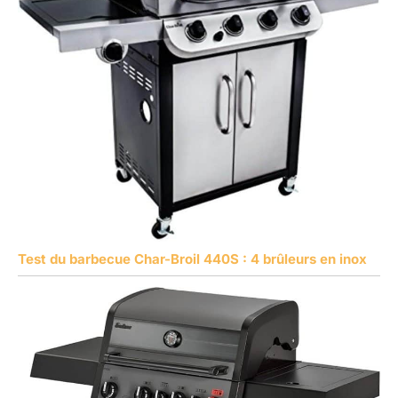
Test du barbecue Char-Broil 440S : 4 brûleurs en inox