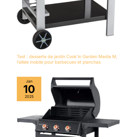
Test : desserte de jardin Cook’in Garden Media M,
l’alliée mobile pour barbecues et planchas
Jan
10
2025