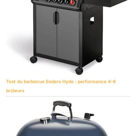
Test du barbecue Enders Hyde : performance 4-6
brûleurs