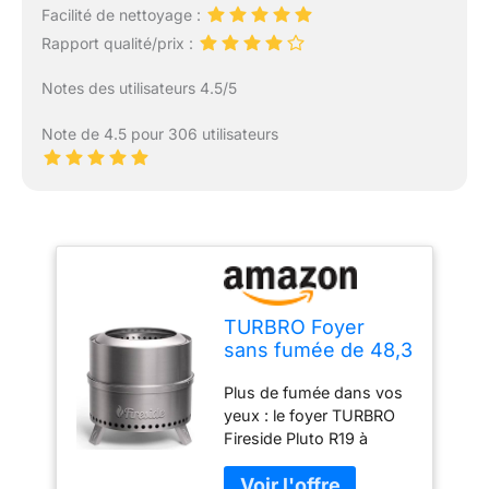
Facilité de nettoyage :
Rapport qualité/prix :
Notes des utilisateurs 4.5/5
Note de 4.5 pour 306 utilisateurs
TURBRO Foyer
sans fumée de 48,3
cm pour
Plus de fumée dans vos
Combustion du Bois
yeux : le foyer TURBRO
en Plein air,
Fireside Pluto R19 à
réchaud de
double paroi avec
Camping Portable
plusieurs trous de sortie
en Acier Inoxydable