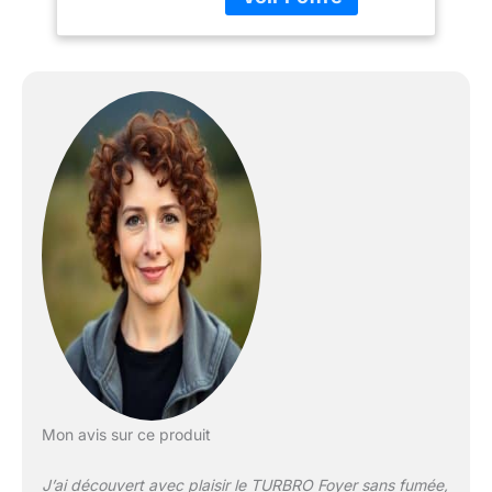
d'air disperse la fumée,
304 avec Support,
l'empêchant de souffler
bac à Cendres
dans vos yeux
Amovible, Sac de
Rangement
étanche, Design
Mon avis sur ce produit
J’ai découvert avec plaisir le TURBRO Foyer sans fumée,