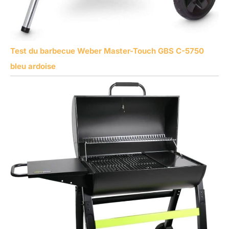
Test du barbecue Weber Master-Touch GBS C-5750
bleu ardoise