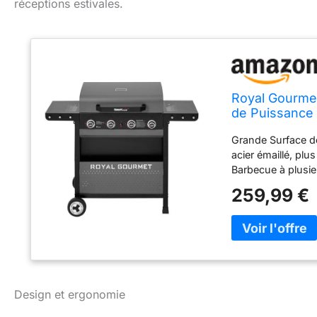
réceptions estivales.
Royal Gourmet
de Puissance 
Rangement, Ad
Grande Surface de
acier émaillé, plu
Barbecue à plusie
d'ingrédients et 
259,99 €
(10 kW au total), 
L'atténuateur de
Intelligent : l'a
et instantané, mê
couvercle pour co
le couvercle, afi
Multifonctionnel: 
Design et ergonomie
offrent un espace