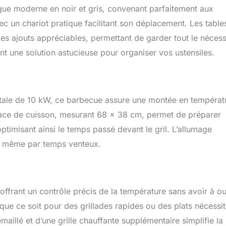
rbecue, épices et autres articles essentiels de manière ordonnée
que moderne en noir et gris, convenant parfaitement aux
n. Nettoyage Facile : les brûleurs en acier inoxydable et les
celaine émaillée sont durables et faciles à nettoyer, ce qui vous
c un chariot pratique facilitant son déplacement. Les table
ps pour profiter de vos délicieuses créations grillées en famille et
des ajouts appréciables, permettant de garder tout le nécess
ent une solution astucieuse pour organiser vos ustensiles.
otale de 10 kW, ce barbecue assure une montée en températ
urface de cuisson, mesurant 68 x 38 cm, permet de préparer
misant ainsi le temps passé devant le gril. L’allumage
e, même par temps venteux.
ffrant un contrôle précis de la température sans avoir à ou
 que ce soit pour des grillades rapides ou des plats nécessit
aillé et d’une grille chauffante supplémentaire simplifie la