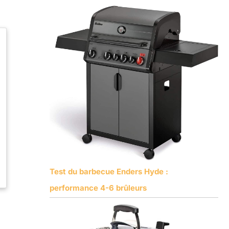
Test du barbecue Enders Hyde :
performance 4-6 brûleurs