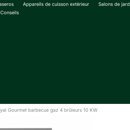
aseros
Appareils de cuisson extérieur
Salons de jard
Conseils
royal Gourmet barbecue gaz 4 brûleurs 10 KW