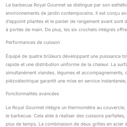
accessoires de ba
Le barbecue Royal Gourmet se distingue par son esthéti
et à portée de mai
composants en por
environnements de jardin contemporains. Il est conçu ave
laisse plus de tem
d’appoint pliantes et le panier de rangement avant sont 
entre amis.
à portée de main. De plus, les six crochets intégrés offr
Performances de cuisson
Équipé de quatre brûleurs développant une puissance t
rapide et une distribution uniforme de la chaleur. La s
simultanément viandes, légumes et accompagnements, opti
piézoélectrique garantit une mise en service instantané
Fonctionnalités avancées
Le Royal Gourmet intègre un thermomètre au couvercle, o
le barbecue. Cela aide à réaliser des cuissons parfaites,
plus de temps. La combinaison de deux grilles en acier ém