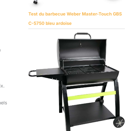
Test du barbecue Weber Master-Touch GBS
C-5750 bleu ardoise
n
ix.
nels