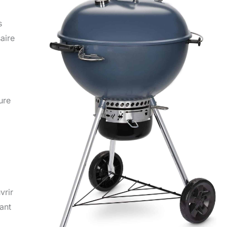
s
aire
ure
vrir
ant