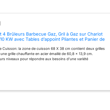
 4 Brûleurs Barbecue Gaz, Gril à Gaz sur Chariot
10 KW avec Tables d’appoint Pliantes et Panier de
apté pour Jardin et Extérieur, Noir
 Cuisson: la zone de cuisson 68 X 38 cm contient deux grilles
s une grille chauffante en acier émaillé de 60,8 x 13,9 cm.
urs niveaux pour répondre aux besoins d'une variété
de goûts. Chaleur Professionnels: 4 brûleurs puissants de 2,5 kW
ce barbecue vous permet de cuisiner plusieurs plats à la fois.
 flamme assurent une chaleur uniforme. Fonctionnement
llumage par Allumage piézoélectrique vous permet un démarrage sûr
me par mauvais temps. Utilisez le thermomètre °C/°F intégré au
ntrôler précisément la température lorsque vous cuisinez sous
n de cuire chaque plat à la perfection. Solutions de Rangement
un panier à l'avant, 2 tablettes latérales rabattables et 6 crochets
 de rangement suffisant pour que vous puissiez ranger tous vos