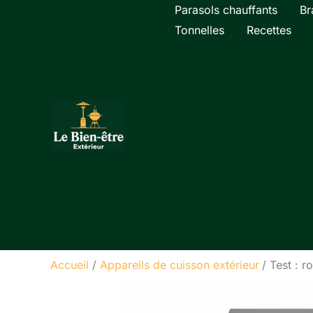
Aller
Parasols chauffants
Br
au
Tonnelles
Recettes
contenu
Accueil
Appareils de cuisson extérieur
Test : 