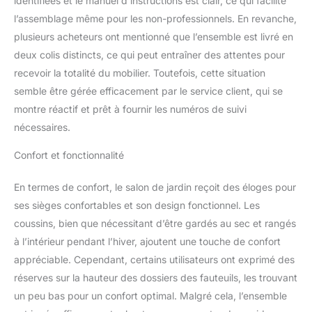
identifiées et le manuel d’instructions est clair, ce qui facilite
design élégant et son
l’assemblage même pour les non-professionnels. En revanche,
aspect élégant. Pour des
plusieurs acheteurs ont mentionné que l’ensemble est livré en
heures de confort dans
le jardin, sur le balcon ou
deux colis distincts, ce qui peut entraîner des attentes pour
la terrasse, ce salon est
recevoir la totalité du mobilier. Toutefois, cette situation
la meilleure solution.
semble être gérée efficacement par le service client, qui se
Informations & Attention
montre réactif et prêt à fournir les numéros de suivi
- Chaque fauteuil : 64 x
60 x 74 cm (L x l x H), la
nécessaires.
table basse : 44,5 x 44,5
x 42,5 cm (L x l x H),
Confort et fonctionnalité
chaque fauteuil peut
supporter 160 kg et la
En termes de confort, le salon de jardin reçoit des éloges pour
table basse supporte 40
ses sièges confortables et son design fonctionnel. Les
kg. Les mesures étant
coussins, bien que nécessitant d’être gardés au sec et rangés
prises à la main, les
à l’intérieur pendant l’hiver, ajoutent une touche de confort
tailles indiquées peuvent
varier légèrement.
appréciable. Cependant, certains utilisateurs ont exprimé des
Attention : 1. Veuillez
réserves sur la hauteur des dossiers des fauteuils, les trouvant
garder les coussins secs
un peu bas pour un confort optimal. Malgré cela, l’ensemble
pour prolonger le temps