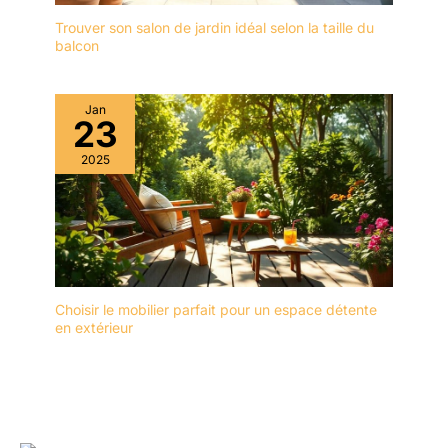
Trouver son salon de jardin idéal selon la taille du
balcon
Jan
23
2025
Choisir le mobilier parfait pour un espace détente
en extérieur