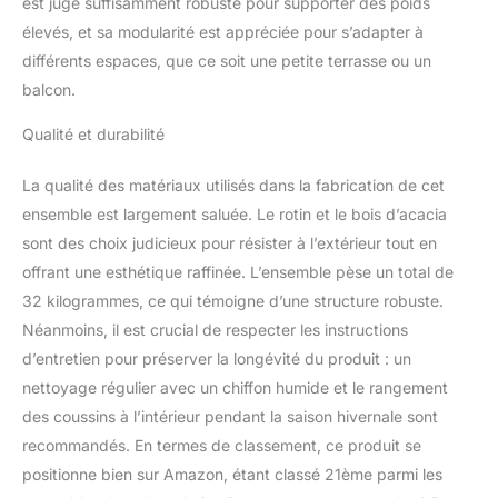
est jugé suffisamment robuste pour supporter des poids
de service. 2. Ce kit est
livré dans 2 boîtes (vis
élevés, et sa modularité est appréciée pour s’adapter à
dans la boîte 1) dont
différents espaces, que ce soit une petite terrasse ou un
l'heure d'arrivée peut
balcon.
varier. Merci de votre
compréhension.
Qualité et durabilité
La qualité des matériaux utilisés dans la fabrication de cet
ensemble est largement saluée. Le rotin et le bois d’acacia
sont des choix judicieux pour résister à l’extérieur tout en
offrant une esthétique raffinée. L’ensemble pèse un total de
32 kilogrammes, ce qui témoigne d’une structure robuste.
Néanmoins, il est crucial de respecter les instructions
d’entretien pour préserver la longévité du produit : un
nettoyage régulier avec un chiffon humide et le rangement
des coussins à l’intérieur pendant la saison hivernale sont
recommandés. En termes de classement, ce produit se
positionne bien sur Amazon, étant classé 21ème parmi les