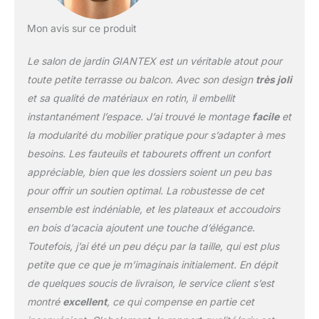
dossier rembourrés doux
vous offrent un confort
Mon avis sur ce produit
optimal. Grâce à la
fermeture éclair, la
Le salon de jardin GIANTEX est un véritable atout pour
housse du coussin de
siège est amovible et
toute petite terrasse ou balcon. Avec son design
très joli
lavable (coussin de
et sa qualité de matériaux en rotin, il embellit
dossier
instantanément l’espace. J’ai trouvé le montage
facile
et
malheureusement pas).
la modularité du mobilier pratique pour s’adapter à mes
Aspect Classique - Ce
salon de jardin extérieur
besoins. Les fauteuils et tabourets offrent un confort
se distingue par son
appréciable, bien que les dossiers soient un peu bas
design élégant et son
pour offrir un soutien optimal. La robustesse de cet
aspect élégant. Pour des
ensemble est indéniable, et les plateaux et accoudoirs
heures de confort dans
le jardin, sur le balcon ou
en bois d’acacia ajoutent une touche d’élégance.
la terrasse, ce salon est
Toutefois, j’ai été un peu déçu par la taille, qui est plus
la meilleure solution.
petite que ce que je m’imaginais initialement. En dépit
Informations & Attention
de quelques soucis de livraison, le service client s’est
- Chaque fauteuil : 64 x
60 x 74 cm (L x l x H), la
montré
excellent
, ce qui compense en partie cet
table basse : 44,5 x 44,5