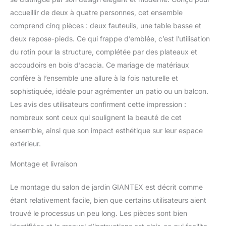
PE de qualité rend ce
accueillir de deux à quatre personnes, cet ensemble
meuble de jardin stable
comprend cinq pièces : deux fauteuils, une table basse et
et durable, résistant aux
deux repose-pieds. Ce qui frappe d’emblée, c’est l’utilisation
intempéries et aux
du rotin pour la structure, complétée par des plateaux et
rayons UV. Le plateau en
bois d'acacia n'est pas
accoudoirs en bois d’acacia. Ce mariage de matériaux
facile à casser. Grand
confère à l’ensemble une allure à la fois naturelle et
Confort - Les coussins
sophistiquée, idéale pour agrémenter un patio ou un balcon.
du salon de jardin et
Les avis des utilisateurs confirment cette impression :
dossier rembourrés doux
vous offrent un confort
nombreux sont ceux qui soulignent la beauté de cet
optimal. Grâce à la
ensemble, ainsi que son impact esthétique sur leur espace
fermeture éclair, la
extérieur.
housse du coussin de
siège est amovible et
Montage et livraison
lavable (coussin de
dossier
Le montage du salon de jardin GIANTEX est décrit comme
malheureusement pas).
étant relativement facile, bien que certains utilisateurs aient
Aspect Classique - Ce
salon de jardin extérieur
trouvé le processus un peu long. Les pièces sont bien
se distingue par son