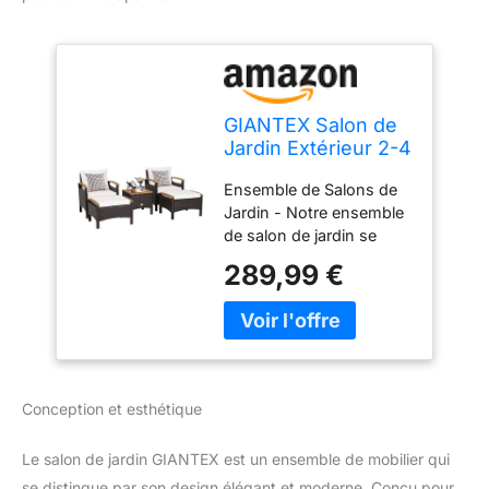
GIANTEX Salon de
Jardin Extérieur 2-4
Personnes 5 Pcs
Ensemble de Salons de
en Résine,
Jardin - Notre ensemble
Fauteuils de Jardin
de salon de jardin se
avec Table Basse, 2
compose de 1 table de
Tabourets/Repose-
289,99 €
jardin, 2 fauteuils et 2
Pieds, Coussins,
tabourets, invite 2 à 4
Pieds
personnes idéalement
Antidérapants,
pour le café, le balcon…
Mobilier de Jardin
où vous profitez du
pour Patio, Balcon
temps de détente en
Conception et esthétique
plein air. Matériau de
Qualité - Le cadre en
Le salon de jardin GIANTEX est un ensemble de mobilier qui
acier résistant à la rouille
combiné avec du rotin
se distingue par son design élégant et moderne. Conçu pour