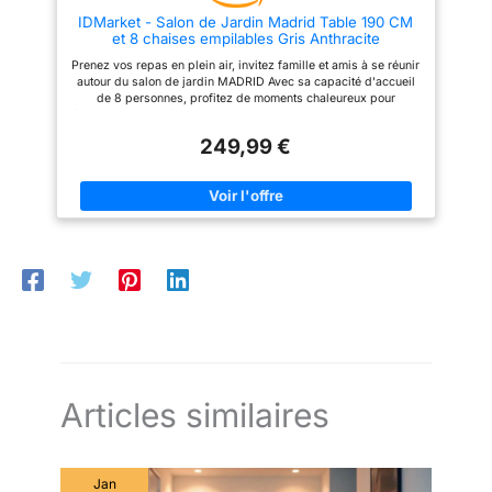
varier légèrement.
IDMarket - Salon de Jardin Madrid Table 190 CM
Attention : 1. Veuillez
et 8 chaises empilables Gris Anthracite
garder les coussins secs
Prenez vos repas en plein air, invitez famille et amis à se réunir
pour prolonger le temps
autour du salon de jardin MADRID Avec sa capacité d'accueil
de 8 personnes, profitez de moments chaleureux pour
de service. 2. Ce kit est
échanger ! Facilité d'installation et de rangement grâce à ses 8
livré dans 2 boîtes (vis
chaises empilables - facile à entretenir Composé d'un plateau
249,99 €
dans la boîte 1) dont
de table en verre trempé, le salon MADRID apporte modernité
et design ! Dimensions table : L. 190 x l. 80 x H. 73 cm -
l'heure d'arrivée peut
Dimensions chaise : L. 51.5 x l. 68 x H. 84 cm
varier. Merci de votre
compréhension.
Articles similaires
Jan