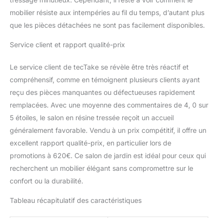
PROTECTION ET
PLAQUES DE VERRE
mobilier résiste aux intempéries au fil du temps, d’autant plus
INCLUSES: La housse
que les pièces détachées ne sont pas facilement disponibles.
protège votre ensemble
contre les intempéries et
Service client et rapport qualité-prix
la poussière entre les
utilisations. La table
Le service client de tecTake se révèle être très réactif et
repose sur 4 plaques de
compréhensif, comme en témoignent plusieurs clients ayant
verre de sécurité,
complète avec manuel
reçu des pièces manquantes ou défectueuses rapidement
de montage illustré.
remplacées. Avec une moyenne des commentaires de 4, 0 sur
5 étoiles, le salon en résine tressée reçoit un accueil
généralement favorable. Vendu à un prix compétitif, il offre un
excellent rapport qualité-prix, en particulier lors de
promotions à 620€. Ce salon de jardin est idéal pour ceux qui
recherchent un mobilier élégant sans compromettre sur le
confort ou la durabilité.
Tableau récapitulatif des caractéristiques