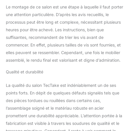
s'emboîtent
Le montage de ce salon est une étape à laquelle il faut porter
astucieusement sous la
table lors du remisage,
une attention particulière. D’après les avis recueillis, le
réduisant
processus peut être long et complexe, nécessitant plusieurs
l'encombrement au
heures pour être achevé. Les instructions, bien que
rangement. Ce
suffisantes, recommandent de trier les vis avant de
rangement malin libère
commencer. En effet, plusieurs tailles de vis sont fournies, et
de l'espace dans votre
garage ou abri de jardin.
elles peuvent se ressembler. Cependant, une fois le mobilier
CONFORT OPTIMISÉ
assemblé, le rendu final est valorisant et digne d’admiration.
AVEC COUSSINS
INCLUS: Les 12 coussins
Qualité et durabilité
en polyester de 5 cm
d'épaisseur offrent un
La qualité du salon TecTake est indéniablement un de ses
confort généreux pour
points forts. En dépit de quelques défauts signalés tels que
vos moments de
détente. Chaises et
des pièces tordues ou rouillées dans certains cas,
tabourets sont dotés de
l’assemblage soigné et le matériau robuste en acier
surfaces d'assise
promettent une durabilité appréciable. L’attention portée à la
généreuses pour votre
fabrication est visible à travers les soudures de qualité et le
bien-être. HOUSSE DE
tressage minutieux. Cependant, il reste à voir comment le