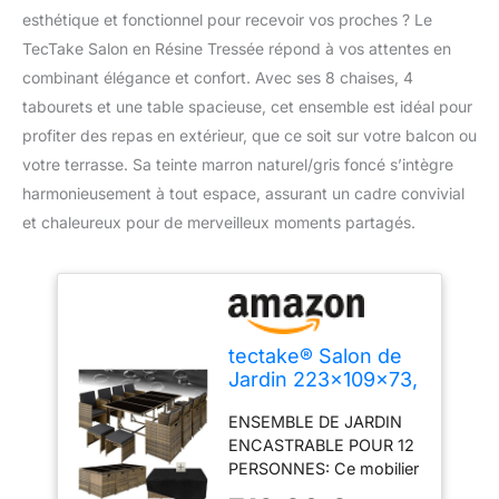
esthétique et fonctionnel pour recevoir vos proches ? Le
TecTake Salon en Résine Tressée répond à vos attentes en
combinant élégance et confort. Avec ses 8 chaises, 4
tabourets et une table spacieuse, cet ensemble est idéal pour
profiter des repas en extérieur, que ce soit sur votre balcon ou
votre terrasse. Sa teinte marron naturel/gris foncé s’intègre
harmonieusement à tout espace, assurant un cadre convivial
et chaleureux pour de merveilleux moments partagés.
tectake® Salon de
Jardin 223x109x73,
encastrable 10
ENSEMBLE DE JARDIN
Places, résine
ENCASTRABLE POUR 12
tressée
PERSONNES: Ce mobilier
extérieur spacieux