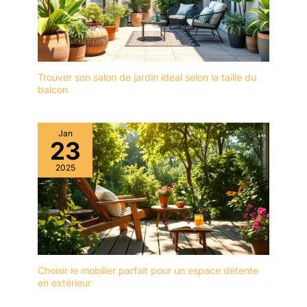
Trouver son salon de jardin idéal selon la taille du
balcon
Jan
23
2025
Choisir le mobilier parfait pour un espace détente
en extérieur