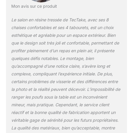
PLACE: Les tabourets
Mon avis sur ce produit
s'emboîtent
astucieusement sous la
Le salon en résine tressée de TecTake, avec ses 8
table lors du remisage,
réduisant
chaises confortables et ses 4 tabourets, est un choix
l'encombrement au
esthétique et agréable pour un espace extérieur. Bien
rangement. Ce
que le design soit très joli et confortable, permettant de
rangement malin libère
profiter pleinement d’un repas en plein air, il présente
de l'espace dans votre
garage ou abri de jardin.
quelques défis notables. Le montage, bien
CONFORT OPTIMISÉ
qu’accompagné d’une notice claire, s’avère long et
AVEC COUSSINS
complexe, compliquant l’expérience initiale. De plus,
INCLUS: Les 12 coussins
certains problèmes de visserie et des différences entre
en polyester de 5 cm
d'épaisseur offrent un
la photo et la réalité peuvent décevoir. L’impossibilité de
confort généreux pour
ranger les poufs sous la table est un inconvénient
vos moments de
mineur, mais pratique. Cependant, le service client
détente. Chaises et
réactif et la bonne qualité de fabrication apportent un
tabourets sont dotés de
surfaces d'assise
véritable gage de sérénité pour les futurs propriétaires.
généreuses pour votre
La qualité des matériaux, bien qu’acceptable, montre
bien-être. HOUSSE DE