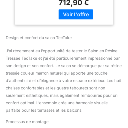
712,90 €
accueille
confortablement 8
chaises, 4 tabourets et
une table généreuse de
223 x 109 cm. Idéal pour
les grandes familles qui
Design et confort du salon TecTake
souhaitent recevoir sans
compromis sur l'espace.
J’ai récemment eu l’opportunité de tester le Salon en Résine
RÉSINE TRESSÉE
LÉGÈRE ET DURABLE: La
Tressée TecTake et j’ai été particulièrement impressionné par
structure en polyrattan
son design et son confort. Le salon se démarque par sa résine
combine légèreté et
tressée couleur marron naturel qui apporte une touche
résistance exceptionnelle
d’authenticité et d’élégance à votre espace extérieur. Les huit
aux intempéries. Votre
chaises confortables et les quatre tabourets sont non
salon de jardin conserve
son aspect élégant
seulement esthétiques, mais également rembourrés pour un
saison après saison sans
confort optimal. L’ensemble crée une harmonie visuelle
entretien complexe.
parfaite pour les terrasses et les balcons.
DESIGN ENCASTRABLE
POUR ÉCONOMISER LA
Processus de montage
PLACE: Les tabourets