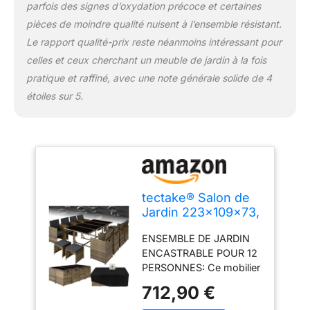
parfois des signes d’oxydation précoce et certaines
PROTECTION ET
pièces de moindre qualité nuisent à l’ensemble résistant.
PLAQUES DE VERRE
Le rapport qualité-prix reste néanmoins intéressant pour
INCLUSES: La housse
protège votre ensemble
celles et ceux cherchant un meuble de jardin à la fois
contre les intempéries et
pratique et raffiné, avec une note générale solide de 4
la poussière entre les
étoiles sur 5.
utilisations. La table
repose sur 4 plaques de
verre de sécurité,
complète avec manuel
de montage illustré.
tectake® Salon de
Jardin 223x109x73,
encastrable 10
ENSEMBLE DE JARDIN
Places, résine
ENCASTRABLE POUR 12
tressée
PERSONNES: Ce mobilier
extérieur spacieux
712,90 €
accueille