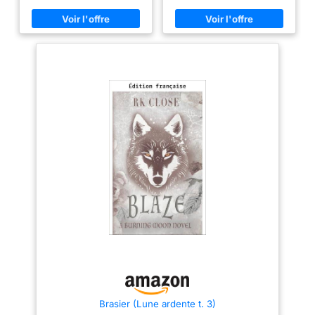
de flux d'air à 360°
exclusif et d'une double
paroi avec des orifices de
ventilation inférieurs
permettant à l'oxygène
d'alimenter le feu par le
bas, soufflant ainsi un jet
d'air chaud au-dessus
du feu et réduisant la
quantité de fumée émise.
Avec nos foyers, fini les
piles et les ventilateurs.
Profitez d'un feu sans
l'odeur du feu dans vos
cheveux et vos
vêtements. BAC À
CENDRES AMOVIBLE ET
DURABLE : l'acier
inoxydable 304 est très
durable, étonnamment
Brasier (Lune ardente t. 3)
léger et ne s'altère pas