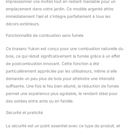
impressionner vos invités tout en restant maniable pour un
paroi qui maximise le flux
emplacement dans votre jardin. Ce modèle argenté attire
d'air et le processus de
combustion. Les orifices
immédiatement l’œil et s’intègre parfaitement à tous les
de ventilation inférieurs
décors extérieurs.
permettent à l'oxygène
d'alimenter le feu par le
Fonctionnalité de combustion sans fumée
bas, tandis que
l'oxygène chaud passe
Ce brasero Yukon est conçu pour une combustion naturelle du
entre les parois du
bois, ce qui réduit signifcativement la fumée grâce à un effet
réchaud et est soufflé
au-dessus du feu.
de postcombustion innovant. Cette fonction a été
MOINS DE FUMÉE, PLUS
particulièrement appréciée par les utilisateurs, même si elle
DE FLAMMES : le
demande un peu plus de bois pour atteindre une intensité
réchaud de camping est
suffisante. Une fois le feu bien allumé, la réduction de fumée
doté de notre système
permet une expérience plus agréable, le rendant idéal pour
de flux d'air à 360°
exclusif et d'une double
des soirées entre amis ou en famille.
paroi avec des orifices de
ventilation inférieurs
Sécurité et praticité
permettant à l'oxygène
d'alimenter le feu par le
La sécurité est un point essentiel avec ce type de produit, et