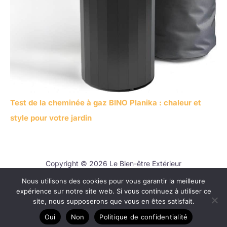
Test de la cheminée à gaz BINO Planika : chaleur et
style pour votre jardin
Copyright © 2026 Le Bien-être Extérieur
Nous utilisons des cookies pour vous garantir la meilleure
Contact
expérience sur notre site web. Si vous continuez à utiliser ce
Mentions légales
site, nous supposerons que vous en êtes satisfait.
Politique de confidentialité
Oui
Non
Politique de confidentialité