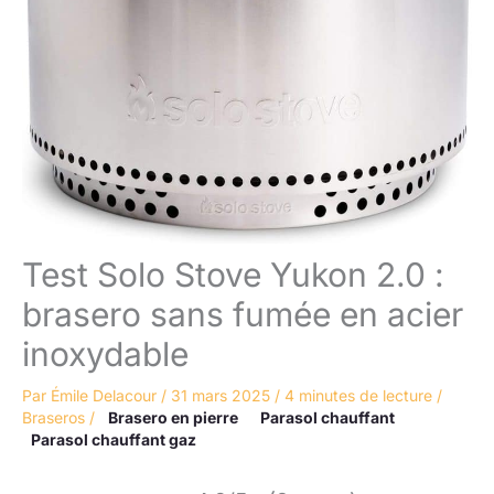
Test Solo Stove Yukon 2.0 :
brasero sans fumée en acier
inoxydable
Par
Émile Delacour
/
31 mars 2025
/
4 minutes de lecture
/
Braseros
/
Brasero en pierre
Parasol chauffant
Parasol chauffant gaz