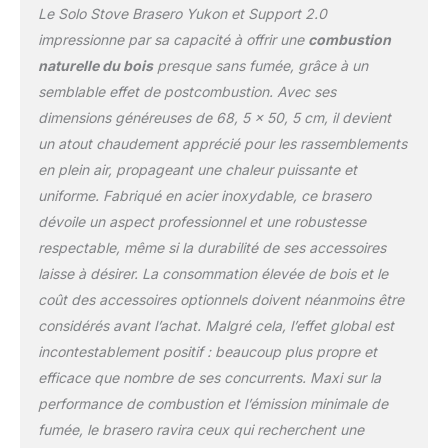
Le Solo Stove Brasero Yukon et Support 2.0
au-dessus du feu.
MOINS DE FUMÉE, PLUS
impressionne par sa capacité à offrir une
combustion
DE FLAMMES : le
naturelle du bois
presque sans fumée, grâce à un
réchaud de camping est
semblable effet de postcombustion. Avec ses
doté de notre système
dimensions généreuses de 68, 5 x 50, 5 cm, il devient
de flux d'air à 360°
exclusif et d'une double
un atout chaudement apprécié pour les rassemblements
paroi avec des orifices de
en plein air, propageant une chaleur puissante et
ventilation inférieurs
uniforme. Fabriqué en acier inoxydable, ce brasero
permettant à l'oxygène
dévoile un aspect professionnel et une robustesse
d'alimenter le feu par le
bas, soufflant ainsi un jet
respectable, même si la durabilité de ses accessoires
d'air chaud au-dessus
laisse à désirer. La consommation élevée de bois et le
du feu et réduisant la
coût des accessoires optionnels doivent néanmoins être
quantité de fumée émise.
considérés avant l’achat. Malgré cela, l’effet global est
Avec nos foyers, fini les
piles et les ventilateurs.
incontestablement positif : beaucoup plus propre et
Profitez d'un feu sans
efficace que nombre de ses concurrents. Maxi sur la
l'odeur du feu dans vos
performance de combustion et l’émission minimale de
cheveux et vos
fumée, le brasero ravira ceux qui recherchent une
vêtements. BAC À