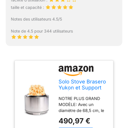
taille et capacité :
Notes des utilisateurs 4.5/5
Note de 4.5 pour 344 utilisateurs
Solo Stove Brasero
Yukon et Support
2.0 | Brasero de
NOTRE PLUS GRAND
sans émission de
MODÈLE: Avec un
fumée, Combustion
diamètre de 68,5 cm, le
Naturelle du Bois,
Yukon surpasse tous les
avec bac à Cendres
490,97 €
autres braseros de Solo
Amovible, Acier