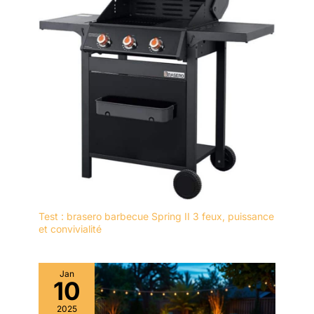
pique-nique ! Le brasero
de 68,5 cm, avec une
hauteur 43 cm est idéal
pour l'extérieur.
Test : brasero barbecue Spring II 3 feux, puissance
et convivialité
Jan
10
2025