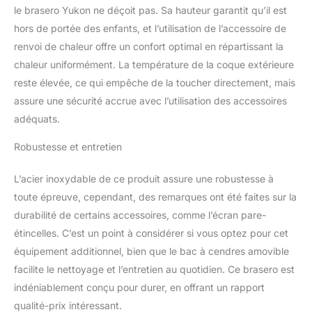
bas, soufflant ainsi un jet
le brasero Yukon ne déçoit pas. Sa hauteur garantit qu’il est
d'air chaud au-dessus
hors de portée des enfants, et l’utilisation de l’accessoire de
du feu et réduisant la
quantité de fumée émise.
renvoi de chaleur offre un confort optimal en répartissant la
Avec nos foyers, fini les
chaleur uniformément. La température de la coque extérieure
piles et les ventilateurs.
reste élevée, ce qui empêche de la toucher directement, mais
Profitez d'un feu sans
assure une sécurité accrue avec l’utilisation des accessoires
l'odeur du feu dans vos
adéquats.
cheveux et vos
vêtements. BAC À
Robustesse et entretien
CENDRES AMOVIBLE ET
DURABLE : l'acier
inoxydable 304 est très
L’acier inoxydable de ce produit assure une robustesse à
durable, étonnamment
toute épreuve, cependant, des remarques ont été faites sur la
léger et ne s'altère pas
durabilité de certains accessoires, comme l’écran pare-
sous la chaleur des
étincelles. C’est un point à considérer si vous optez pour cet
flammes. Notre nouveau
bac à cendres amovible
équipement additionnel, bien que le bac à cendres amovible
repose sous la plaque de
facilite le nettoyage et l’entretien au quotidien. Ce brasero est
base, récupérant toutes
indéniablement conçu pour durer, en offrant un rapport
les cendres fines en un
qualité-prix intéressant.
seul endroit. Pour le