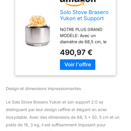
Solo Stove Brasero
Yukon et Support
2.0 | Brasero de
NOTRE PLUS GRAND
sans émission de
MODÈLE: Avec un
fumée, Combustion
diamètre de 68,5 cm, le
Naturelle du Bois,
Yukon surpasse tous les
avec bac à Cendres
490,97 €
autres braseros de Solo
Amovible, Acier
Stove. Par conséquent, il
Inoxydable, 68,5 x
produit un feu plus
50,5 cm, 18,3 kg,
chaud et consume plus
Argent
efficacement! La nouvelle
version 2.0 comprend
Design et dimensions impressionnantes
une plaque de base et un
bac à cendres amovibles
Le Solo Stove Brasero Yukon et son support 2.0 se
pour un nettoyage facile.
COMBUSTION
distinguent par leur design raffiné et élégant en acier
SECONDAIRE: Le
inoxydable. Avec des dimensions de 68, 5 x 50, 5 cm et un
réchaud de camping est
poids de 18, 3 kg, il est suffisamment imposant pour
conçu avec une double