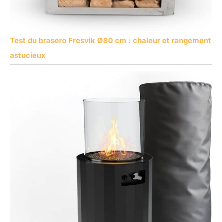
Test du brasero Fresvik Ø80 cm : chaleur et rangement
astucieux