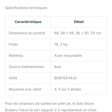
nettoyer, il suffit de
Spécifications techniques
soulever la plaque de
base pour retirer le bac à
cendres et vider son
Caractéristique
Détail
contenu, tout
simplement ! FACILE À
Dimensions du produit
68, 58 x 68, 58 x 50, 29 cm
UTILISER ET PORTABLE:
La conception inédite de
Poids
18, 3 kg
ce réchaud de camping
ne requiert aucune pièce
Matériau
Acier inoxydable
ni aucun assemblage!
Transportez-le de votre
Source d’alimentation
Bois
terrasse jusqu'au
camping ou pour un
pique-nique ! Le brasero
ASIN
B0B79ZH4JD
de 68,5 cm, avec une
hauteur 43 cm est idéal
Moyenne avis client
4, 5 sur 5 étoiles
pour l'extérieur.
Pour les amateurs de soirées en plein air, le Solo Stove
Brasero Yukon et son support 2.0 représentent un choix