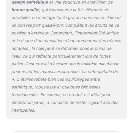
jardin robuste avec cadre
design esthétique
et une structure en aluminium de
en aluminium enduit de
bonne qualité
, qui favorisent à la fois élégance et
poudre pour une
durabilité. Le montage facile grâce à une notice claire et
durabilité et une fiabilité
un bon rapport qualité-prix complètent les atouts de ce
supplémentaires. Ce
pavillon de terrasse est
pavillon d’extérieur. Cependant, l’imperméabilité limitée
livré avec 8 piquets pour
et le risque d’accumulation d’eau demeurent des bémols
garantir la stabilité.
notables ; la toile peut se déformer sous le poids de
BONNE VENTILATION :
l’eau, ce qui l’affecte particulièrement lors de fortes
Les toits double est
conçu afin que l'air
pluies. Il est crucial d’assurer une installation minutieuse
puisse bien circuler à
pour éviter les mauvaises surprises. La note globale de
l'intérieur pour vous
4, 2 étoiles reflète bien ces équilibrages entre
garder au frais; 8 œillets
esthétique, robustesse et quelques faiblesses
intégrés offrent une
protection essentielle et
fonctionnelles. En somme, ce produit est idéal pour
un drainage efficace;
embellir un jardin, à condition de rester vigilant lors des
Boucle de suspension en
intempéries.
métal pour un retrait
facile des rideaux
SPÉCIFICATIONS DE LA
TONNELLE DE JARDIN :