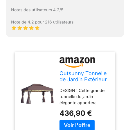
Notes des utilisateurs 4.2/5
Note de 4.2 pour 216 utilisateurs
Outsunny Tonnelle
de Jardin Extérieur
Barnum Toit Double
DESIGN : Cette grande
4x3m Chocolat
tonnelle de jardin
élégante apportera
beaucoup de charme à
436,90 €
votre extérieur. C'est
l'endroit idéal pour
organiser vos réunions