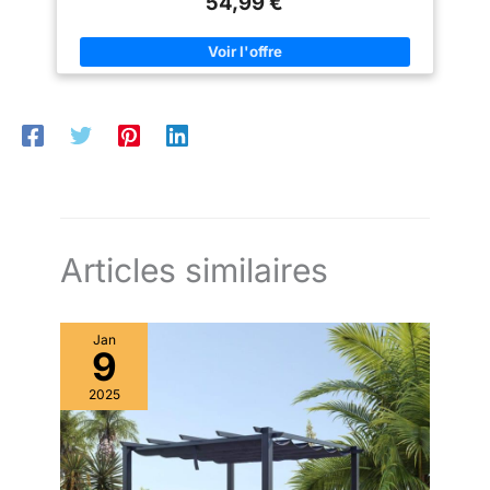
54,99 €
une longue durée de vie dans le jardin, sur la terrasse ou le
immédiat : Set d'accessoires
dommages causés par le
balcon. 3 fenêtres sur les murs: Laissent entrer beaucoup de
complet inclus. Pour une
temps. C'est à la décision des
lumière du jour et créer une atmosphère lumineuse et
stabilité immédiate, 4 sacs de
clients de déterminer les
conviviale pour des heures conviviales en famille lors d'un
sable, 8 piquets de sol et 4
conditions météorologiques
barbecue. Film en maille renforcée avec protection UV: Le
haubans sont inclus. La tonnelle
correctes lorsque vous
matériau reste résistant à la décoloration et élastique pendant
est emballée en toute sécurité –
choisissez la tente de pliante
des années, tout en bloquant de manière fiable les
les pieds de la structure avec
fête. Avertissement : Le tissu
rayonnements nocifs. Kit de fixation complet: Inclus dans le kit
plaques de base amortissantes
polyéthylène de la tente de
afin que vous puissiez facilement monter vous-même la
et le cadre avec un
réception n'est pas ignifuge,
tonnelle de jardin en quelques étapes et la fixer en toute
rembourrage protecteur.
veuillez vous éloigner des
sécurité.
sources de feu
Articles similaires
Jan
9
2025