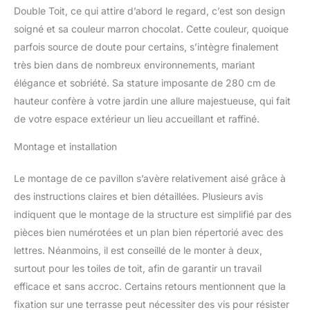
JARDIN MODULABLE :
Double Toit, ce qui attire d’abord le regard, c’est son design
Ouvert, semi-ouvert,
soigné et sa couleur marron chocolat. Cette couleur, quoique
fermé, etc... grâce aux 4
parfois source de doute pour certains, s’intègre finalement
rideaux latéraux à
très bien dans de nombreux environnements, mariant
glissières et 4
élégance et sobriété. Sa stature imposante de 280 cm de
moustiquaires zippées
fournis, pavillon de jardin
hauteur confère à votre jardin une allure majestueuse, qui fait
idéal pour vous protéger
de votre espace extérieur un lieu accueillant et raffiné.
efficacement contre le
soleil et les insectes si
Montage et installation
besoin (cordons
d'attache pour fixation à
Le montage de ce pavillon s’avère relativement aisé grâce à
l'armature si inutilisation)
des instructions claires et bien détaillées. Plusieurs avis
ARMATURE ROBUSTE ET
STABLE : Tonnelle de
indiquent que le montage de la structure est simplifié par des
jardin robuste avec cadre
pièces bien numérotées et un plan bien répertorié avec des
en aluminium enduit de
lettres. Néanmoins, il est conseillé de le monter à deux,
poudre pour une
surtout pour les toiles de toit, afin de garantir un travail
durabilité et une fiabilité
efficace et sans accroc. Certains retours mentionnent que la
supplémentaires. Ce
pavillon de terrasse est
fixation sur une terrasse peut nécessiter des vis pour résister