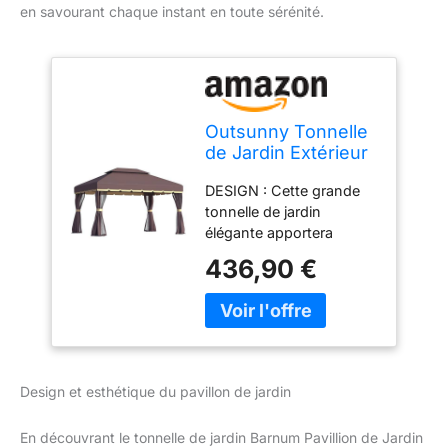
en savourant chaque instant en toute sérénité.
Outsunny Tonnelle
de Jardin Extérieur
Barnum Toit Double
DESIGN : Cette grande
4x3m Chocolat
tonnelle de jardin
élégante apportera
beaucoup de charme à
436,90 €
votre extérieur. C'est
l'endroit idéal pour
organiser vos réunions
en plein air, vos
barbecues et vos fêtes,
offrant à chacun un abri
Design et esthétique du pavillon de jardin
tout en offrant beaucoup
d'espace pour profiter de
En découvrant le tonnelle de jardin Barnum Pavillion de Jardin
l'extérieur PAVILLON DE