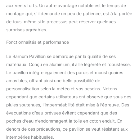
livré avec 8 piquets pour
aux vents forts. Un autre avantage notable est le temps de
garantir la stabilité.
montage qui, s’il demande un peu de patience, est à la portée
BONNE VENTILATION :
de tous, même si le processus peut réserver quelques
Les toits double est
conçu afin que l'air
surprises agréables.
puisse bien circuler à
l'intérieur pour vous
Fonctionnalités et performance
garder au frais; 8 œillets
intégrés offrent une
Le Barnum Pavillion se démarque par la qualité de ses
protection essentielle et
matériaux. Conçu en aluminium, il allie légèreté et robustesse.
un drainage efficace;
Le pavillon intègre également des parois et moustiquaires
Boucle de suspension en
amovibles, offrant ainsi une belle possibilité de
métal pour un retrait
facile des rideaux
personnalisation selon la météo et vos besoins. Notons
SPÉCIFICATIONS DE LA
cependant que certains utilisateurs ont observé que sous des
TONNELLE DE JARDIN :
pluies soutenues, l’imperméabilité était mise à l’épreuve. Des
Dimensions totales : 3,9L
évacuations d’eau prévues évitent cependant que des
x 2,9l x 2,8H m; Hauteur
de l'avanttoit : 1,95 m;
poches d’eau n’endommagent la toile en coton enduit. En
Montage simple et rapide
dehors de ces précautions, ce pavillon se veut résistant aux
à l'aide du manuel
intempéries habituelles.