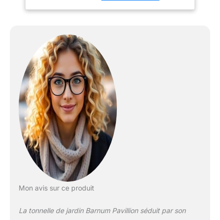
en plein air, vos
barbecues et vos fêtes,
offrant à chacun un abri
tout en offrant beaucoup
d'espace pour profiter de
l'extérieur PAVILLON DE
JARDIN MODULABLE :
Ouvert, semi-ouvert,
fermé, etc... grâce aux 4
rideaux latéraux à
glissières et 4
moustiquaires zippées
fournis, pavillon de jardin
idéal pour vous protéger
efficacement contre le
soleil et les insectes si
besoin (cordons
d'attache pour fixation à
Mon avis sur ce produit
l'armature si inutilisation)
ARMATURE ROBUSTE ET
La tonnelle de jardin Barnum Pavillion séduit par son
STABLE : Tonnelle de