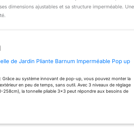
 ses dimensions ajustables et sa structure imperméable. Une
té.
elle de Jardin Pliante Barnum Imperméable Pop up
le : Grâce au système innovant de pop-up, vous pouvez monter la
n extérieur en peu de temps, sans outil. Avec 3 niveaux de réglage
0-258cm), la tonnelle pliable 3x3 peut répondre aux besoins de
ios Protection Complète & Structure Solide : En tissu Oxford 210D
V argenté, la pergola jardin extérieur présente une bonne
nchéité. Les trous de drainage au sommet sont pour faciliter
eau et de la neige. Avec les 8 piquets de sol et les 4 cordes
pouvez utiliser le barnum pliant par temps venteux et pluvieux
Espace Spacieux & Design Flexible : La tonnelle 3x3 m offre un