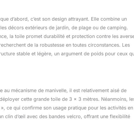
 accueillir 4-6 personnes. Les 2 fenêtres en PE transparent sur
es apportent une vue claire. Les 2 portes zippées peuvent être
s librement pour protéger contre le vent et les parasites. Les
que d’abord, c’est son design attrayant. Elle combine un
en métal sur le dessus peuvent accélérer la circulation de l'air
raîcheur même dans les environnements chauds Léger et Portable
les décors extérieurs de jardin, de plage ou de camping.
cile : À une taille pliée compacte, vous pouvez mettre la tente
e, la toile promet durabilité et protection contre les avers
 le sac de rangement inclus pour un transport pratique en
 recherchent de la robustesse en toutes circonstances. Les
poids de 14,6 kg et la bandoulière, vous pouvez porter facilement
ndant les voyages en plein air Qualité Durable & Application
ructure stable et légère, un argument de poids pour ceux qu
tube métallique antirouille à une épaisseur de la paroi de 0,5
obuste et durable. Le tissu Oxford 210D est solide et résistant à
une utilisation fréquente. Vous pouvez utiliser la tonnelle pliante
scènes en plein air, telles que le camping, la fête de jardin, le
ce au mécanisme de manivelle, il est relativement aisé de
ur déployer cette grande toile de 3 x 3 mètres. Néanmoins, le
r », ce qui confirme son usage pratique pour les activités en
 un clin d’œil avec des bandes velcro, offrant une flexibilité