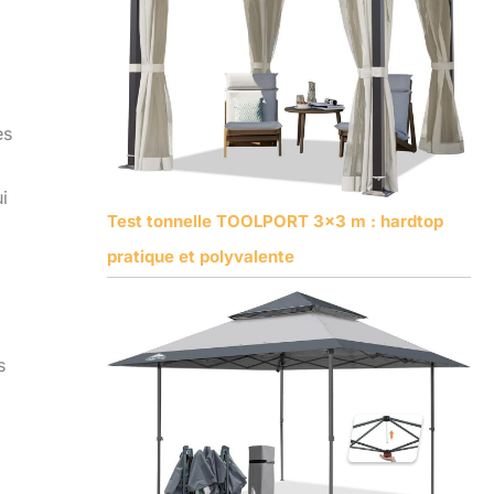
es
i
Test tonnelle TOOLPORT 3×3 m : hardtop
pratique et polyvalente
s