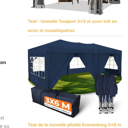
Test : tonnelle Toolport 3×3 m avec toit en
acier et moustiquaires
lon
st
Test de la tonnelle pliable Kronenburg 3×6 m
te ou