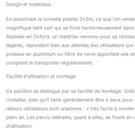
grand espace pour
Design et matériaux
les parois latéral
ouvertes et fermée
En examinant la tonnelle pliante 3x3m, ce que l’on remar
trous de drainage 
pour garder la f
magnifique teint vert qui se fond harmonieusement dans 
pour Rangement Fa
Réalisée en Oxford, un matériau reconnu pour sa résistanc
de réception dans
légères, répondant bien aux attentes des utilisateurs qui
voiture. Avec un 
la pergola 3x3 pe
poteaux en aluminium ou fibre de verre apportent une st
Multi-scènes : En 
comptent la transporter régulièrement.
mm, le cadre est r
la déchirure pour 
Facilité d’utilisation et montage
dans les diverses 
marché, etc.
Ce pavillon se distingue par sa facilité de montage. Grâ
l’installer, bien qu’il faille généralement être à deux po
retours utilisateurs sont unanimes : « très facile à monte
plein air. Les parois latérales, quant à elles, se fixent en
d’utilisation.