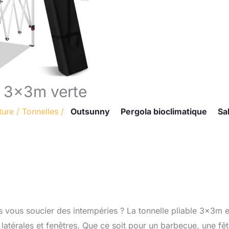
al 3x3m verte
ture
/
Tonnelles
/
Outsunny
Pergola bioclimatique
Sa
 vous soucier des intempéries ? La tonnelle pliable 3x3m e
 latérales et fenêtres. Que ce soit pour un barbecue, une fê