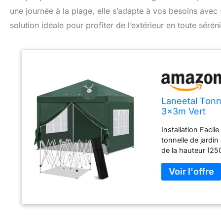
une journée à la plage, elle s’adapte à vos besoins avec
solution idéale pour profiter de l’extérieur en toute séréni
Laneetal Tonn
3x3m Vert
Installation Faci
tonnelle de jardi
de la hauteur (25
différents scénar
avec revêtement U
performance d'éta
l'évacuation de l'
coupe-vent, vous 
sans aucun souci 