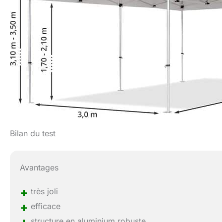
Bilan du test
Avantages
+
très joli
+
efficace
structure en aluminium robuste