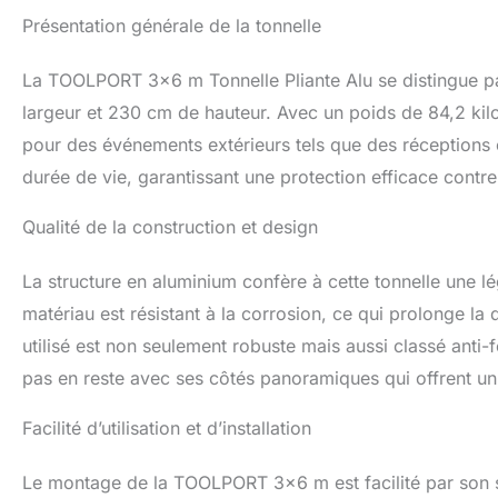
personnes, sans a
Présentation générale de la tonnelle
de transport incl
pliable de récepti
de côtés, câbles 
La TOOLPORT 3×6 m Tonnelle Pliante Alu se distingue p
largeur et 230 cm de hauteur. Avec un poids de 84,2 kil
pour des événements extérieurs tels que des réception
durée de vie, garantissant une protection efficace contre
Qualité de la construction et design
La structure en aluminium confère à cette tonnelle une lé
matériau est résistant à la corrosion, ce qui prolonge la
utilisé est non seulement robuste mais aussi classé anti-f
pas en reste avec ses côtés panoramiques qui offrent un 
Facilité d’utilisation et d’installation
Le montage de la TOOLPORT 3×6 m est facilité par son sys