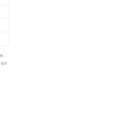
le
 qui