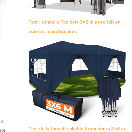
Test : tonnelle Toolport 3×3 m avec toit en
acier et moustiquaires
un
Test de la tonnelle pliable Kronenburg 3×6 m
ste