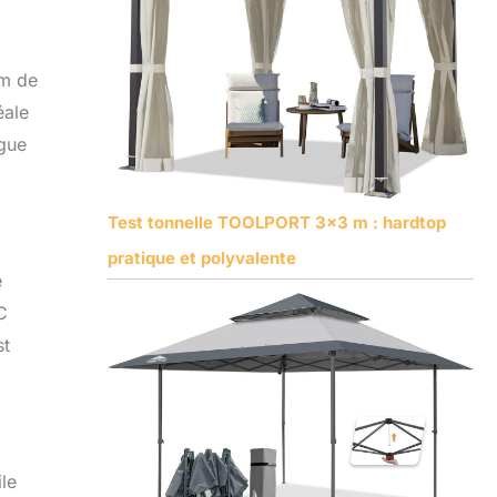
cm de
éale
ngue
Test tonnelle TOOLPORT 3×3 m : hardtop
pratique et polyvalente
e
C
st
le