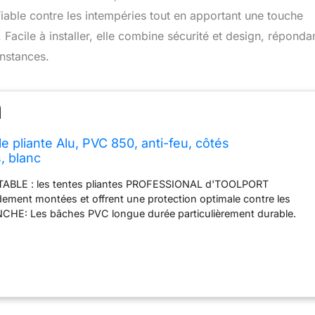
fiable contre les intempéries tout en apportant une touche
acile à installer, elle combine sécurité et design, réponda
onstances.
 pliante Alu, PVC 850, anti-feu, côtés
, blanc
ABLE : les tentes pliantes PROFESSIONAL d'TOOLPORT
dement montées et offrent une protection optimale contre les
NCHE: Les bâches PVC longue durée particulièrement durable.
ifuge. Résistante aux intempéries toute l'année, 100 % étanche -
 protéger des intempéries. COSTRUZIONE MODERNA E
o in alluminio resistente alla corrosione - gambe con profilo
ca 40 mm di spessore con meccanismo di apertura e chiusura a
minio anti ruggine, raggi UV e resistente al meteo. MONTAGE ET
S : la tente s'installe en quelques minutes à une ou deux