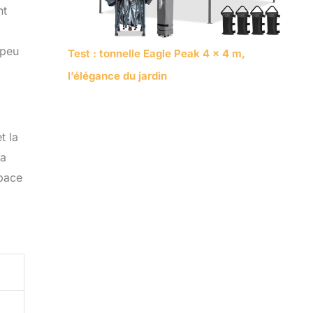
nt
 peu
Test : tonnelle Eagle Peak 4 x 4 m,
l’élégance du jardin
t la
la
space