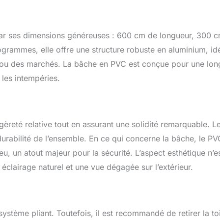
ucun outil nécessaire ! Rangement pratique grâce à la housse
use à la livraison. TOUT EST COMPRIS - EN BREF : tente pliante /
on / mécanisme à ciseau, armature en alu, bâche de toit et toiles
(en option), piquets d'ancrage und notice de montage.
ar ses dimensions généreuses : 600 cm de longueur, 300 
ogrammes, elle offre une structure robuste en aluminium, id
s ou des marchés. La bâche en PVC est conçue pour une lo
 les intempéries.
gèreté relative tout en assurant une solidité remarquable. L
 durabilité de l’ensemble. En ce qui concerne la bâche, le PV
eu, un atout majeur pour la sécurité. L’aspect esthétique n’e
éclairage naturel et une vue dégagée sur l’extérieur.
tème pliant. Toutefois, il est recommandé de retirer la toi