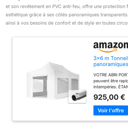
et son revêtement en PVC anti-feu, offre une protection 
esthétique grâce à ses côtés panoramiques transparents. F
ainsi à vos besoins de confort et de style en toutes circ
3x6 m Tonnelle
panoramiques
VOTRE ABRI PORT
peuvent être rapi
intempéries. ÉTA
Certification ign
925,00 €
pour mieux vous
FUNZIONALE: Telai
esagonale di cir
fisarmonica! Allu
RANGEMENT FACILE