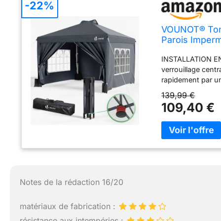
-22%
VOUNOT® Tonn
Parois Imperm
Sac de Transpo
INSTALLATION EN
verrouillage centr
rapidement par un
déplier légèremen
139,99 €
le bouton centra
109,40 €
UV : Dotée d'un t
efficacement 99%
imperméable, capa
ce soit par temps
paisible et conf
acier solide assur
sable, 4 cordes de
Notes de la rédaction 16/20
votre tranquillit
peuvent être ajus
améliorés empêche
matériaux de fabrication :
de ventilation, pe
résistance aux intempéries :