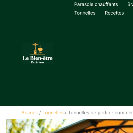
Aller
Parasols chauffants
Br
au
Tonnelles
Recettes
contenu
Accueil
Tonnelles
Tonnelles de jardin : comment