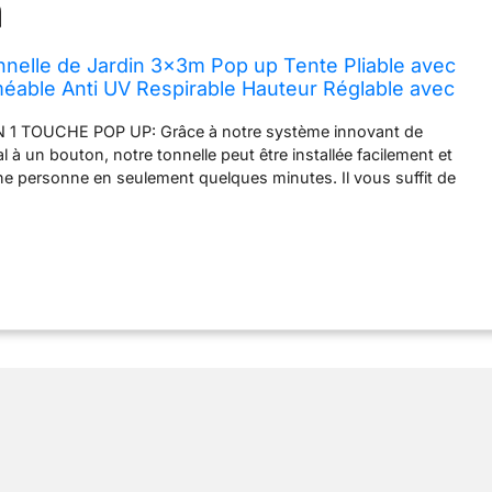
elle de Jardin 3x3m Pop up Tente Pliable avec
éable Anti UV Respirable Hauteur Réglable avec
rt Installation Facile Gris
 1 TOUCHE POP UP: Grâce à notre système innovant de
al à un bouton, notre tonnelle peut être installée facilement et
e personne en seulement quelques minutes. Il vous suffit de
t le cadre sur une surface plane, puis d'appuyer doucement sur
l pour déployer entièrement la tonnelle. IMPERMÉABLE ET ANTI-
oit revêtu d'une couche argentée, notre tonnelle peut bloquer
 des rayons UV. Son toit en 100% polyester est également
ble de supporter jusqu'à 1200pa de pression d'eau. Ainsi, que
 ensoleillé ou pluvieux, vous pouvez profiter d'un moment
ortable sous notre tonnelle. ROBUSTE ET DURABLE : Son cadre en
e une stabilité par tous les temps, et elle est livrée avec 4 sacs de
 fixation et 8 piquets pour une stabilité maximale, garantissant
é d'esprit. UTILISATION PRATIQUE : Les quatre pieds du cadre
tés à trois hauteurs différentes selon vos besoins et les boutons
nt le pincement des doigts. Le toit est équipé d'une ouverture
rmettant une circulation d'air efficace. De plus, la tonnelle est