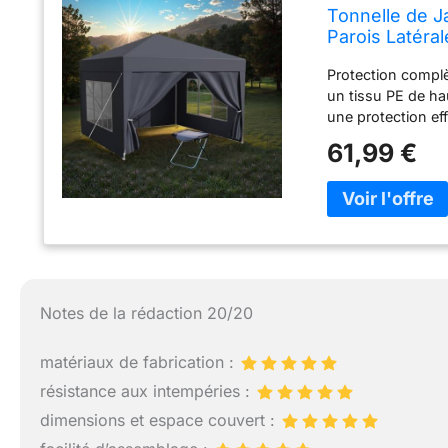
Tonnelle de J
Parois Latéra
Camping-Marc
Protection complè
Transport, An
un tissu PE de ha
une protection eff
étanche et ses cou
61,99 €
en plein été ou so
soucis de météo gr
conception anti-v
renforcé, offrant
de cordes de tens
modérés. Contrair
design avec tubes 
déformation ou e
Notes de la rédaction 20/20
Adaptabilité et es
tonnelle de jardin
matériaux de fabrication :
fêtes dans le jard
transparentes et 
résistance aux intempéries :
l’ombre, la ventil
dimensions et espace couvert :
extérieur modulab