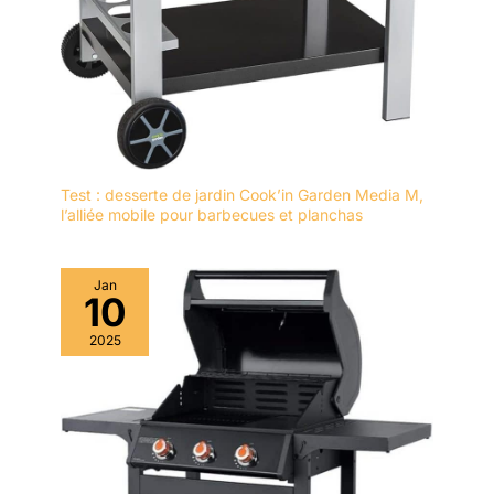
Test : desserte de jardin Cook’in Garden Media M,
l’alliée mobile pour barbecues et planchas
Jan
10
2025