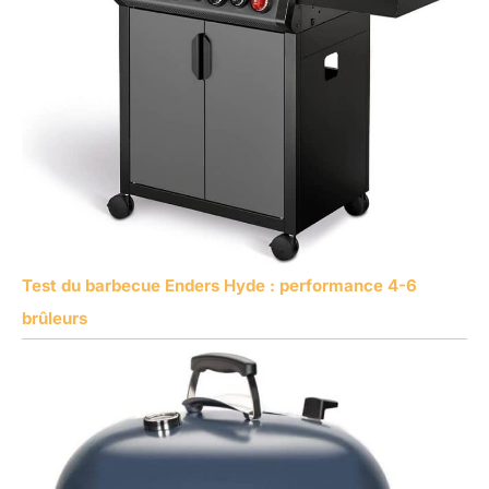
Test du barbecue Enders Hyde : performance 4-6
brûleurs