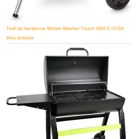
Test du barbecue Weber Master-Touch GBS C-5750
bleu ardoise