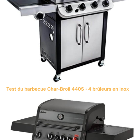
Test du barbecue Char-Broil 440S : 4 brûleurs en inox