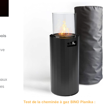
bois
ive
naux
des
Test de la cheminée à gaz BINO Planika :