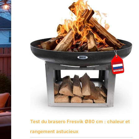
Test du brasero Fresvik Ø80 cm : chaleur et
rangement astucieux