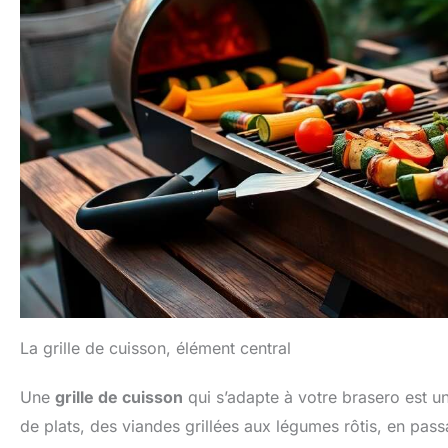
La grille de cuisson, élément central
Une
grille de cuisson
qui s’adapte à votre brasero est u
de plats, des viandes grillées aux légumes rôtis, en passa