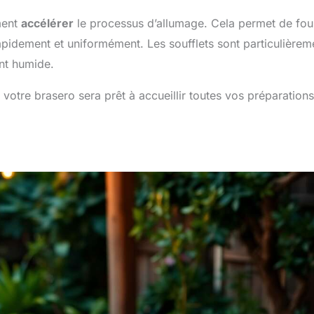
ment
accélérer
le processus d’allumage. Cela permet de fou
apidement et uniformément. Les soufflets sont particulièrem
ent humide.
votre brasero sera prêt à accueillir toutes vos préparations