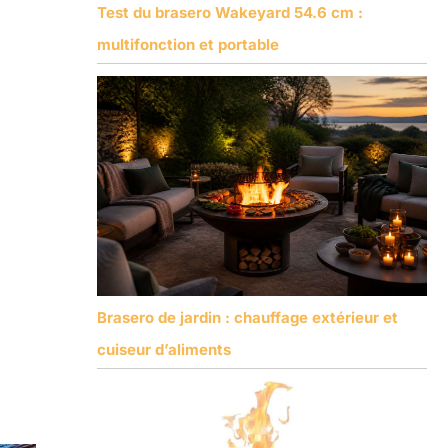
Test du brasero Wakeyard 54.6 cm :
multifonction et portable
Brasero de jardin : chauffage extérieur et
cuiseur d’aliments