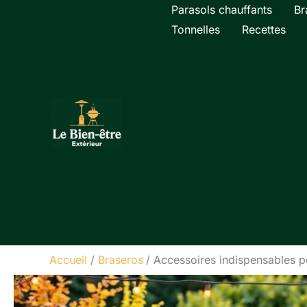
Aller
Parasols chauffants
Br
au
Tonnelles
Recettes
contenu
Accueil
Braseros
Accessoires indispensables 