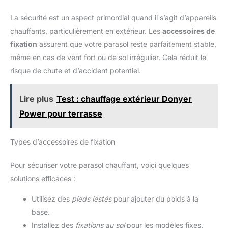
champignon chauffant est
équipé d'une sécurité anti-
basculement. L'effet réflecteur
La sécurité est un aspect primordial quand il s’agit d’appareils
de ce radiateur assure en outre
chauffants, particulièrement en extérieur. Les
accessoires de
un développement de chaleur
dirigé dans toutes les
fixation
assurent que votre parasol reste parfaitement stable,
directions.
même en cas de vent fort ou de sol irrégulier. Cela réduit le
risque de chute et d’accident potentiel.
Lire plus
Test : chauffage extérieur Donyer
Power pour terrasse
Types d’accessoires de fixation
Pour sécuriser votre parasol chauffant, voici quelques
solutions efficaces :
Utilisez des
pieds lestés
pour ajouter du poids à la
base.
Installez des
fixations au sol
pour les modèles fixes.