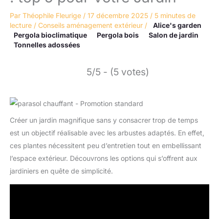
Par
Théophile Fleurige
/
17 décembre 2025
/
5 minutes de
lecture
/
Conseils aménagement extérieur
/
Alice's garden
Pergola bioclimatique
Pergola bois
Salon de jardin
Tonnelles adossées
5/5 - (5 votes)
Créer un jardin magnifique sans y consacrer trop de temps
est un objectif réalisable avec les arbustes adaptés. En effet,
ces plantes nécessitent peu d’entretien tout en embellissant
l’espace extérieur. Découvrons les options qui s’offrent aux
jardiniers en quête de simplicité.