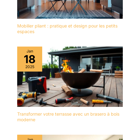
Mobilier pliant : pratique et design pour les petits
espaces
Jan
18
2025
Transformer votre terrasse avec un brasero à bois
moderne
Jan