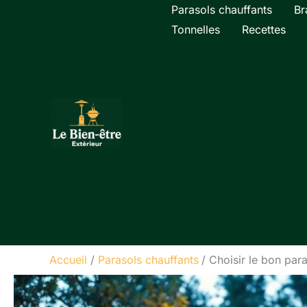
Aller
Parasols chauffants
Br
au
Tonnelles
Recettes
contenu
Accueil
Parasols chauffants
Choisir le bon para