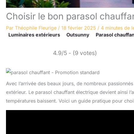
Choisir le bon parasol chauffan
Par
Théophile Fleurige
/
18 février 2025
/
4 minutes de l
Luminaires extérieurs
Outsunny
Parasol chauffan
4.9/5 - (9 votes)
Avec l’arrivée des beaux jours, de nombreux passionnés d
extérieur. Le parasol chauffant électrique devient ainsi l
températures baissent. Voici un guide pratique pour chois