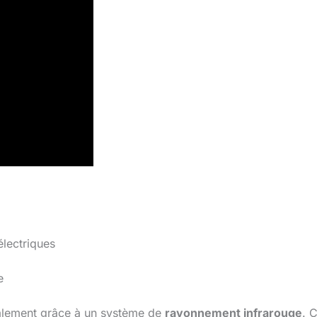
électriques
e
palement grâce à un système de
rayonnement infrarouge
. 