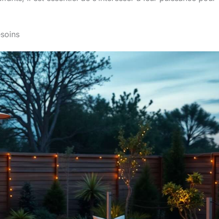
bouton de contrôle et
maintenez-le appuyé en
même temps que le
bouton d'allumage. Votre
esoins
appareil de chauffage est
maintenant prêt à être
utilisé, à vous de choisir
votre température idéale
Les deux petites roulettes
vous permettront de
déplacer votre parasol
chauffant aisément d'un
bout à l'autre de votre
terrasse pour en profiter
où bon vous semble.
Dimensions : Parasol
chauffant : H 221cm -
Réservoir : Ø 38 × H
75cm - Matières : Parasol
chauffant : acier - Écran
pare-flamme : acier
inoxydable - Couleurs :
Parasol chauffant : noir -
Housse de protection :
noire - À monter (notice