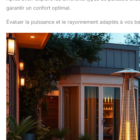
températures élevées. Il
garantir un confort optimal.
garantit une diffusion
sécurisée de la chaleur
tout en offrant une vue
Évaluer la puissance et le rayonnement adaptés à vos b
imprenable sur les
flammes pour une
ambiance chaleureuse.
Compatibilité Polyvalente
: Bien qu'idéal pour les
parasols chauffants, ce
tube convient également
comme verre de
cheminée extérieur ou
pour certains modèles de
poêles à granulés. Il peut
remplacer des tubes
d'origine plus courts, à
condition que le diamètre
de 10 cm soit
scrupuleusement
respecté pour l'insertion.
Installation Rapide et
Directe : Remplacez votre
tube fissuré ou cassé en
quelques minutes. Grâce