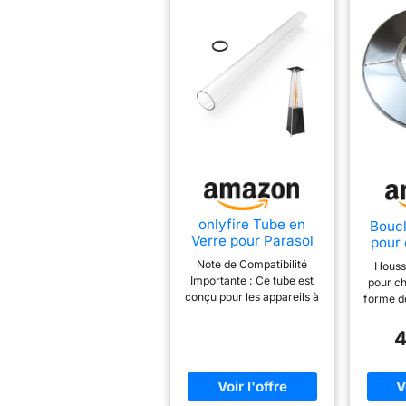
onlyfire Tube en
Boucl
Verre pour Parasol
pour
Chauffant à Gaz, 125
te
Note de Compatibilité
Houss
x 10 cm
ré
Importante : Ce tube est
pour c
chal
conçu pour les appareils à
forme de
exte
structure carrée (4
pour 
détac
faces). Il n'est PAS
jardi
4
en
compatible avec les
alumin
modèles dont le bouclier
une exc
réf
radiant supérieur
de l
chal
(réflecteur) est de forme
longu
p