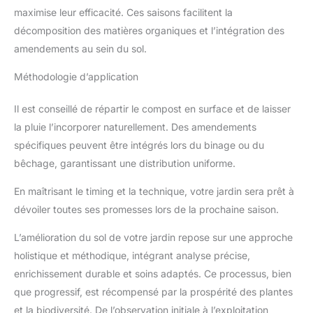
dispersion dans les sols. Il a été élaboré en France par notre
maximise leur efficacité. Ces saisons facilitent la
équipe R&D et produit en Allemagne. Nos étuits intègrent 40 %
de plastique recyclé et sont recyclables.
décomposition des matières organiques et l’intégration des
amendements au sein du sol.
Méthodologie d’application
Il est conseillé de répartir le compost en surface et de laisser
la pluie l’incorporer naturellement. Des amendements
spécifiques peuvent être intégrés lors du binage ou du
bêchage, garantissant une distribution uniforme.
En maîtrisant le timing et la technique, votre jardin sera prêt à
dévoiler toutes ses promesses lors de la prochaine saison.
L’amélioration du sol de votre jardin repose sur une approche
holistique et méthodique, intégrant analyse précise,
enrichissement durable et soins adaptés. Ce processus, bien
que progressif, est récompensé par la prospérité des plantes
et la biodiversité. De l’observation initiale à l’exploitation