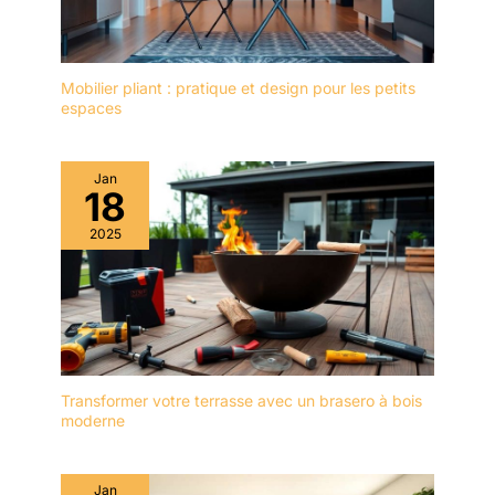
Mobilier pliant : pratique et design pour les petits
espaces
Jan
18
2025
Transformer votre terrasse avec un brasero à bois
moderne
Jan