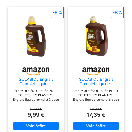
-8%
-8%
SOLABIOL Engrais
SOLABIOL Engrais
Complet Liquide -
Complet Liquide -
Jusqu'à 100L de Solution
Jusqu'à 250L de Solution
FORMULE ÉQUILIBRÉE POUR
FORMULE ÉQUILIBRÉE POUR
- 1L
- 2,5L
TOUTES LES PLANTES :
TOUTES LES PLANTES :
Engrais liquide complet à base
Engrais liquide complet à base
d’azote, phosphore et potasse
d’azote, phosphore et potasse
(NPK 3-2-5) pour une
(NPK 3-2-5) pour une
10,90 €
18,90 €
croissance harmonieuse, une
croissance harmonieuse, une
9,99 €
17,35 €
floraison généreuse et un
floraison généreuse et un
feuillage éclatant. Idéal pour
feuillage éclatant. Idéal pour
toutes les cultures : plantes
toutes les cultures : plantes
d’intérieur, balcon, potager et
d’intérieur, balcon, potager et