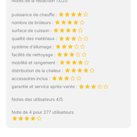
Notes de la rédaction 13/20
Dimensions : Barbecue :
L 100 x l 51 x H 98cm -
puissance de chauffe :
Surface de cuisson : L 53
nombre de brûleurs :
× l 33,5cm - Matières :
Structure : acier peint -
surface de cuisson :
Couleurs : Barbecue :
qualité des matériaux :
noir - Panneau de
système d’allumage :
contrôle : silver - À
facilité de nettoyage :
monter (notice incluse) -
Garantie 2 ans -
mobilité et rangement :
Livraison en 1 colis en
distribution de la chaleur :
pas de porte, en bas
accessoires inclus :
d'immeuble
garantie et service après-vente :
Notes des utilisateurs 4/5
Note de 4 pour 277 utilisateurs