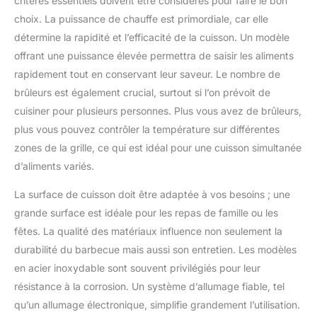
critères essentiels doivent être considérés pour faire le bon
température de travail
choix. La puissance de chauffe est primordiale, car elle
avec ses 14,9 kW au
total. Nettoyage rapide :
détermine la rapidité et l’efficacité de la cuisson. Un modèle
la zone infrarouge
offrant une puissance élevée permettra de saisir les aliments
principale atteint des
rapidement tout en conservant leur saveur. Le nombre de
températures allant
brûleurs est également crucial, surtout si l’on prévoit de
jusqu'à 800 °C et
cuisiner pour plusieurs personnes. Plus vous avez de brûleurs,
contient un brûleur
latéral en céramique
plus vous pouvez contrôler la température sur différentes
intégré, idéal pour griller
zones de la grille, ce qui est idéal pour une cuisson simultanée
la viande en même
d’aliments variés.
temps. La zone Prime-
Zone attire tous les
La surface de cuisson doit être adaptée à vos besoins ; une
regards de chaque
grande surface est idéale pour les repas de famille ou les
barbecue et assure une
vitesse de cuisson
fêtes. La qualité des matériaux influence non seulement la
nettement plus rapide –
durabilité du barbecue mais aussi son entretien. Les modèles
jusqu'à 800 °C. Viande
en acier inoxydable sont souvent privilégiés pour leur
extrêmement juteuse et
résistance à la corrosion. Un système d’allumage fiable, tel
croûte croustillante
garanties. Agréable à
qu’un allumage électronique, simplifie grandement l’utilisation.