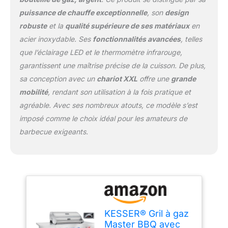
portes battantes à
thermomètre intégré, il
puissance de chauffe exceptionnelle
, son
design
double paroi et le
en résulte une parfaite
robuste
et la
qualité supérieure de ses matériaux
en
couvercle en acier
régulation de la chaleur.
inoxydable brossé. La
acier inoxydable. Ses
fonctionnalités avancées
, telles
L'allumage piézo
surface de cuisson extra
confortable et sans
que l’éclairage LED et le thermomètre infrarouge,
large assure une
usure complète le plaisir
garantissent une maîtrise précise de la cuisson. De plus,
préparation rapide, ce qui
du barbecue de manière
sa conception avec un
chariot XXL
offre une
grande
vous donne
optimale.
suffisamment d'espace
mobilité
, rendant son utilisation à la fois pratique et
pour fournir à vos invités
agréable. Avec ses nombreux atouts, ce modèle s’est
des steaks, des
imposé comme le choix idéal pour les amateurs de
saucisses et des
barbecue exigeants.
légumes grillés. Agréable
à porter : tous les
brûleurs à gaz peuvent
être réglés et sont
équipés d'un éclairage
LED moderne qui ajoute
un point fort
supplémentaire à votre
KESSER® Gril à gaz
jardin. Grâce à
Master BBQ avec