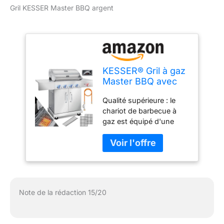
Gril KESSER Master BBQ argent
KESSER® Gril à gaz
Master BBQ avec
thermomètre 800°C
Qualité supérieure : le
infrarouge et gril,
chariot de barbecue à
éclairage LED,
gaz est équipé d'une
céramique 4+1
zone Prime Zone
brûleurs en acier
infrarouge de 800 °C.
inoxydable XXL
Grâce à son design et à
Chariot à barbecue,
sa finition de qualité
brûleur latéral,
supérieure en acier
bouteille de gaz,
inoxydable, en acier
argent
Note de la rédaction 15/20
émaillé de qualité
supérieure et ses pièces
en acier, le barbecue de