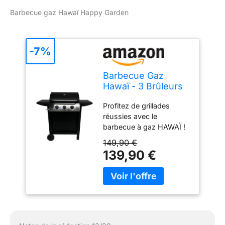
Barbecue gaz Hawaï Happy Garden
-7%
Barbecue Gaz
Hawaï - 3 Brûleurs
8,4 kW
Profitez de grillades
Butane/Propane - 2
réussies avec le
Tablettes - HAPPY
barbecue à gaz HAWAÏ !
GARDEN
Allumage facile : Piezo
149,90 €
intégré pour démarrer la
139,90 €
cuisson en un seul geste
Mobilité pratique : Deux
roues pour déplacer le
barbecue sans effort
Format compact : Parfait
pour les balcons,
terrasses ou jardins