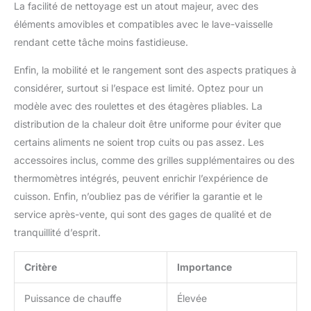
porter : en outre, la
La facilité de nettoyage est un atout majeur, avec des
fumée est nettement
éléments amovibles et compatibles avec le lave-vaisselle
moins élevée par rapport
rendant cette tâche moins fastidieuse.
aux barbecues au
charbon de bois
Enfin, la mobilité et le rangement sont des aspects pratiques à
traditionnels et vous
considérer, surtout si l’espace est limité. Optez pour un
permet ainsi également
une expérience de
modèle avec des roulettes et des étagères pliables. La
barbecue parfaite sur
distribution de la chaleur doit être uniforme pour éviter que
votre balcon et votre
certains aliments ne soient trop cuits ou pas assez. Les
terrasse sur le toit sans
accessoires inclus, comme des grilles supplémentaires ou des
déranger vos voisins.
Grâce à la commande de
thermomètres intégrés, peuvent enrichir l’expérience de
chaque brûleur et au
cuisson. Enfin, n’oubliez pas de vérifier la garantie et le
thermomètre intégré, il
service après-vente, qui sont des gages de qualité et de
en résulte une parfaite
tranquillité d’esprit.
régulation de la chaleur.
L'allumage piézo
confortable et sans
Critère
Importance
usure complète le plaisir
du barbecue de manière
Puissance de chauffe
Élevée
optimale.