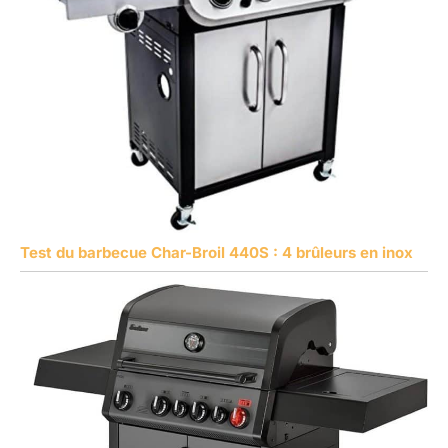
Test du barbecue Char-Broil 440S : 4 brûleurs en inox