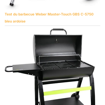
Test du barbecue Weber Master-Touch GBS C-5750
bleu ardoise