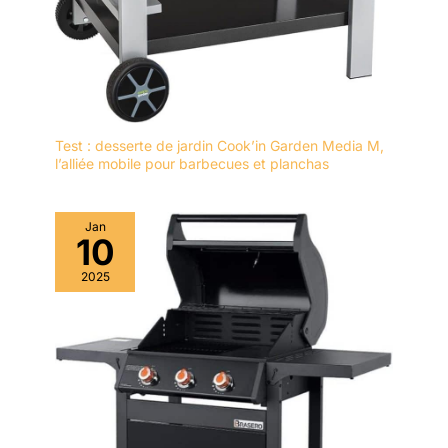
Test : desserte de jardin Cook’in Garden Media M,
l’alliée mobile pour barbecues et planchas
Jan
10
2025