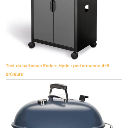
Test du barbecue Enders Hyde : performance 4-6
brûleurs