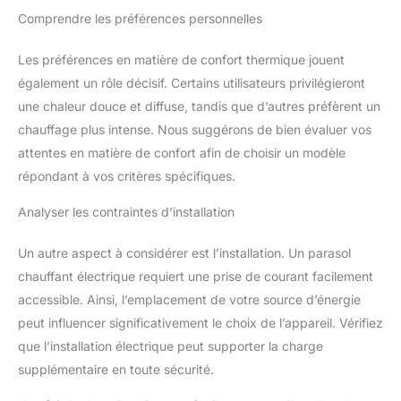
des piquets (à noter : piquets non fournis). ROUES POUR LA
colis en pas de porte, en bas
autre odeur ou produit chimique
Comprendre les préférences personnelles
PORTABILITÉ : Doté de deux roues de 5,8 cm, cet appareils de
d'immeuble
nocif. La chaleur est absorbée
chauffage extérieu au propane mobile se déplace aisément où
directement par les personnes
vous le souhaitez, offrant ainsi une solution de chauffage
et les objets environnants, sans
Les préférences en matière de confort thermique jouent
extérieur très pratique. DIMENSIONS : Dimensions hors tout :
perte de chaleur à l'air libre.
82 L x 82 P x 223 H cm. Consommation de gaz : 945 g/h.
également un rôle décisif. Certains utilisateurs privilégieront
Compartiment pour bouteille de gaz : Ø 38 x 71 H cm. Montage
requis. La bouteille de gaz, le détendeur et le tuyau sont
une chaleur douce et diffuse, tandis que d’autres préfèrent un
nécessaires mais non fournis.
chauffage plus intense. Nous suggérons de bien évaluer vos
attentes en matière de confort afin de choisir un modèle
répondant à vos critères spécifiques.
Analyser les contraintes d’installation
Un autre aspect à considérer est l’installation. Un parasol
chauffant électrique requiert une prise de courant facilement
accessible. Ainsi, l’emplacement de votre source d’énergie
peut influencer significativement le choix de l’appareil. Vérifiez
que l’installation électrique peut supporter la charge
supplémentaire en toute sécurité.