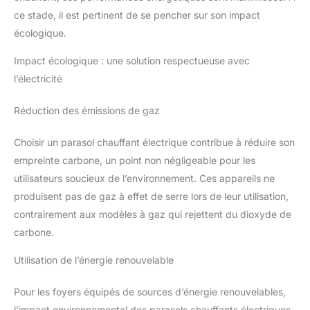
chambre à coucher, mais aussi comme espace temporaire pour
les invités qui séjournent. En outre, il est adapté pour diverses
ce stade, il est pertinent de se pencher sur son impact
applications telles que balcon et terrasse. Stabilité et durabilité
: soutenu par des tubes métalliques robustes, notre cloison de
écologique.
séparation offre une structure stable et solide. Le tissu est
fabriqué en polyester de haute qualité, qui ne se déchire pas
Impact écologique : une solution respectueuse avec
ou ne s'use pas facilement, et est facile à nettoyer, garantissant
une longue période d'utilisation. Montage simple et utilisation
l’électricité
flexible : notre paravent se monte rapidement et facilement et
grâce à sa flexibilité offre une adaptation à différents angles et
espaces. Le fond est doté d’une fermeture en velcro, qui
Réduction des émissions de gaz
permet un démontage et un réassemblage faciles. Les
supports robustes en fer et les charnières pivotantes
garantissent une connexion sécurisée.
Choisir un parasol chauffant électrique contribue à réduire son
empreinte carbone, un point non négligeable pour les
utilisateurs soucieux de l’environnement. Ces appareils ne
produisent pas de gaz à effet de serre lors de leur utilisation,
contrairement aux modèles à gaz qui rejettent du dioxyde de
carbone.
Utilisation de l’énergie renouvelable
Pour les foyers équipés de sources d’énergie renouvelables,
l’impact environnemental des parasols chauffants électriques