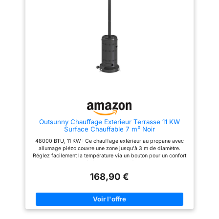
pas et se mariera à la perfection
laisser choisir la hauteur de
à toutes les terrasses ou patios,
votre parasol et pour bloquer ce
quel que soit le mobilier de
dernier dans la position
jardin qui y est installé. Ce
sélectionnée. PROFITEZ DE VOS
chauffage d'appoint au gaz est
SOIRÉES EN EXTÉRIEUR :
simple d'utilisation et très
Composé d'un corps en alliage
sécurisant. Allumez-le
d'aluminium et d'un support en
facilement en ouvrant la valve
acier inoxydable, l'appareil de
de la bouteille de gaz. Tournez
chauffage est conforme à la
ensuite le bouton de contrôle et
norme IP44 et résiste à la rouille
maintenez-le appuyé en même
et à l'eau pour résister aux
temps que le bouton
éléments extérieurs. Les lampes
d'allumage. Votre appareil de
de haute qualité ont une longue
chauffage est maintenant prêt à
durée de vie allant jusqu'à
être utilisé, à vous de choisir
8000 heures. SÉCURITÉ
votre température idéale Les
D'UTILISATION : En cas de
Outsunny Chauffage Exterieur Terrasse 11 KW
deux petites roulettes vous
basculement accidentel, le
Surface Chauffable 7 m² Noir
permettront de déplacer votre
chauffage électrique s'éteint
parasol chauffant aisément d'un
automatiquement. Le chauffage
48000 BTU, 11 KW : Ce chauffage extérieur au propane avec
bout à l'autre de votre terrasse
possède une grille de
allumage piézo couvre une zone jusqu'à 3 m de diamètre.
pour en profiter où bon vous
protection pour éviter les
Réglez facilement la température via un bouton pour un confort
semble. Dimensions : Parasol
contacts involontaires et tout
optimal lors de vos événements en extérieur. PROTECTION
chauffant : H 221cm - Réservoir
risque de brûlure. CHAUFFAGE
CONTRE LE BASCULEMENT : Pour une sécurité optimale, ce
: Ø 38 × H 75cm - Matières :
ÉCONOME EN ÉNERGIE : Les
168,90 €
chauffage d'extérieur s'arrête automatiquement en cas de
Parasol chauffant : acier - Écran
chauffages électriques
basculement. À un angle de 45°, il s'éteint immédiatement pour
pare-flamme : acier inoxydable
fonctionnent silencieusement,
éviter tout risque d'accident et garantir la sécurité des
- Couleurs : Parasol chauffant :
ce qui est idéal pour les
utilisateurs. STABILITÉ : Avec sa base large, ce chauffage de
noir - Housse de protection :
environnements sensibles au
terrasse reste stable et bien équilibré dans votre jardin. Il est
noire - À monter (notice incluse)
bruit et n'émet jamais de
équipé de trois trous pré-percés pour l'ancrage au sol avec
- Garantie 2 ans - Livraison en 1
dioxyde de carbone ni aucune