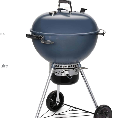
me.
cuire