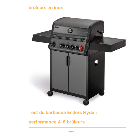
brûleurs en inox
Test du barbecue Enders Hyde :
performance 4-6 brûleurs