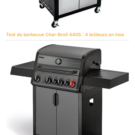
Test du barbecue Char-Broil 440S : 4 brûleurs en inox