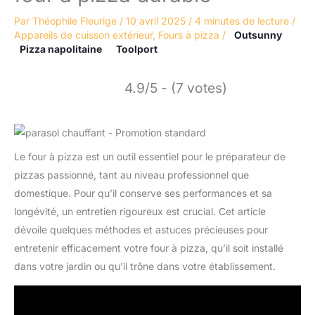
Par
Théophile Fleurige
/
10 avril 2025
/
4 minutes de lecture
/
Appareils de cuisson extérieur
,
Fours à pizza
/
Outsunny
Pizza napolitaine
Toolport
4.9/5 - (7 votes)
Le four à pizza est un outil essentiel pour le préparateur de
pizzas passionné, tant au niveau professionnel que
domestique. Pour qu’il conserve ses performances et sa
longévité, un entretien rigoureux est crucial. Cet article
dévoile quelques méthodes et astuces précieuses pour
entretenir efficacement votre four à pizza, qu’il soit installé
dans votre jardin ou qu’il trône dans votre établissement.