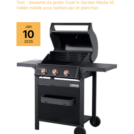
Test : desserte de jardin Cook’in Garden Media M,
l’alliée mobile pour barbecues et planchas
Jan
10
2025