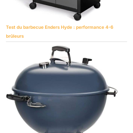
Test du barbecue Enders Hyde : performance 4-6
brûleurs