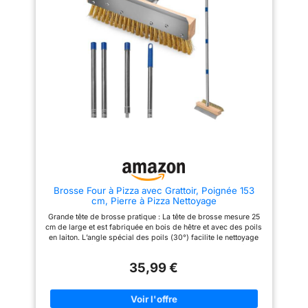
de farine de tomber facilement.
métallique de qualité
Leur manche long permet de
supérieure, rend le rangement
rester à distance de la chaleur
et le retrait des pizzas une
du four à pizza Multi-usage
véritable brise. Elle vous
Couteau Pizza: A la difference
protège efficacement des
d'une roulette pizza, vous
brûlures tout en vous permettant
pouvez l'utiliser comme coupe-
de déposer délicatement vos
fromage, coupe-pâte.Cet
délicieuses pizzas maison
accessoire de découpe pizza
directement sur la pierre à
possède une poignée
pizza ou dans le four, sans
confortable pour vous aider à
aucune fausse manœuvre. Sa
garder une prise ferme pendant
légèreté et sa simplicité
son utilisation. Un couvre-lame
d'utilisation en font un outil
de protection permet un
idéal, aussi bien pour les
rangement sûr et préserve le
cuisiniers amateurs à la maison
tranchant de la lame du pizza
que pour les professionnels du
cutter Brosse pour four à pizza
secteur. [ Pelle pizza perforée
démontable:La brosse pour four
pour une meilleure manipulation
Brosse Four à Pizza avec Grattoir, Poignée 153
à pizza de 22 pouces de long
] - La pelle à pizza perforée est
cm, Pierre à Pizza Nettoyage
convient à la plupart des fours
facile à manipuler et précise
extérieurs et des pierres à
lors de la mise de la pizza au
Grande tête de brosse pratique : La tête de brosse mesure 25
pizza. Il y a un grattoir en acier
four. Les trous permettent
cm de large et est fabriquée en bois de hêtre et avec des poils
inoxydable sur le dessus de la
l'évacuation de l'excédent de
en laiton. L’angle spécial des poils (30°) facilite le nettoyage
brosse à four à pizza pour
farine, évitant ainsi les brûlures
des coins et fait gagner du temps lors du nettoyage des fours.
éliminer facilement les résidus
et les goûts amers, garantissant
Elle est pratique pour nettoyer les fours à pizza, les pierres à
alimentaires tenaces Facile à
une cuisson uniforme et une
35,99 €
pizza et les grilles de gril Longs manches amovibles :
nettoyer et à ranger: Les bords
croûte parfaite. Les manches en
Disponibles en longueurs totales de 77 cm, 115 cm ou 153 cm.
des pelles à pizza et des
aluminium des deux pelles à
Le manche en aluminium est amovible pour une flexibilité
couteaux à pizza sont lisses
pizza sont robustes, durables et
optimale et s’adapte à diverses tâches de nettoyage du four.
pour un nettoyage facile.
amovibles. [ Couteau à pizza