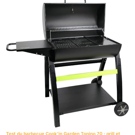
Test du barbecue Cook’in Garden Tonino 70 : grill et