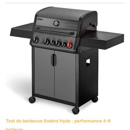
Test du barbecue Enders Hyde : performance 4-6
brûleurs