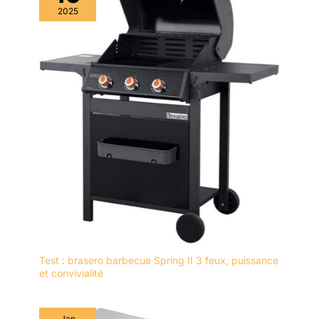
encombrant dans la
classiques, amusants ou
2025
cuisine. Ils sont un
blancs uni. Ces assiettes
accessoire indispensable
rondes se fondent
pour toute cuisine, en
parfaitement dans
particulier lorsqu'il s'agit
n'importe quelle
de présenter les plats
décoration de table, que
italiens avec style.
ce soit pour un repas
quotidien ou un buffet
italien spécial. ✔️ Gain de
place et pratique : les
assiettes sont empilables
et donc idéales pour un
rangement peu
encombrant dans la
cuisine. Ils sont un
accessoire indispensable
pour toute cuisine,
Test : brasero barbecue Spring II 3 feux, puissance
surtout quand il s'agit de
et convivialité
présenter des plats
italiens avec style.
Jan