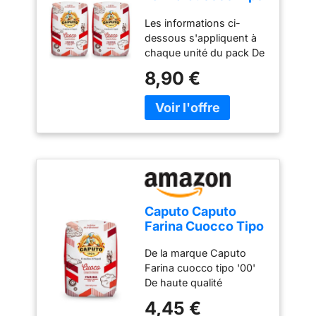
'00' / 2 paquet de
Les informations ci-
1000
dessous s'appliquent à
grammes/Qualité
chaque unité du pack De
Premium
la marque Caputo Farina
d'Italie/Riche en
8,90 €
cuocco tipo '00' De
protéines. 1.00 kg
haute qualité Contenu: 1
1000.00 ml
x 1000 gr Produits
(L'emballage peut
authentiques pour la
varier)
cuisine italienne Qualité
Premium d'italie
Caputo Caputo
Farina Cuocco Tipo
'00' / 1 paquet de
De la marque Caputo
1000
Farina cuocco tipo '00'
grammes/Qualité
De haute qualité
Premium
Contenu: 1 x 1000 gr
d'Italie/Riche en
4,45 €
Produits authentiques
protéines. 1.00 kg