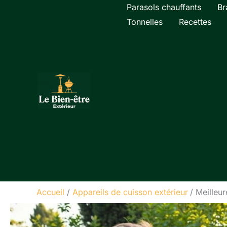
Aller
Parasols chauffants
Br
au
Tonnelles
Recettes
contenu
Accueil
Appareils de cuisson extérieur
Meilleur