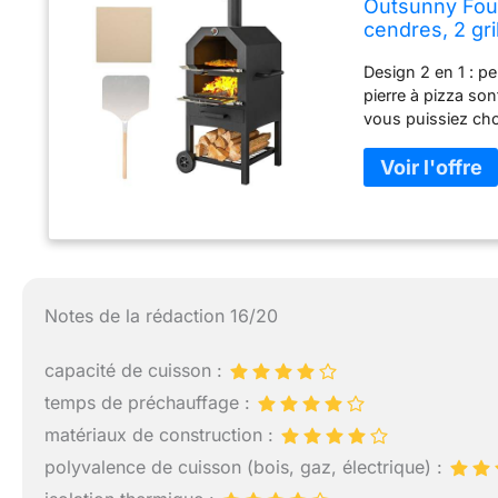
Outsunny Four
cendres, 2 gri
thermomètre, 
Design 2 en 1 : pe
pierre à pizza so
vous puissiez cho
compartiment à c
dessous pour vers
inférieure pour u
objets Boîtier en 
avec revêtement en
outre, il est équi
- Idéal pour une 
de la température
Notes de la rédaction 16/20
: évacue la fumée 
environnement san
capacité de cuisson :
chaleur et la fum
effort - Idéal pou
temps de préchauffage :
retrait pratique D
matériaux de construction :
L x 30,5 l cm, ét
polyvalence de cuisson (bois, gaz, électrique) :
inférieur : 10 kg,