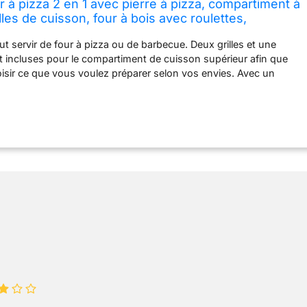
 à pizza 2 en 1 avec pierre à pizza, compartiment à
lles de cuisson, four à bois avec roulettes,
pour jardin, camping, noir
ut servir de four à pizza ou de barbecue. Deux grilles et une
nt incluses pour le compartiment de cuisson supérieur afin que
isir ce que vous voulez préparer selon vos envies. Avec un
harbon rabattable et un compartiment à cendres coulissant en
er facilement le charbon de bois et enlever les cendres. Étagère
n rangement facile et pratique du charbon de bois ou d'autres
acier avec protection contre la pluie : un boîtier en métal robuste
 poudre résistant à la chaleur, aux rayures et à la rouille. En
pé d'un couvercle de protection pour protéger l'eau et la poussière
utilisation en extérieur Thermomètre intégré : vous garde informé
 intérieure pour éviter que votre pizza ne brûle. Longue cheminée
et la laisse s'échapper en toute sécurité par le haut pour un
s fumée à chaque utilisation. Ou éteignez-le pour stocker la
ée Deux roues : vous permettent de déplacer le four à pizza sans
r un rangement peu encombrant lorsqu'il n'est pas utilisé et un
imensions du produit : 66 L x 45 l x 158 H cm, pierre à pizza : 30,5
agère de rangement : 42 L x 37 l cm, charge maximale du plateau
 montage requis