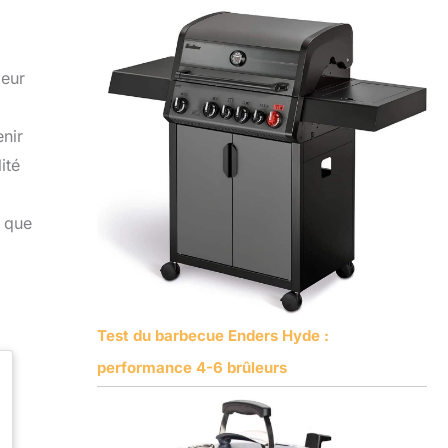
leur
enir
ité
i que
Test du barbecue Enders Hyde :
performance 4-6 brûleurs