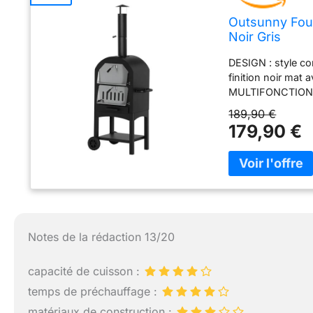
Outsunny Four
Noir Gris
DESIGN : style co
finition noir ma
MULTIFONCTION : i
cuire du pain, de
189,90 €
NOMBREUX ÉQUIPEM
179,90 €
refractaire inclu
PRATIQUE : tiroir
CONTRÔLE OPTIMA
jauge de tempéra
à la perfection) 
Notes de la rédaction 13/20
capacité de cuisson :
temps de préchauffage :
matériaux de construction :