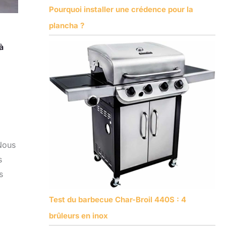
Pourquoi installer une crédence pour la
plancha ?
à
 Nous
s
s
Test du barbecue Char-Broil 440S : 4
brûleurs en inox