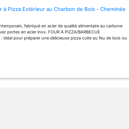
 à Pizza Extérieur au Charbon de Bois - Cheminée
ntemporain, fabriqué en acier de qualité alimentaire au carbone
t avec portes en acier inox. FOUR À PIZZA/BARBECUE
déal pour préparer une délicieuse pizza cuite au feu de bois ou
 la viande fumé ou non, du poisson, des légumes, etc.
ENTS : plateforme combustible à charbon intégrée, pierre
se, étagère inférieure, roulettes, poignée NETTOYAGE FACILE,
 à cendres amovible : nettoyage facile après chaque cuisson
L DE LA TEMPÉRATURE : cheminée + conduits d'aération +
ture (chaleur du four mieux régulée pour une cuisson et fumage
- Norme EN1860