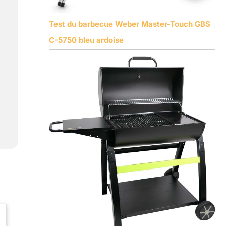
Test du barbecue Weber Master-Touch GBS
C-5750 bleu ardoise