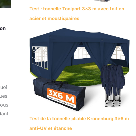
Test : tonnelle Toolport 3×3 m avec toit en
acier et moustiquaires
lon
quoi
ques
vous
dant
Test de la tonnelle pliable Kronenburg 3×6 m
anti-UV et étanche