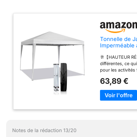
Tonnelle de J
Imperméable a
Jardin - Blanc
🥂【HAUTEUR RÉGLA
différentes, ce qu
pour les activité
Protection contre
63,89 €
supérieur qui blo
210D qui sèche ra
【PORTABLE & PLIA
et tout rentre dan
à ranger et facil
tente de réception
camping et bien p
barbecue avec v
Notes de la rédaction 13/20
Pour votre bénéf