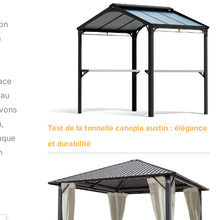
lon
a
à
ace
 au
avons
n,
Test de la tonnelle canopia austin : élégance
haque
et durabilité
n