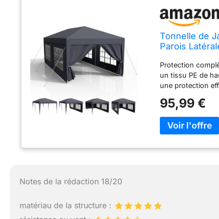
Tonnelle de J
Parois Latéra
Camping-Marc
Protection complè
Acier, Anthrac
un tissu PE de ha
une protection eff
étanche et ses cou
95,99 €
en plein été ou so
soucis de météo gr
conception anti-v
renforcé, offrant
de cordes de tens
modérés. Contrair
design avec tubes 
déformation ou e
Notes de la rédaction 18/20
Adaptabilité et es
tonnelle de jardin
matériau de la structure :
fêtes dans le jard
transparentes et 