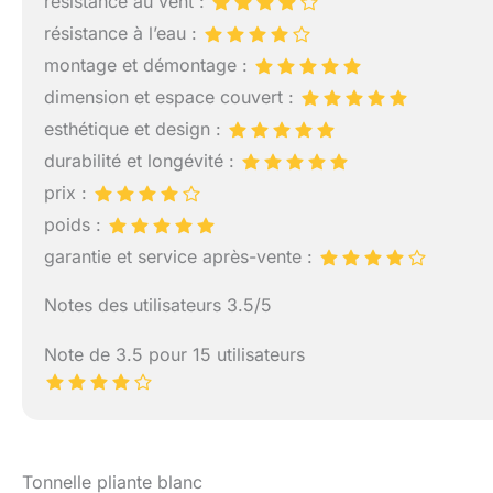
résistance au vent :
l’ombre, la ventil
résistance à l’eau :
extérieur modulab
montage et démontage :
Installation rapi
emboîter, cette t
dimension et espace couvert :
installation sans 
esthétique et design :
structure est plus
durabilité et longévité :
résistance accrue
utilisation prolon
prix :
à son système de
poids :
range facilement
traditionnels, il 
garantie et service après-vente :
robuste assure un
stands de marché
Notes des utilisateurs 3.5/5
Note de 3.5 pour 15 utilisateurs
Tonnelle pliante blanc