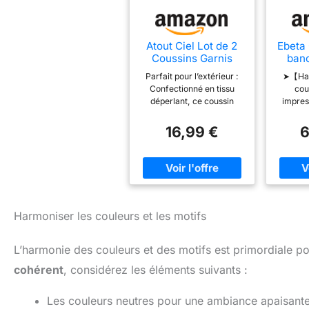
Atout Ciel Lot de 2
Ebeta
Coussins Garnis
banc
d'extérieur
Cous
Parfait pour l’extérieur :
➤【Hau
Bicolores en Tissu
d'exté
Confectionné en tissu
cou
déperlant 40x40cm,
de
déperlant, ce coussin
impres
Vert imprimé/uni
ba
résiste aux
excelle
Jardin
éclaboussures,à la pluie et
220 g/
16,99 €
6
balan
à l’humidité. Design
facile d
Hol
bicolore élégant : Une
égalem
fonc
face unie et une face
ouate 
imprimée pour varier les
qual
styles selon vos envies et
matelas
apporter du pep's à votre
leur co
mobilier. Pratiques et
matela
Harmoniser les couleurs et les motifs
déhoussables : Les
gar
housses se retirent
déplac
L’harmonie des couleurs et des motifs est primordiale po
facilement pour un lavage
tapis 
en machine, assurant un
d'assis
cohérent
, considérez les éléments suivants :
entretien simple et rapide.
dossier
Confort et maintien : Un
coup s
Les couleurs neutres pour une ambiance apaisante
garnissage moelleux pour
jardin