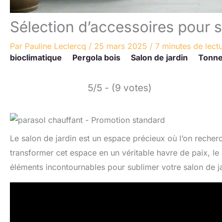
Sélection d’accessoires pour s
Par
Pauline Leclercq
/
25 mars 2025
/
7 minutes de lect
bioclimatique
Pergola bois
Salon de jardin
Tonne
5/5 - (9 votes)
Le salon de jardin est un espace précieux où l’on recherc
transformer cet espace en un véritable havre de paix, le 
éléments incontournables pour sublimer votre salon de ja