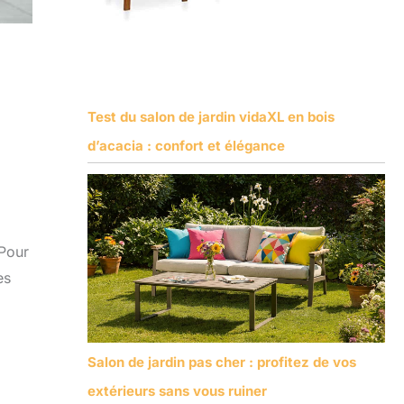
Test du salon de jardin vidaXL en bois
d’acacia : confort et élégance
 Pour
es
Salon de jardin pas cher : profitez de vos
extérieurs sans vous ruiner