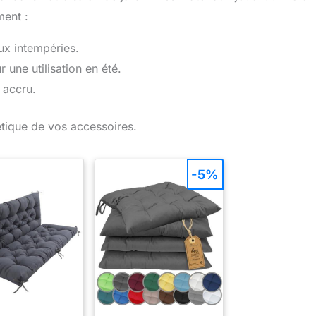
ment :
aux intempéries.
 une utilisation en été.
 accru.
hétique de vos accessoires.
-5%