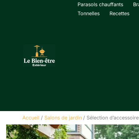
Aller
Parasols chauffants
Br
au
Tonnelles
Recettes
contenu
Accueil
Salons de jardin
Sélection d’accessoire