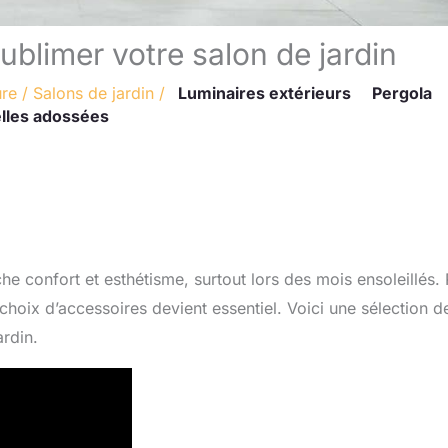
ublimer votre salon de jardin
ure
/
Salons de jardin
/
Luminaires extérieurs
Pergola
lles adossées
he confort et esthétisme, surtout lors des mois ensoleillés.
choix d’accessoires devient essentiel. Voici une sélection d
rdin.