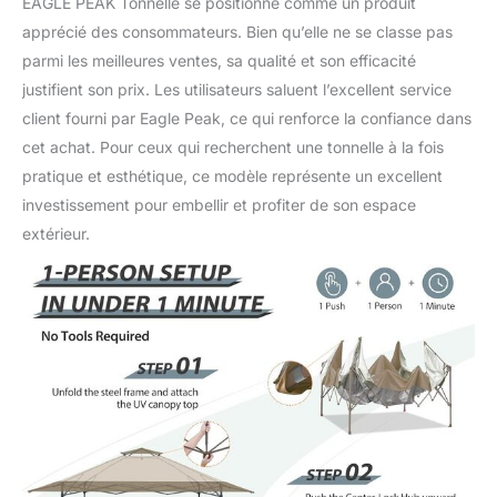
EAGLE PEAK Tonnelle se positionne comme un produit
cadres reliés par des
apprécié des consommateurs. Bien qu’elle ne se classe pas
rivets sur le marché. La
promesse Eagle Peak :
parmi les meilleures ventes, sa qualité et son efficacité
Eagle Peak offre une
justifient son prix. Les utilisateurs saluent l’excellent service
protection limitée après 1
client fourni par Eagle Peak, ce qui renforce la confiance dans
an après vente à partir de
cet achat. Pour ceux qui recherchent une tonnelle à la fois
la date d'origine d'achat.
pratique et esthétique, ce modèle représente un excellent
Contrairement à de
nombreux autres
investissement pour embellir et profiter de son espace
fabricants de baldaquins,
extérieur.
Eagle Peak offre ce
produit pour nos cadres,
auvents et sacs. Si vous
avez d'autres questions,
veuillez contacter notre
équipe de service
professionnel.