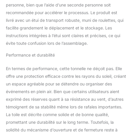
travaillez ou vous
personne, bien que l’aide d’une seconde personne soit
détendez. L'auvent
recommandée pour accélérer le processus. Le produit est
s'étend
automatiquement sans
livré avec un étui de transport robuste, muni de roulettes, qui
aucun assemblage
facilite grandement le déplacement et le stockage. Les
manuel et, combiné avec
instructions intégrées à l’étui sont claires et précises, ce qui
un design robuste à
évite toute confusion lors de l’assemblage.
pieds droits, offre une
couverture maximale
Performance et durabilité
pour 8 personnes ou
plus peuvent profiter de
En termes de performance, cette tonnelle ne déçoit pas. Elle
l'espace de 15,7 m²
d'ombrage. Compact et
offre une protection efficace contre les rayons du soleil, créant
portable : emportez cet
un espace agréable pour se détendre ou organiser des
auvent léger partout
événements en plein air. Bien que certains utilisateurs aient
avec vous grâce au sac
exprimé des réserves quant à sa résistance au vent, d’autres
de transport à roulettes
portable 600 x 300D.
témoignent de sa stabilité même lors de rafales importantes.
Notre sac à roulettes est
La toile est décrite comme solide et de bonne qualité,
compact et s'adapte à la
promettant une durabilité sur le long terme. Toutefois, la
plupart des coffres de
solidité du mécanisme d’ouverture et de fermeture reste à
voiture. Emmenez-le