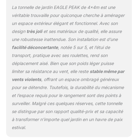
avant-toit automatique :
La tonnelle de jardin EAGLE PEAK de 4x4m est une
restez au frais avec
véritable trouvaille pour quiconque cherche à aménager
l'aération Eagle Peak qui
un espace extérieur élégant et fonctionnel. Avec son
permet une plus grande
design
très joli
et ses matériaux de qualité, elle assure
circulation de l'air
pendant que vous
une robustesse inattendue. Son installation est d’une
travaillez ou vous
facilité déconcertante
, notée 5 sur 5, et l’étui de
détendez. L'auvent
transport, pratique avec ses roulettes, rend son
s'étend
déplacement aisé. Bien que son poids léger puisse
automatiquement sans
aucun assemblage
limiter sa résistance au vent, elle reste
stable même par
manuel et, combiné avec
vents violents
, offrant un espace ombragé généreux
un design robuste à
pour se détendre. Toutefois, la durabilité du mécanisme
pieds droits, offre une
et l’espace requis pour le rangement sont des points à
couverture maximale
pour 8 personnes ou
surveiller. Malgré ces quelques réserves, cette tonnelle
plus peuvent profiter de
se distingue par son rapport qualité-prix et sa capacité
l'espace de 15,7 m²
à transformer n’importe quel jardin en un havre de paix
d'ombrage. Compact et
estival.
portable : emportez cet
auvent léger partout