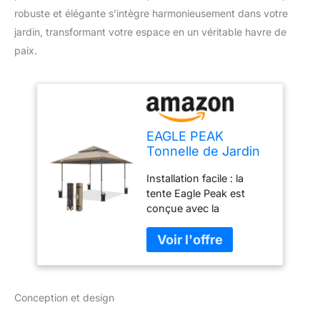
robuste et élégante s’intègre harmonieusement dans votre
jardin, transformant votre espace en un véritable havre de
paix.
EAGLE PEAK
Tonnelle de Jardin
4x4m Extérieur
Installation facile : la
avec l’évent Double
tente Eagle Peak est
Toit Imperméable
conçue avec la
pour Pavillon Tente
technologie d'installation
de réce (Beige)
Easy Peak pour une
personne. Ce design
efficace permet à une
personne d'ouvrir et de
Conception et design
fermer facilement
l'auvent depuis le centre