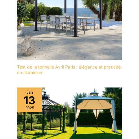
protection limitée après 1
an après vente à partir de
la date d'origine d'achat.
Contrairement à de
nombreux autres
fabricants de baldaquins,
Eagle Peak offre ce
produit pour nos cadres,
auvents et sacs. Si vous
avez d'autres questions,
Test de la tonnelle Avril Paris : élégance et praticité
veuillez contacter notre
en aluminium
équipe de service
professionnel.
Jan
13
2025