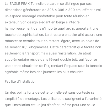
sans les tracas de
La EAGLE PEAK Tonnelle de Jardin se distingue par ses
verrouiller et de
dimensions généreuses de 396 x 396 x 300 cm, offrant ainsi
déverrouiller les patins.
un espace ombragé confortable pour toute réunion en
Le système de
extérieur. Son design élégant en beige s’intègre
verrouillage central de
cet auvent est
harmonieusement dans n’importe quel jardin, apportant une
spécialement conçu pour
touche de sophistication. La structure en acier allié assure une
les cadres plus grands et
robustesse certaine tout en restant légère, avec un poids de
est plus robuste que les
seulement 18,1 kilogrammes. Cette caractéristique facilite non
autres unités de taille
comparable. Une
seulement le transport mais aussi l’installation. Un atout
pression sans
supplémentaire réside dans l’évent double toit, qui favorise
pincement, et vous êtes
une bonne circulation de l’air, rendant l’espace sous la tonnelle
prêt à partir Partie
agréable même lors des journées les plus chaudes.
supérieure aérée et
avant-toit automatique :
Facilité d’installation
restez au frais avec
l'aération Eagle Peak qui
Un des points forts de cette tonnelle est sans conteste sa
permet une plus grande
circulation de l'air
simplicité de montage. Les utilisateurs soulignent à l’unanimité
pendant que vous
que l’installation est un jeu d’enfant, même pour une seule