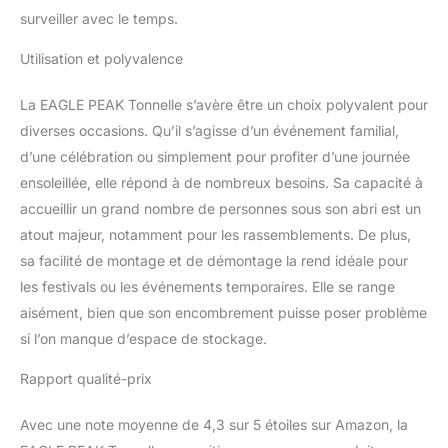
surveiller avec le temps.
facilement sur le hayon,
la plage, le parc ou
Utilisation et polyvalence
partout où vous allez
vous amuser. De qualité
supérieure : le toit en
La EAGLE PEAK Tonnelle s’avère être un choix polyvalent pour
tissu Oxford 150D certifié
diverses occasions. Qu’il s’agisse d’un événement familial,
CPAI-84, ignifuge avec
d’une célébration ou simplement pour profiter d’une journée
protection UV UPF 50+
ensoleillée, elle répond à de nombreux besoins. Sa capacité à
repose sur un cadre
robuste en acier de
accueillir un grand nombre de personnes sous son abri est un
haute qualité avec
atout majeur, notamment pour les rassemblements. De plus,
revêtement en poudre
sa facilité de montage et de démontage la rend idéale pour
pour une résistance à la
les festivals ou les événements temporaires. Elle se range
rouille. Le cadre Eagle
aisément, bien que son encombrement puisse poser problème
Peak est construit avec
un assemblage renforcé
si l’on manque d’espace de stockage.
par boulon traversant M5
et un matériel de
Rapport qualité-prix
connexion en plastique
nylon, ce qui le rend
Avec une note moyenne de 4,3 sur 5 étoiles sur Amazon, la
supérieur aux autres