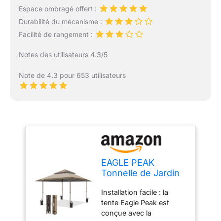
Espace ombragé offert :
Durabilité du mécanisme :
Facilité de rangement :
Notes des utilisateurs 4.3/5
Note de 4.3 pour 653 utilisateurs
EAGLE PEAK
Tonnelle de Jardin
4x4m Extérieur
Installation facile : la
avec l’évent Double
tente Eagle Peak est
Toit Imperméable
conçue avec la
pour Pavillon Tente