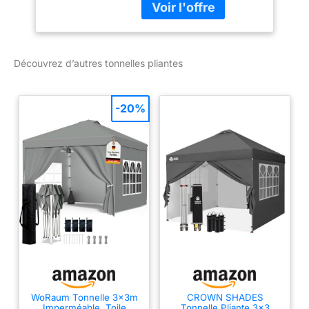
pour éviter la rouille, la
mit Rollen, für
corrosion, les éclats et
Hochzeiten Partys
l'écaillage.
Markt, Weiß
Découvrez d’autres tonnelles pliantes
-20%
WoRaum Tonnelle 3x3m
CROWN SHADES
Imperméable, Toile
Tonnelle Pliante 3x3