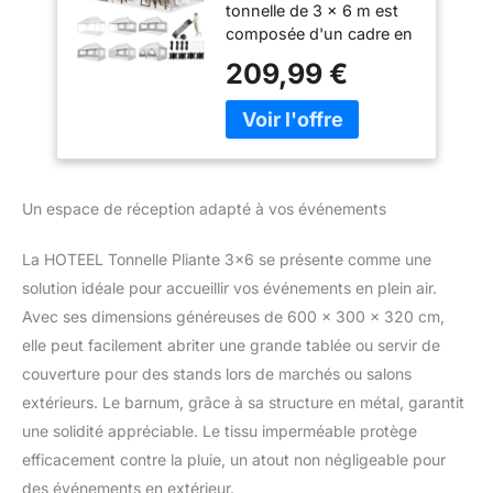
tonnelle de 3 x 6 m est
Faltbar Anti-UV 50+
composée d'un cadre en
Pop Up
acier robuste et est
Gartenpavillon mit 6
209,99 €
recouverte d'un
Seitenwänden, 4
revêtement en poudre
Sandsäcke, Tasche
pour éviter la rouille, la
mit Rollen, für
corrosion, les éclats et
Hochzeiten Partys
l'écaillage.
Markt, Weiß
Un espace de réception adapté à vos événements
La HOTEEL Tonnelle Pliante 3×6 se présente comme une
solution idéale pour accueillir vos événements en plein air.
Avec ses dimensions généreuses de 600 x 300 x 320 cm,
elle peut facilement abriter une grande tablée ou servir de
couverture pour des stands lors de marchés ou salons
extérieurs. Le barnum, grâce à sa structure en métal, garantit
une solidité appréciable. Le tissu imperméable protège
efficacement contre la pluie, un atout non négligeable pour
des événements en extérieur.