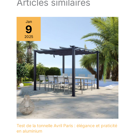
Articles similaires
d'espace sous le toit que les
tentes traditionnelles. Le bouton
anti-pincement assure un
réglage de hauteur en 3
Jan
positions, permettant un
9
ajustement facile. Ses
dimensions repliées sont de
120×23×21cm, ce qui le rend
2025
facile à transporter, et il
constitue le choix idéal pour
des activités extérieures comme
les rassemblements.
Test de la tonnelle Avril Paris : élégance et praticité
en aluminium