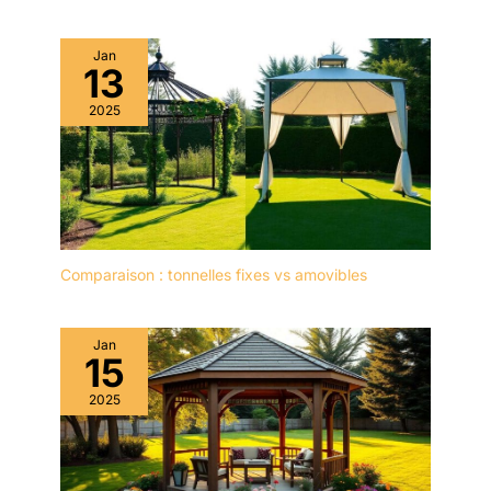
Jan
13
2025
Comparaison : tonnelles fixes vs amovibles
Jan
15
2025