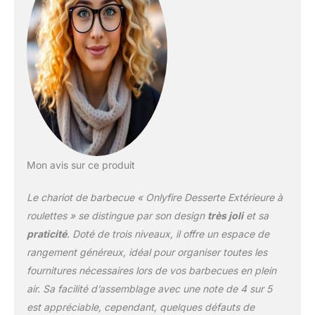
(hauteur), qui peut
accueillir la plupart des
ustensiles de barbecue
en plein air. 【Facile à
Assembler et à
Déplacer】Facile à
installer selon notre
manuel
d'instructions.Équipée
de deux roues
directionnelles avant et
Mon avis sur ce produit
d'une poignée latérale
facilitant le déplacement,
Le chariot de barbecue « Onlyfire Desserte Extérieure à
cette table à manger est
accessible à n'importe
roulettes » se distingue par son design
très joli
et sa
quel endroit pour une
praticité
. Doté de trois niveaux, il offre un espace de
utilisation pratique.
rangement généreux, idéal pour organiser toutes les
【Designs Pratiques】La
fournitures nécessaires lors de vos barbecues en plein
table de chariot de
préparation de nourriture
air. Sa facilité d’assemblage avec une note de 4 sur 5
multifonctionnelle
est appréciable, cependant, quelques défauts de