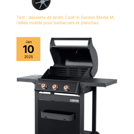
Test : desserte de jardin Cook’in Garden Media M,
l’alliée mobile pour barbecues et planchas
Jan
10
2025