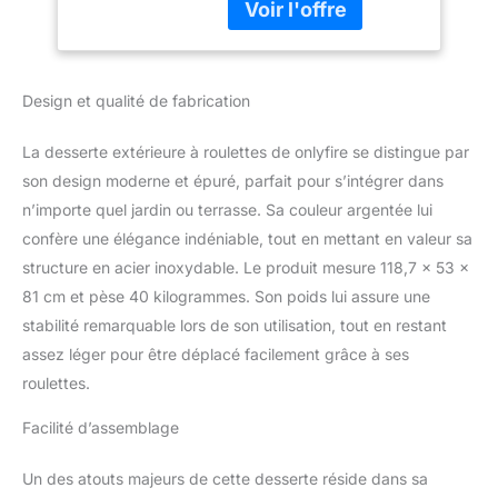
mouchoirs et une boîte à
Table D'appoint, 120
assaisonnements. Le
x 53 x 81 cm
comptoir
surdimensionné en acier
Design et qualité de fabrication
inoxydable a une taille
totale de 120 cm
La desserte extérieure à roulettes de onlyfire se distingue par
(longueur) × 53 cm
(largeur) × 81 cm
son design moderne et épuré, parfait pour s’intégrer dans
(hauteur), qui peut
n’importe quel jardin ou terrasse. Sa couleur argentée lui
accueillir la plupart des
confère une élégance indéniable, tout en mettant en valeur sa
ustensiles de barbecue
structure en acier inoxydable. Le produit mesure 118,7 x 53 x
en plein air. 【Facile à
81 cm et pèse 40 kilogrammes. Son poids lui assure une
Assembler et à
Déplacer】Facile à
stabilité remarquable lors de son utilisation, tout en restant
installer selon notre
assez léger pour être déplacé facilement grâce à ses
manuel
roulettes.
d'instructions.Équipée
de deux roues
Facilité d’assemblage
directionnelles avant et
d'une poignée latérale
Un des atouts majeurs de cette desserte réside dans sa
facilitant le déplacement,