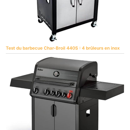
Test du barbecue Char-Broil 440S : 4 brûleurs en inox