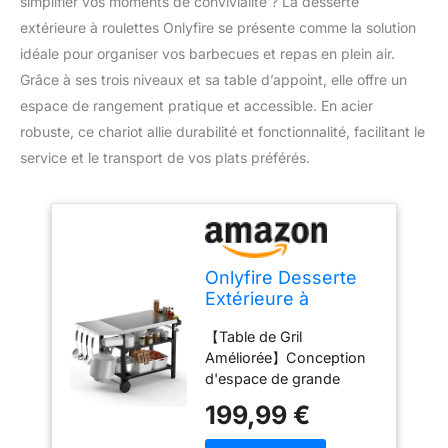
simplifier vos moments de convivialité ? La desserte
extérieure à roulettes Onlyfire se présente comme la solution
idéale pour organiser vos barbecues et repas en plein air.
Grâce à ses trois niveaux et sa table d’appoint, elle offre un
espace de rangement pratique et accessible. En acier
robuste, ce chariot allie durabilité et fonctionnalité, facilitant le
service et le transport de vos plats préférés.
Onlyfire Desserte
Extérieure à
roulettes pour
【Table de Gril
Plancha et
Améliorée】Conception
Barbecue, Desserte
d'espace de grande
Jardin, Chariot de
capacité à trois
Barbecue en Acier
199,99 €
couches，upgrade pour
à 3 Niveaux, Chariot
ajouter un porte-
de Service avec