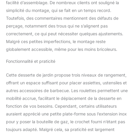
cette table à manger est
facilité d’assemblage. De nombreux clients ont souligné la
accessible à n'importe
simplicité du montage, qui se fait en un temps record.
quel endroit pour une
Toutefois, des commentaires mentionnent des défauts de
utilisation pratique.
perçage, notamment des trous qui ne s’alignent pas
【Designs Pratiques】La
correctement, ce qui peut nécessiter quelques ajustements.
table de chariot de
préparation de nourriture
Malgré ces petites imperfections, le montage reste
multifonctionnelle
globalement accessible, même pour les moins bricoleurs.
conçue avec plusieurs
détails, de grands
Fonctionnalité et praticité
accessoires de gril pour
le gril extérieur. Le
Cette desserte de jardin propose trois niveaux de rangement,
crochet de réservoir pour
offrant un espace suffisant pour placer assiettes, ustensiles et
accrocher le réservoir de
gaz, et 4 crochets
autres accessoires de barbecue. Les roulettes permettent une
latéraux pour accrocher
mobilité accrue, facilitant le déplacement de la desserte en
des accessoires comme
fonction de vos besoins. Cependant, certains utilisateurs
les peaux de pizza, la
auraient apprécié une petite plate-forme sous l’extension inox
brosse de nettoyage,
pour y poser la bouteille de gaz, le crochet fourni n’étant pas
etc, équipé d'un porte-
serviette de rouleau de
toujours adapté. Malgré cela, sa praticité est largement