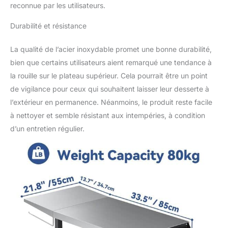
papier, d'une boîte
reconnue par les utilisateurs.
d'assaisonnement et
d'un décapsuleur. Ne
Durabilité et résistance
vous souciez plus de
trouver vos outils de
La qualité de l’acier inoxydable promet une bonne durabilité,
barbecue. 【Robuste et
bien que certains utilisateurs aient remarqué une tendance à
Durable】La surface et la
poignée du chariot de
la rouille sur le plateau supérieur. Cela pourrait être un point
table de travail sont en
de vigilance pour ceux qui souhaitent laisser leur desserte à
acier inoxydable, pas
l’extérieur en permanence. Néanmoins, le produit reste facile
facilement rouillé et
à nettoyer et semble résistant aux intempéries, à condition
déformé, pratique à
d’un entretien régulier.
nettoyer, et est équipé
du support solide de la
structure de tuyau en
acier revêtu de noir,
conserve sa stabilité.
【Table de Gril
Multifonctionnelle】Elle
peut non seulement être
utilisée comme table de
préparation pour vos