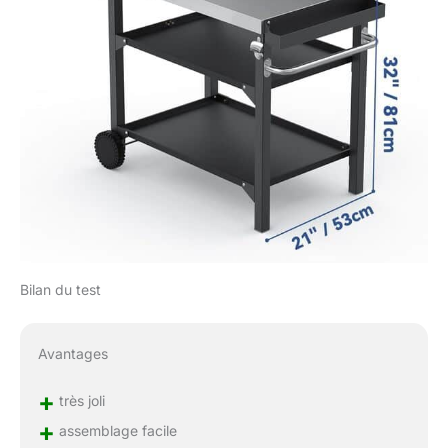
aliments grillés, mais
aussi stocker le four à
pizza, la plaque à griller
ou le gril portable,
convenant à la plupart
des fêtes d'arrière-cour,
des événements, des
rassemblements, ou des
cuisines, des buffets,
des séances de cuisine
et plus encore, elle est
parfaite pour une
utilisation intérieure et
extérieure.
Bilan du test
Avantages
+
très joli
+
assemblage facile