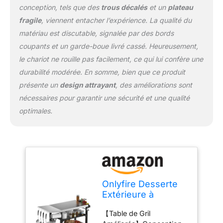
conçue avec plusieurs
conception, tels que des
trous décalés
et un
plateau
détails, de grands
fragile
, viennent entacher l’expérience. La qualité du
accessoires de gril pour
le gril extérieur. Le
matériau est discutable, signalée par des bords
crochet de réservoir pour
coupants et un garde-boue livré cassé. Heureusement,
accrocher le réservoir de
le chariot ne rouille pas facilement, ce qui lui confère une
gaz, et 4 crochets
durabilité modérée. En somme, bien que ce produit
latéraux pour accrocher
des accessoires comme
présente un
design attrayant
, des améliorations sont
les peaux de pizza, la
nécessaires pour garantir une sécurité et une qualité
brosse de nettoyage,
optimales.
etc, équipé d'un porte-
serviette de rouleau de
papier, d'une boîte
d'assaisonnement et
d'un décapsuleur. Ne
vous souciez plus de
trouver vos outils de
Onlyfire Desserte
barbecue. 【Robuste et
Extérieure à
Durable】La surface et la
roulettes pour
poignée du chariot de
【Table de Gril
Plancha et
table de travail sont en