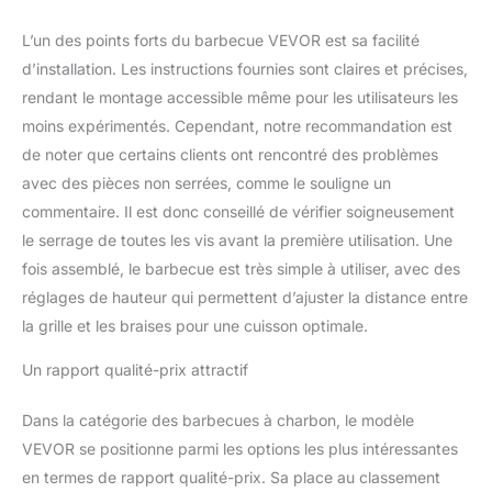
inoxydable durable, notre
rôtissoire pour barbecue
L’un des points forts du barbecue VEVOR est sa facilité
présente d'une
d’installation. Les instructions fournies sont claires et précises,
fabrication
exceptionnelle. Elle est
rendant le montage accessible même pour les utilisateurs les
équipée de roues
moins expérimentés. Cependant, notre recommandation est
verrouillables et peut
de noter que certains clients ont rencontré des problèmes
résister aux hautes
avec des pièces non serrées, comme le souligne un
températures. Elle est
commentaire. Il est donc conseillé de vérifier soigneusement
facile à entretenir et à
nettoyer. De plus, la
le serrage de toutes les vis avant la première utilisation. Une
fenêtre en verre permet
fois assemblé, le barbecue est très simple à utiliser, avec des
de surveiller les aliments
réglages de hauteur qui permettent d’ajuster la distance entre
à tout moment.
la grille et les braises pour une cuisson optimale.
Accessoires Complets :
Nous proposons une
Un rapport qualité-prix attractif
série d'accessoires pour
vous faciliter la tâche.
Utilisez les supports de
Dans la catégorie des barbecues à charbon, le modèle
pattes et les fourchettes
VEVOR se positionne parmi les options les plus intéressantes
d'échine pour fixer
en termes de rapport qualité-prix. Sa place au classement
fermement les moutons