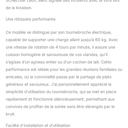
Schlechter Leon, aient signalé des incidents avec la vitre lors
vous permet de contrôler
de la livraison.
mieux la température de
cuisson. Hauteur
Une rôtissoire performante
réglable : 11-31 cm.
Barbecue Rôtissoire 2 en
Ce modèle se distingue par son tournebroche électrique,
1 : Vous pouvez choisir
entre deux façons de
capable de supporter une charge allant jusqu’à 60 kg. Avec
faire tourner la broche du
une vitesse de rotation de 4 tours par minute, il assure une
barbecue. La première
cuisson homogène et savoureuse de vos viandes, qu’il
consiste à utiliser notre
s’agisse d’un agneau entier ou d’un cochon de lait. Cette
poignée et la seconde à
installer un moteur pour
performance est idéale pour les grandes réunions familiales ou
une rotation
amicales, où la convivialité passe par le partage de plats
automatique. De plus, la
généreux et savoureux. J’ai personnellement apprécié la
plaque et le ventilateur
simplicité d’utilisation du tournebroche, qui se met en place
intégrés sont utilisés
rapidement et fonctionne silencieusement, permettant aux
pour l'isolation et la
dissipation de la chaleur.
convives de profiter de la soirée sans être dérangés par le
Matériaux de Qualité
bruit.
pour Un Goût Exquis :
Fabriquée en acier
Facilité d’installation et d’utilisation