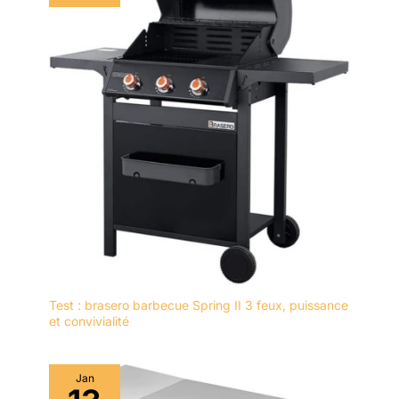
Test : brasero barbecue Spring II 3 feux, puissance
et convivialité
Jan