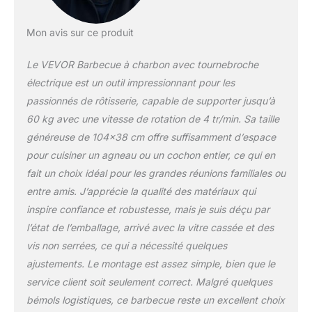
pour un réglage sans
effort de la grille, ce qui
vous permet de contrôler
Mon avis sur ce produit
mieux la température de
cuisson. Hauteur
Le VEVOR Barbecue à charbon avec tournebroche
réglable : 11-31 cm.
électrique est un outil impressionnant pour les
Barbecue Rôtissoire 2 en
passionnés de rôtisserie, capable de supporter jusqu’à
1 : Vous pouvez choisir
60 kg avec une vitesse de rotation de 4 tr/min. Sa taille
entre deux façons de
faire tourner la broche du
généreuse de 104×38 cm offre suffisamment d’espace
barbecue. La première
pour cuisiner un agneau ou un cochon entier, ce qui en
consiste à utiliser notre
fait un choix idéal pour les grandes réunions familiales ou
poignée et la seconde à
entre amis. J’apprécie la qualité des matériaux qui
installer un moteur pour
une rotation
inspire confiance et robustesse, mais je suis déçu par
automatique. De plus, la
l’état de l’emballage, arrivé avec la vitre cassée et des
plaque et le ventilateur
vis non serrées, ce qui a nécessité quelques
intégrés sont utilisés
ajustements. Le montage est assez simple, bien que le
pour l'isolation et la
dissipation de la chaleur.
service client soit seulement correct. Malgré quelques
Matériaux de Qualité
bémols logistiques, ce barbecue reste un excellent choix
pour Un Goût Exquis :