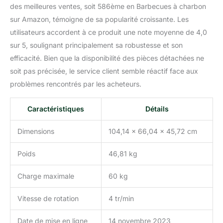
des meilleures ventes, soit 586ème en Barbecues à charbon
ou les cochons de lait.
sur Amazon, témoigne de sa popularité croissante. Les
Lors de la cuisson,
utilisez les pinces à
utilisateurs accordent à ce produit une note moyenne de 4,0
barbecue et les boîtes à
sur 5, soulignant principalement sa robustesse et son
épices pour assaisonner
efficacité. Bien que la disponibilité des pièces détachées ne
et retourner les aliments.
soit pas précisée, le service client semble réactif face aux
Après utilisation, vous
pouvez nettoyer la
problèmes rencontrés par les acheteurs.
broche à l'aide d'une
brosse.
Caractéristiques
Détails
Dimensions
104,14 x 66,04 x 45,72 cm
Poids
46,81 kg
Charge maximale
60 kg
Vitesse de rotation
4 tr/min
Date de mise en ligne
14 novembre 2023