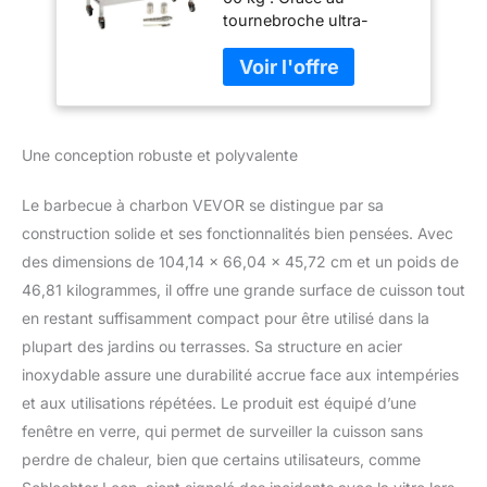
60 kg 4 tr/min
tournebroche ultra-
Rôtissoire à
robuste, votre kit de
Charbon Barbecue
rôtisserie électrique sera
Rôtissoire Cuisson
capable de faire tourner
104x38 cm Haute
des charges allant
Réglable Fenêtre en
jusqu'à 60 kg. Grande
Verre pour Rôtir
Une conception robuste et polyvalente
surface de gril : 103,5 x
Agneau Cochon
37,5 cm. Elle est idéale
pour rôtir des animaux
Le barbecue à charbon VEVOR se distingue par sa
entiers. Profitez d'un
construction solide et ses fonctionnalités bien pensées. Avec
barbecue de haute
des dimensions de 104,14 x 66,04 x 45,72 cm et un poids de
qualité en plein air avec
46,81 kilogrammes, il offre une grande surface de cuisson tout
toute votre famille et vos
amis. Hauteur Réglable
en restant suffisamment compact pour être utilisé dans la
sur 4 Niveaux : Ce
plupart des jardins ou terrasses. Sa structure en acier
barbecue avec
inoxydable assure une durabilité accrue face aux intempéries
tournebroche est conçu
et aux utilisations répétées. Le produit est équipé d’une
avec 4 trous placés à
des hauteurs différentes
fenêtre en verre, qui permet de surveiller la cuisson sans
pour un réglage sans
perdre de chaleur, bien que certains utilisateurs, comme
effort de la grille, ce qui