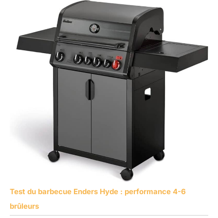
Test du barbecue Enders Hyde : performance 4-6
brûleurs