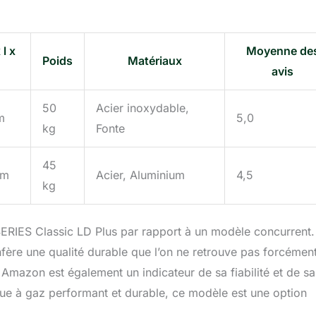
l x
Moyenne de
Poids
Matériaux
avis
50
Acier inoxydable,
m
5,0
kg
Fonte
45
cm
Acier, Aluminium
4,5
kg
SERIES Classic LD Plus par rapport à un modèle concurrent.
onfère une qualité durable que l’on ne retrouve pas forcémen
Amazon est également un indicateur de sa fiabilité et de sa
cue à gaz performant et durable, ce modèle est une option