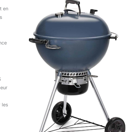
t en
s
ance
S
leur
 les