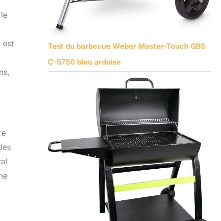
 le
 est
Test du barbecue Weber Master-Touch GBS
C-5750 bleu ardoise
ns,
re
 des
al
ne