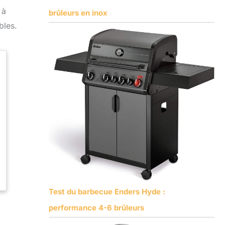
 à
brûleurs en inox
bles.
Test du barbecue Enders Hyde :
performance 4-6 brûleurs