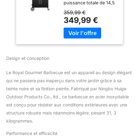
puissance totale de 14,5
14,5kW avec
kW, fournie
Tablettes et
359,99 €
indépendamment par 4
Thermomètre, 2
349,99 €
brûleurs en acier
Roues
inoxydable de 3,0 kW
Directionnelles, 2
avec un brûleur latéral
Portes, Adapté pour
couvert de 2,5 kW.
Jardin et
Grande Surface de
Extérieure, Noir
Cuisson: la zone de
Design et conception
cuisson 60 X 42 cm
contient deux grilles
Le Royal Gourmet Barbecue est un appareil au design élégant
émaillées, plus une grille
qui ne passera pas inaperçu dans votre jardin grâce à sa
chauffante en acier
inoxydable de 57 x 12
teinte noire et sa finition peinte. Fabriqué par Ningbo Huige
cm. Barbecue à plusieurs
Outdoor Products Co., ltd., ce barbecue en acier inoxydable
niveaux pour répondre
est conçu pour résister aux conditions extérieures avec une
aux besoins d'une
structure robuste mais néanmoins légère, pesant 31, 3
variété d'ingrédients et
de goûts. Conception
kilogrammes.
Intelligente: Le
thermomètre intégré,
Performance et efficacité