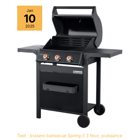
Jan
10
2025
Test : brasero barbecue Spring II 3 feux, puissance