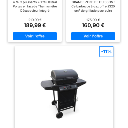
4 feux puissants + 1 feu latéral
GRANDE ZONE DE CUISSON :
feu latéral noir. avec
Noir
une meilleure expérience
Portes en façade Thermomètre
Ce barbecue à gaz offre 2320
thermomètre
de BBQ. Stockage et
Décapsuleur intégré
cm² de grillade pour cuire
jusqu'à 8 hamburgers et 15
Déplacement: 2 tables
saucisses en même temps,
219,99 €
175,90 €
d'appoint pour la
avec un réchaud et un brûleur
189,99 €
160,90 €
latéral pour la cuisson en poêle,
préparation des plats et
idéal pour 5 à 9 convives
le placement des
RANGEMENT BIEN PENSÉ : Ce
ingrédients, beaucoup
barbecue de jardin dispose
d'une table d'appoint pratique
d'espace sur le plaque
pour la préparation, d'un porte-
-11%
de fond pour stocker
épices et d'une étagère, pour
garder chaque accessoire à
d'autres gros objets. 2
portée de main et cuisiner plus
roues directionnelles
sereinement CUISSON
pour un mouvement plus
MAÎTRISÉE AU DEGRÉ PRÈS :
Fermez le couvercle de ce
facile. Facile à Nettoyer:
barbecue à gaz pour concentrer
La lèchefrite et un bac à
la chaleur et donner une saveur
fumée intense à vos plats,
graisse amovible pour
tandis que le thermomètre à
recueillir les résidus et la
double échelle aide à suivre
graisse. Nettoyez
précisément la température
interne CHALEUR RÉGLÉE
facilement pour vous
BRÛLEUR PAR BRÛLEUR :
donner une expérience
Grâce à l'allumage piézo
indépendant de chaque brûleur,
de barbecue saine et
ce barbecue de jardin permet
sûre.
de cuire à la bonne température,