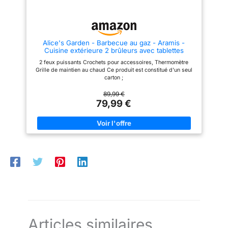
des steaks bien juteux aux
légumes délicatement grillés
CONCEPTION PRATIQUE : Ce
barbecue à gaz est doté d'un
bac à graisse amovible pour un
Alice's Garden - Barbecue au gaz - Aramis -
nettoyage plus simple et de 2
Cuisine extérieure 2 brûleurs avec tablettes
roulettes pour le déplacer
latérales et thermomètre
facilement de la maison au
2 feux puissants Crochets pour accessoires, Thermomètre
jardin; régulateur et tuyau non
Grille de maintien au chaud Ce produit est constitué d'un seul
fournis, à acheter séparément
carton ;
89,99 €
79,99 €
Articles similaires