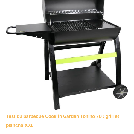
Test du barbecue Cook’in Garden Tonino 70 : grill et
plancha XXL