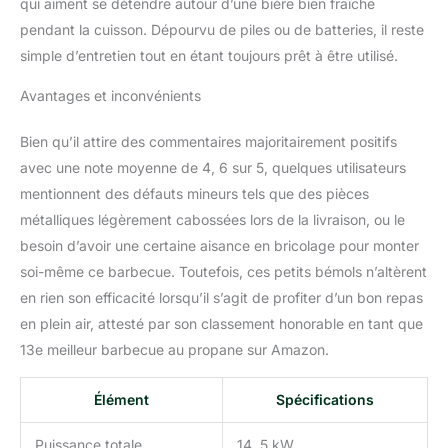
qui aiment se détendre autour d’une bière bien fraîche
graisse. Nettoyez
pendant la cuisson. Dépourvu de piles ou de batteries, il reste
facilement pour vous
simple d’entretien tout en étant toujours prêt à être utilisé.
donner une expérience
de barbecue saine et
Avantages et inconvénients
sûre.
Bien qu’il attire des commentaires majoritairement positifs
avec une note moyenne de 4, 6 sur 5, quelques utilisateurs
mentionnent des défauts mineurs tels que des pièces
métalliques légèrement cabossées lors de la livraison, ou le
besoin d’avoir une certaine aisance en bricolage pour monter
soi-même ce barbecue. Toutefois, ces petits bémols n’altèrent
en rien son efficacité lorsqu’il s’agit de profiter d’un bon repas
en plein air, attesté par son classement honorable en tant que
13e meilleur barbecue au propane sur Amazon.
Élément
Spécifications
Puissance totale
14, 5 kW