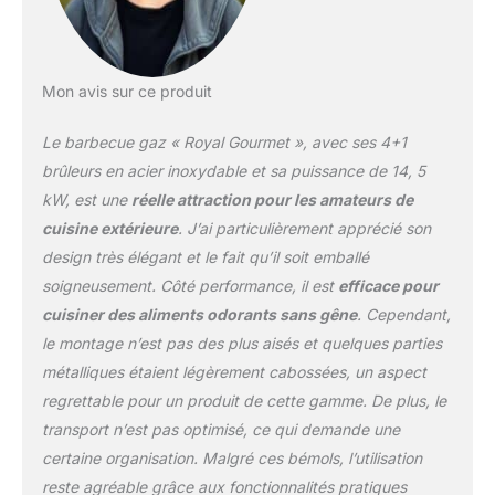
thermomètre intégré,
même sans ouvrir le
couvercle, peut contrôler
la température et réaliser
Mon avis sur ce produit
une cuisson uniforme. Il
est également livré avec
Le barbecue gaz « Royal Gourmet », avec ses 4+1
un ouvre-bouteille pour
une meilleure expérience
brûleurs en acier inoxydable et sa puissance de 14, 5
de BBQ. Stockage et
kW, est une
réelle attraction pour les amateurs de
Déplacement: 2 tables
cuisine extérieure
. J’ai particulièrement apprécié son
d'appoint pour la
design très élégant et le fait qu’il soit emballé
préparation des plats et
le placement des
soigneusement. Côté performance, il est
efficace pour
ingrédients, beaucoup
cuisiner des aliments odorants sans gêne
. Cependant,
d'espace sur le plaque
le montage n’est pas des plus aisés et quelques parties
de fond pour stocker
métalliques étaient légèrement cabossées, un aspect
d'autres gros objets. 2
roues directionnelles
regrettable pour un produit de cette gamme. De plus, le
pour un mouvement plus
transport n’est pas optimisé, ce qui demande une
facile. Facile à Nettoyer:
certaine organisation. Malgré ces bémols, l’utilisation
La lèchefrite et un bac à
reste agréable grâce aux fonctionnalités pratiques
graisse amovible pour