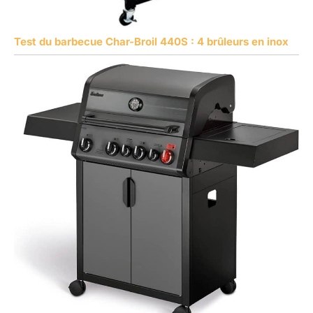
Test du barbecue Char-Broil 440S : 4 brûleurs en inox