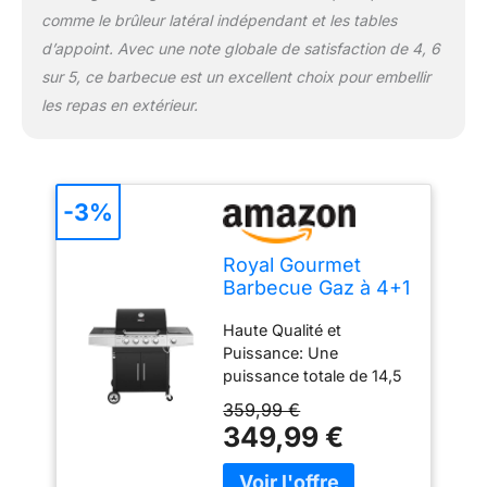
comme le brûleur latéral indépendant et les tables
recueillir les résidus et la
graisse. Nettoyez
d’appoint. Avec une note globale de satisfaction de 4, 6
facilement pour vous
sur 5, ce barbecue est un excellent choix pour embellir
donner une expérience
les repas en extérieur.
de barbecue saine et
sûre.
-3%
Royal Gourmet
Barbecue Gaz à 4+1
Brûleurs en Acier
Haute Qualité et
Inoxydable, Gril à
Puissance: Une
Gaz de Puissance
puissance totale de 14,5
14,5kW avec
kW, fournie
Tablettes et
359,99 €
indépendamment par 4
Thermomètre, 2
349,99 €
brûleurs en acier
Roues
inoxydable de 3,0 kW
Directionnelles, 2