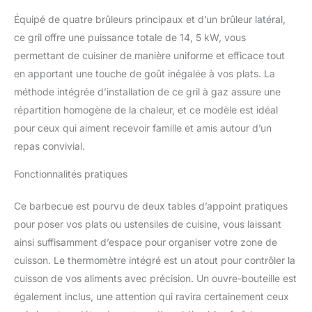
même sans ouvrir le
couvercle, peut contrôler
Équipé de quatre brûleurs principaux et d’un brûleur latéral,
la température et réaliser
ce gril offre une puissance totale de 14, 5 kW, vous
une cuisson uniforme. Il
permettant de cuisiner de manière uniforme et efficace tout
est également livré avec
en apportant une touche de goût inégalée à vos plats. La
un ouvre-bouteille pour
une meilleure expérience
méthode intégrée d’installation de ce gril à gaz assure une
de BBQ. Stockage et
répartition homogène de la chaleur, et ce modèle est idéal
Déplacement: 2 tables
pour ceux qui aiment recevoir famille et amis autour d’un
d'appoint pour la
repas convivial.
préparation des plats et
le placement des
Fonctionnalités pratiques
ingrédients, beaucoup
d'espace sur le plaque
de fond pour stocker
Ce barbecue est pourvu de deux tables d’appoint pratiques
d'autres gros objets. 2
pour poser vos plats ou ustensiles de cuisine, vous laissant
roues directionnelles
ainsi suffisamment d’espace pour organiser votre zone de
pour un mouvement plus
cuisson. Le thermomètre intégré est un atout pour contrôler la
facile. Facile à Nettoyer:
cuisson de vos aliments avec précision. Un ouvre-bouteille est
La lèchefrite et un bac à
graisse amovible pour
également inclus, une attention qui ravira certainement ceux
recueillir les résidus et la