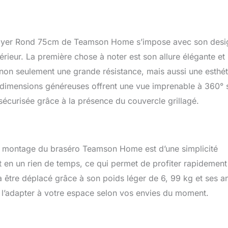
(non fournie) Braséro avec foyer pour brûler le bois. Diamètre du
r Foyer Rond 75cm de Teamson Home s’impose avec son desi
rieur. La première chose à noter est son allure élégante et
t non seulement une grande résistance, mais aussi une esthé
s dimensions généreuses offrent une vue imprenable à 360° 
sécurisée grâce à la présence du couvercle grillagé.
e montage du braséro Teamson Home est d’une simplicité
ait en un rien de temps, ce qui permet de profiter rapidement
à être déplacé grâce à son poids léger de 6, 99 kg et ses a
ur l’adapter à votre espace selon vos envies du moment.