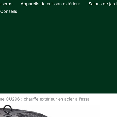
aseros
Appareils de cuisson extérieur
Salons de jard
Conseils
 CU296 : chauffe extérieur en acier à l’essai