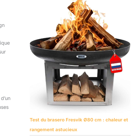
gn
tique
sur
 d’un
nses
Test du brasero Fresvik Ø80 cm : chaleur et
rangement astucieux