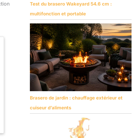
tion
Test du brasero Wakeyard 54.6 cm :
multifonction et portable
Brasero de jardin : chauffage extérieur et
cuiseur d’aliments