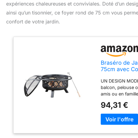
expériences chaleureuses et conviviales. Doté d’un desi
ainsi qu’un tisonnier, ce foyer rond de 75 cm vous perme
confort de votre jardin.
Braséro de Ja
75cm avec Cou
Home CU296
UN DESIGN MODER
balcon, pelouse ou
amis ou en famill
bois crée une ex
94,31 €
PROTECTION est fo
d’étincelles et ga
fraîches. FACILI
pour faciliter l
d’un TISONNIER po