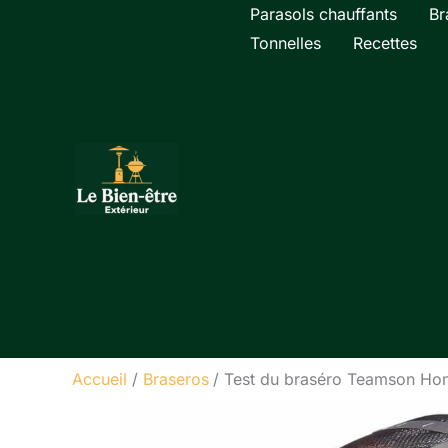
Aller
Parasols chauffants
Br
au
Tonnelles
Recettes
contenu
Accueil
Braseros
Test du braséro Teamson Home