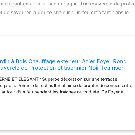
gn élégant en acier et accompagné d’un couvercle de protec
t de savourer la douce chaleur d’un feu crépitant dans le
rdin à Bois Chauffage extérieur Acier Foyer Rond
vercle de Protection et tisonnier Noir Teamson
NE ET ELEGANT : Superbe décoration sur une terrasse,
 jardin. Permet de réchauffer et ainsi de profiter de soirées entre
e autour d’un feu pendant les fraîches nuits d'été. Ce Foyer à
cellente ambiance pendant les soirées. UN COUVERCLE DE
urni pour assurer une sécurité maximale contre les projections
rantir que les flammes restent allumées pendant les nuits
TER LE TRANSPORT : ce braséro est équipé d’anneaux de sécurité
e transport. ACCESSOIRE SUPPLEMENTAIRE : ce braséro est équipé
ur déplacer les bûches et attiser le feu. Ce brasera ne contient