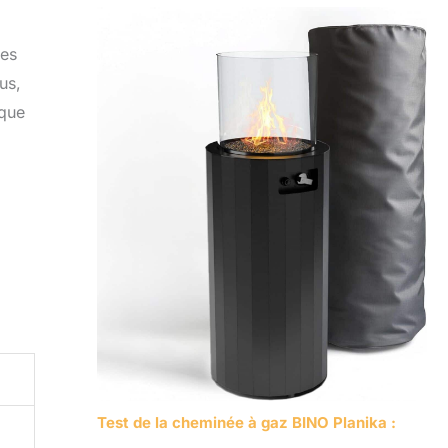
mes
us,
sque
Test de la cheminée à gaz BINO Planika :