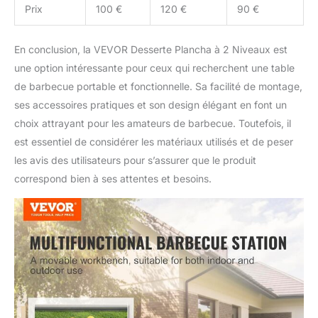
Les éléments
Prix
100 €
120 €
90 €
d'installation sont placés
dans des sections
En conclusion, la VEVOR Desserte Plancha à 2 Niveaux est
séparées pour un
une option intéressante pour ceux qui recherchent une table
assemblage facile en
quelques minutes. De
de barbecue portable et fonctionnelle. Sa facilité de montage,
plus, le plateau lisse de la
ses accessoires pratiques et son design élégant en font un
table est très facile à
choix attrayant pour les amateurs de barbecue. Toutefois, il
nettoyer et peut être
est essentiel de considérer les matériaux utilisés et de peser
nettoyé à l'aide d'un
chiffon humide.
les avis des utilisateurs pour s’assurer que le produit
correspond bien à ses attentes et besoins.