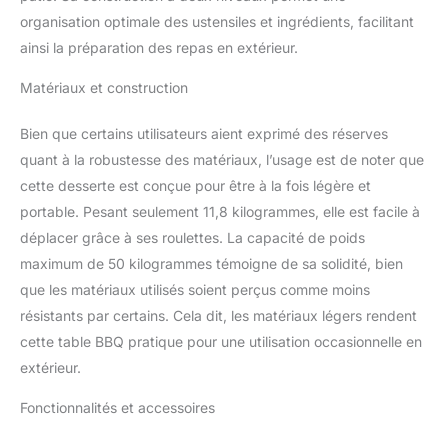
matériaux extrêmement
organisation optimale des ustensiles et ingrédients, facilitant
durables, le corps du
ainsi la préparation des repas en extérieur.
chariot est conçu pour
durer et résister aux
Matériaux et construction
dommages. De plus, il
est facile à nettoyer, ce
Bien que certains utilisateurs aient exprimé des réserves
qui vous permet
d'essuyer facilement la
quant à la robustesse des matériaux, l’usage est de noter que
poussière et les taches.
cette desserte est conçue pour être à la fois légère et
Les bords de la table
portable. Pesant seulement 11,8 kilogrammes, elle est facile à
sont également
déplacer grâce à ses roulettes. La capacité de poids
méticuleusement polis,
maximum de 50 kilogrammes témoigne de sa solidité, bien
non seulement pour des
raisons esthétiques,
que les matériaux utilisés soient perçus comme moins
mais aussi pour éviter
résistants par certains. Cela dit, les matériaux légers rendent
tout risque de coupure
cette table BBQ pratique pour une utilisation occasionnelle en
ou de blessure aux
extérieur.
mains. Étagères à 2
Niveaux & Nombreux
Fonctionnalités et accessoires
Accessoires : La
structure des étagères à