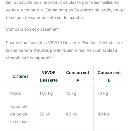
leur achat. De plus, le produit se classe parmi les meilleures
moulées par soufflage
ventes, occupant le 19ème rang en Dessertes de jardin, ce qui
utilisées par la plupart
témoigne de sa popularité sur le marché.
des produits similaires
sur le marché, nous
Comparaison et classement
avons opté pour des
roues moulées par
injection de meilleure
Pour mieux évaluer la VEVOR Desserte Plancha, il est utile de
qualité, d'un poids de
la comparer à d’autres produits similaires. Voici un tableau
130 g par roue, offrant
récapitulatif comparatif :
une capacité de charge
supérieure. Le panneau
VEVOR
Concurrent
Concurrent
peut supporter
Critères
dynamiquement un
Desserte
A
B
poids allant jusqu'à 50
kg. Assemblage Facile :
Poids
11,8 kg
15 kg
10 kg
Cette desserte
multifonctionnelle est
Capacité
accompagnée
de poids
50 kg
60 kg
40 kg
d'instructions
maximum
d'installation claires et
d'une liste d'accessoires.