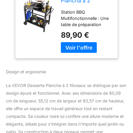
Plancha à 2
Niveaux Chariot de
Station BBQ
Barbecue avec
Multifonctionnelle : Une
Grand Plan de
table de préparation
Travail Table de
mobile pour barbecue
Barbecue sur
89,90 €
qui peut être utilisée à
roulettes pour Four
l'intérieur comme à
à Pizza Préparation
l'extérieur. En plus d'être
de Cuisine BBQ
utilisée comme table de
Jardin Patio
barbecue ou support de
Extérieur 85 x 55 x
four à pizza, elle peut
83,5 cm
Design et ergonomie
également être utilisée
pour la préparation des
La VEVOR Desserte Plancha à 2 Niveaux se distingue par son
aliments, le stockage, les
repas en plein air, et plus
design épuré et fonctionnel. Avec ses dimensions de 85,09
encore, répondant ainsi à
cm de longueur, 55,12 cm de largeur et 83,57 cm de hauteur,
vos différents besoins en
elle offre un espace de travail généreux tout en restant
matière de cuisine en
compacte. Sa couleur noire lui confère une allure moderne et
plein air. Matériau Solide
élégante, idéale pour s’intégrer dans n’importe quel jardin ou
de Haute Qualité :
Fabriqué avec des
patio. Sa construction à deux niveaux permet une