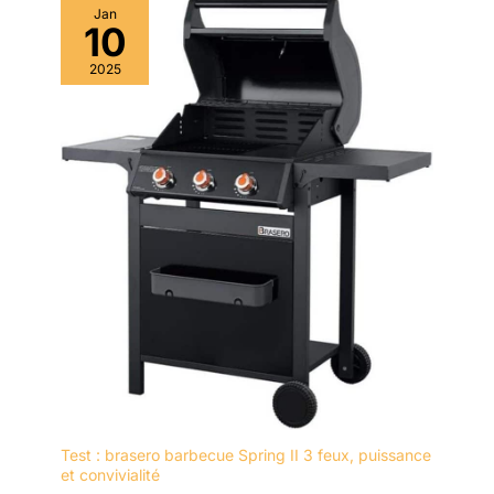
Jan
nettoyé à l'aide d'un
10
chiffon humide.
2025
Test : brasero barbecue Spring II 3 feux, puissance
et convivialité