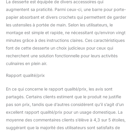
double niveau est
La desserte est équipée de divers accessoires qui
conçue pour offrir un
augmentent sa praticité. Parmi ceux-ci, une barre pour porte-
espace de rangement
papier absorbant et divers crochets qui permettent de garder
suffisant pour votre four
les ustensiles à portée de main. Selon les utilisateurs, le
à pizza, votre bois de
montage est simple et rapide, ne nécessitant qu’environ vingt
chauffage, votre
barbecue ou votre
minutes grâce à des instructions claires. Ces caractéristiques
matériel de cuisine. Le
font de cette desserte un choix judicieux pour ceux qui
chariot modulaire
recherchent une solution fonctionnelle pour leurs activités
portable est équipé de 4
culinaires en plein air.
crochets pour suspendre
des accessoires de
Rapport qualité/prix
cuisine et divers outils.
De plus, nous avons
préparé une nappe en
En ce qui concerne le rapport qualité/prix, les avis sont
PVC, un porte-serviettes
partagés. Certains clients estiment que le produit ne justifie
en papier, un porte-
pas son prix, tandis que d’autres considèrent qu’il s’agit d’un
couteaux, un porte-
excellent rapport qualité/prix pour un usage domestique. La
bidon de gaz et un
moyenne des commentaires clients s’élève à 4,3 sur 5 étoiles,
ouvre-bouteille. Capacité
de Charge Supérieure :
suggérant que la majorité des utilisateurs sont satisfaits de
Par rapport aux roues