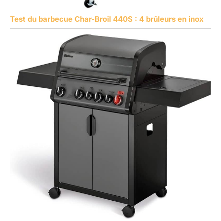
Test du barbecue Char-Broil 440S : 4 brûleurs en inox