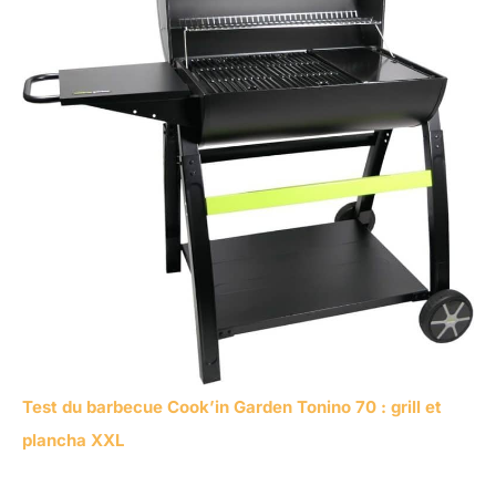
Test du barbecue Cook’in Garden Tonino 70 : grill et
plancha XXL