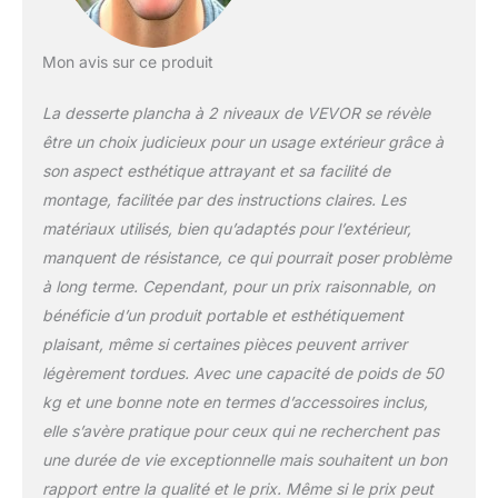
durer et résister aux
dommages. De plus, il
Mon avis sur ce produit
est facile à nettoyer, ce
qui vous permet
La desserte plancha à 2 niveaux de VEVOR se révèle
d'essuyer facilement la
poussière et les taches.
être un choix judicieux pour un usage extérieur grâce à
Les bords de la table
son aspect esthétique attrayant et sa facilité de
sont également
montage, facilitée par des instructions claires. Les
méticuleusement polis,
matériaux utilisés, bien qu’adaptés pour l’extérieur,
non seulement pour des
raisons esthétiques,
manquent de résistance, ce qui pourrait poser problème
mais aussi pour éviter
à long terme. Cependant, pour un prix raisonnable, on
tout risque de coupure
bénéficie d’un produit portable et esthétiquement
ou de blessure aux
plaisant, même si certaines pièces peuvent arriver
mains. Étagères à 2
Niveaux & Nombreux
légèrement tordues. Avec une capacité de poids de 50
Accessoires : La
kg et une bonne note en termes d’accessoires inclus,
structure des étagères à
elle s’avère pratique pour ceux qui ne recherchent pas
double niveau est
une durée de vie exceptionnelle mais souhaitent un bon
conçue pour offrir un
espace de rangement
rapport entre la qualité et le prix. Même si le prix peut