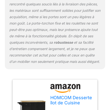
assurent la mobilité et la
rencontré quelques soucis liés à la livraison des pièces,
stabilité MONTAGE
les matériaux sont suffisamment solides pour justifier son
FACILE, RAPIDE : Grâce à
la notice d'assemblage
acquisition, même si les portes sont un peu légères à
illustrée fournie.
mon goût. Le porte-torchon fixe et les roulettes ne sont
Dimensions totales :
peut-être pas optimaux, mais leur présence ajoute tout
135L x 45l x 94,5H cm,
de même à la fonctionnalité globale. En dépit de ses
charge max.
recommandée : 50 kg
quelques inconvénients, sa
robustesse
et sa facilité
(au total), 8 kg (étagère),
d’entretien compensent largement, et je ne peux que
3 kg (tiroir). Montage
recommander cet achat pour celles et ceux en quête
nécessaire.
d’un mobilier non seulement pratique mais aussi élégant.
HOMCOM Desserte
îlot de Cuisine
Chariot de Service