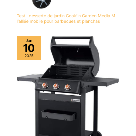
Test : desserte de jardin Cook’in Garden Media M,
l’alliée mobile pour barbecues et planchas
Jan
10
2025