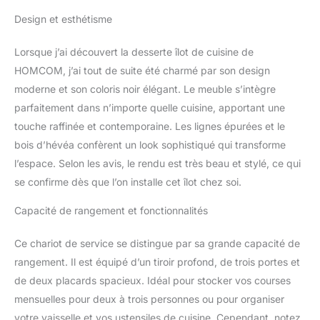
tiroir, 2 placards dont 1
Design et esthétisme
double porte avec
étagère, porte-torchons ;
étagère de placard
Lorsque j’ai découvert la desserte îlot de cuisine de
réglable en hauteur :
HOMCOM, j’ai tout de suite été charmé par son design
idéal pour s'adapter aux
moderne et son coloris noir élégant. Le meuble s’intègre
différentes tailles des
parfaitement dans n’importe quelle cuisine, apportant une
ustensiles ou petits
électroménagers que
touche raffinée et contemporaine. Les lignes épurées et le
vous souhaitez y ranger
bois d’hévéa confèrent un look sophistiqué qui transforme
CONCEPTION,
l’espace. Selon les avis, le rendu est très beau et stylé, ce qui
FABRICATION DE
se confirme dès que l’on installe cet îlot chez soi.
QUALITÉ : MDF et
panneaux de particules
Capacité de rangement et fonctionnalités
classe E1, plateau en
bois d'hévéa verni
Ce chariot de service se distingue par sa grande capacité de
imperméable facile à
nettoyer et à entretenir
rangement. Il est équipé d’un tiroir profond, de trois portes et
pour un usage pérenne
de deux placards spacieux. Idéal pour stocker vos courses
EXCELLENT NIVEAU DE
mensuelles pour deux à trois personnes ou pour organiser
FINITION : Poignées
votre vaisselle et vos ustensiles de cuisine. Cependant, notez