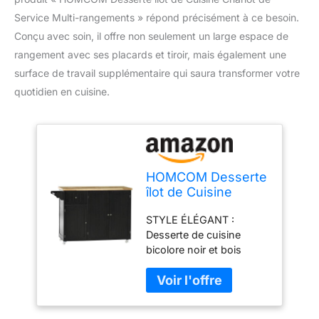
Service Multi-rangements » répond précisément à ce besoin.
Conçu avec soin, il offre non seulement un large espace de
rangement avec ses placards et tiroir, mais également une
surface de travail supplémentaire qui saura transformer votre
quotidien en cuisine.
HOMCOM Desserte
îlot de Cuisine
Chariot de Service
STYLE ÉLÉGANT :
Multi-rangements 1
Desserte de cuisine
tiroir 2 placards 3
bicolore noir et bois
Portes avec
d'hévéa de style cosy
étagère Porte-
chic très élégant pour
torchons Bois
sublimer votre intérieur
d'hévéa Noir
MULTI-RANGEMENTS : 1