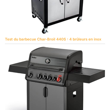
Test du barbecue Char-Broil 440S : 4 brûleurs en inox