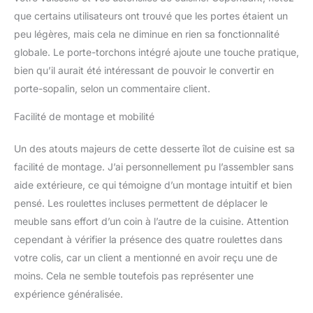
boutons de tiroirs,
charnières de portes
que certains utilisateurs ont trouvé que les portes étaient un
robustes, 4 roulettes
peu légères, mais cela ne diminue en rien sa fonctionnalité
lisses avec 2 freins
globale. Le porte-torchons intégré ajoute une touche pratique,
assurent la mobilité et la
bien qu’il aurait été intéressant de pouvoir le convertir en
stabilité MONTAGE
FACILE, RAPIDE : Grâce à
porte-sopalin, selon un commentaire client.
la notice d'assemblage
Facilité de montage et mobilité
illustrée fournie.
Dimensions totales :
135L x 45l x 94,5H cm,
Un des atouts majeurs de cette desserte îlot de cuisine est sa
charge max.
facilité de montage. J’ai personnellement pu l’assembler sans
recommandée : 50 kg
aide extérieure, ce qui témoigne d’un montage intuitif et bien
(au total), 8 kg (étagère),
pensé. Les roulettes incluses permettent de déplacer le
3 kg (tiroir). Montage
nécessaire.
meuble sans effort d’un coin à l’autre de la cuisine. Attention
cependant à vérifier la présence des quatre roulettes dans
votre colis, car un client a mentionné en avoir reçu une de
moins. Cela ne semble toutefois pas représenter une
expérience généralisée.