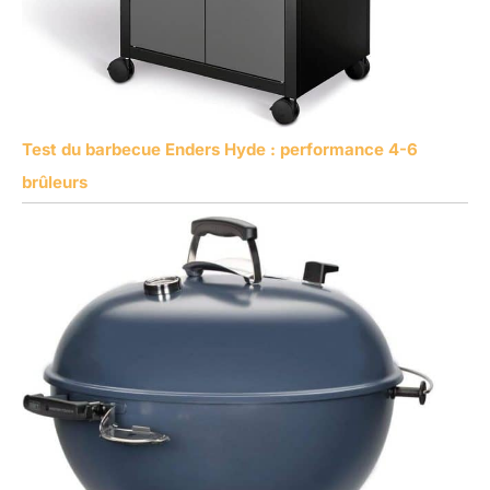
Test du barbecue Enders Hyde : performance 4-6
brûleurs