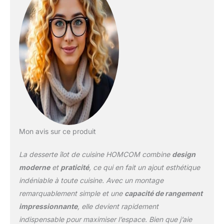
réglable en hauteur :
idéal pour s'adapter aux
différentes tailles des
ustensiles ou petits
électroménagers que
vous souhaitez y ranger
CONCEPTION,
FABRICATION DE
QUALITÉ : MDF et
panneaux de particules
classe E1, plateau en
bois d'hévéa verni
imperméable facile à
Mon avis sur ce produit
nettoyer et à entretenir
pour un usage pérenne
La desserte îlot de cuisine HOMCOM combine
design
EXCELLENT NIVEAU DE
moderne
et
praticité
, ce qui en fait un ajout esthétique
FINITION : Poignées
indéniable à toute cuisine. Avec un montage
boutons de tiroirs,
remarquablement simple et une
capacité de rangement
charnières de portes
robustes, 4 roulettes
impressionnante
, elle devient rapidement
lisses avec 2 freins
indispensable pour maximiser l’espace. Bien que j’aie