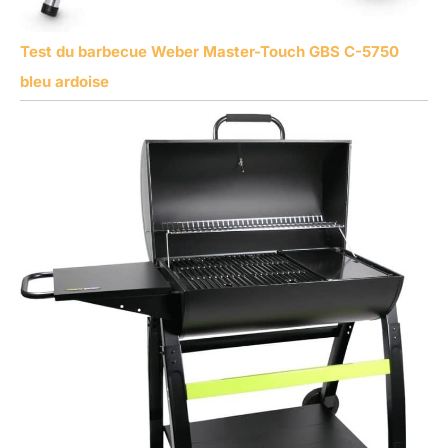
Test du barbecue Weber Master-Touch GBS C-5750
bleu ardoise