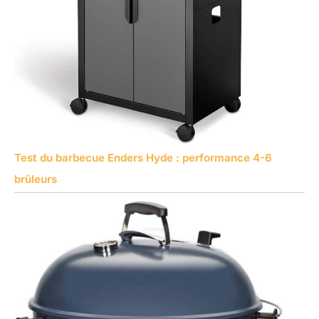
Test du barbecue Enders Hyde : performance 4-6
brûleurs