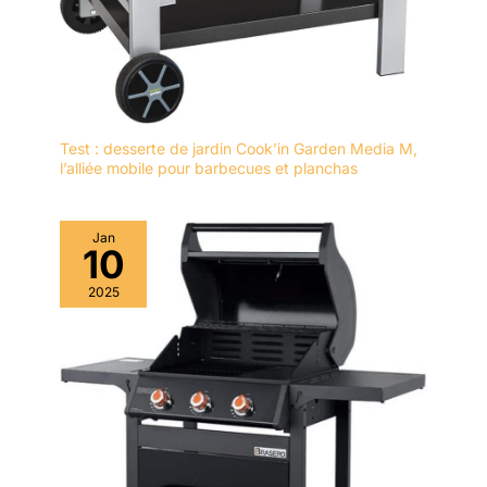
Test : desserte de jardin Cook’in Garden Media M,
l’alliée mobile pour barbecues et planchas
Jan
10
2025