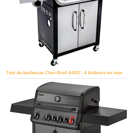
Test du barbecue Char-Broil 440S : 4 brûleurs en inox